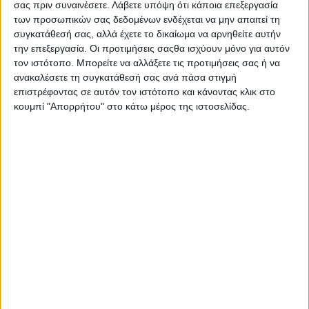
Αυτό το «παιχνίδι» τι προδιαγραφές ασφαλείας
σας πριν συναινέσετε.
Λάβετε υπόψη ότι κάποια επεξεργασία
έχει; Και για ποιά ηλικία προορίζεται;; Σε κάθε
των προσωπικών σας δεδομένων ενδέχεται να μην απαιτεί τη
συγκατάθεσή σας, αλλά έχετε το δικαίωμα να αρνηθείτε αυτήν
περίπτωση η αρμόδια Υπηρεσία του Δήμου θα
την επεξεργασία. Οι προτιμήσεις σαςθα ισχύουν μόνο για αυτόν
πρέπει άμεσα να ασχοληθεί με το θέμα πριν είναι
τον ιστότοπο. Μπορείτε να αλλάξετε τις προτιμήσεις σας ή να
πολύ αργά!»
ανακαλέσετε τη συγκατάθεσή σας ανά πάσα στιγμή
επιστρέφοντας σε αυτόν τον ιστότοπο και κάνοντας κλικ στο
κουμπί "Απορρήτου" στο κάτω μέρος της ιστοσελίδας.
Διαβάστε περισσότερα στην ενότητα

με
 click 
στο Posted in 
Ανακοινώσεις
ΚΟΙΝΟΠΟΊΗΣΗ
Tags
Αγρίνιο Ανοιχτό και Πράσινο
Μπορεί επίσης να σας αρέσουν