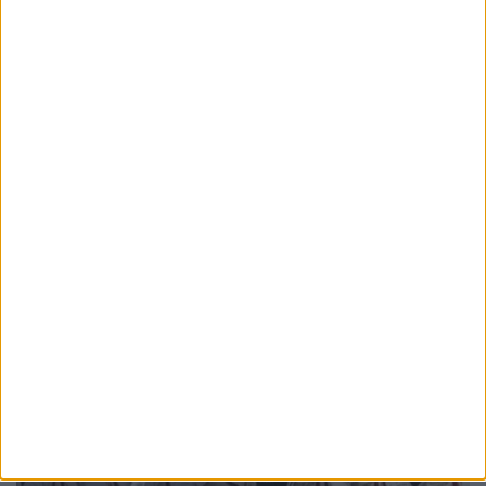
συναντήθηκε με
Bach και Rachmaninoff
Εξαδάκτυλο