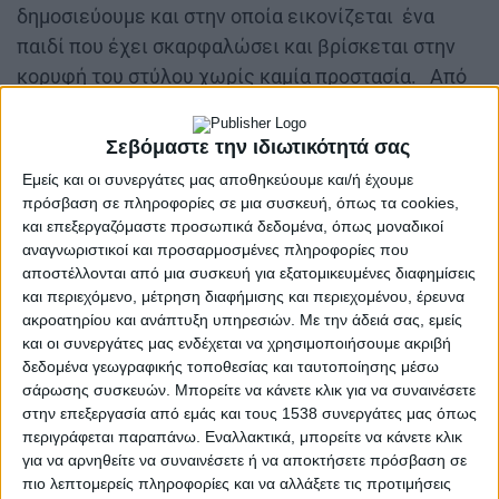
δημοσιεύουμε και στην οποία εικονίζεται ένα
παιδί που έχει σκαρφαλώσει και βρίσκεται στην
κορυφή του στύλου χωρίς καμία προστασία. Από
κάτω δεν υπάρχει ειδικό στρώμα προστασίας αλλά
σκληρό δάπεδο καθώς και σχοινιά όχι πλεγμένα σε
Σεβόμαστε την ιδιωτικότητά σας
δίχτυ αλλά ακανόνιστα με μεγάλα κενά μεταξύ
Εμείς και οι συνεργάτες μας αποθηκεύουμε και/ή έχουμε
τους τα οποία θα μπορούσαν σε μια πτώση, εάν το
πρόσβαση σε πληροφορίες σε μια συσκευή, όπως τα cookies,
παιδί χάσει την ισορροπία του ή γλιστρήσει, να
και επεξεργαζόμαστε προσωπικά δεδομένα, όπως μοναδικοί
αναγνωριστικοί και προσαρμοσμένες πληροφορίες που
περάσουν στο λαιμό του και να καταφέρουν πλήγμα
αποστέλλονται από μια συσκευή για εξατομικευμένες διαφημίσεις
στην αυχενική μοίρα με ακαριαίο θάνατο!!!
και περιεχόμενο, μέτρηση διαφήμισης και περιεχομένου, έρευνα
ακροατηρίου και ανάπτυξη υπηρεσιών.
Με την άδειά σας, εμείς
και οι συνεργάτες μας ενδέχεται να χρησιμοποιήσουμε ακριβή
δεδομένα γεωγραφικής τοποθεσίας και ταυτοποίησης μέσω
σάρωσης συσκευών. Μπορείτε να κάνετε κλικ για να συναινέσετε
στην επεξεργασία από εμάς και τους 1538 συνεργάτες μας όπως
περιγράφεται παραπάνω. Εναλλακτικά, μπορείτε να κάνετε κλικ
για να αρνηθείτε να συναινέσετε ή να αποκτήσετε πρόσβαση σε
πιο λεπτομερείς πληροφορίες και να αλλάξετε τις προτιμήσεις