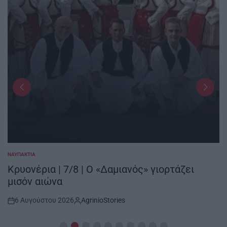
ΝΑΥΠΑΚΤΊΑ
POSTED
IN
Κρυονέρια | 7/8 | Ο «Δαμιανός» γιορτάζει
μισόν αιώνα
6 Αυγούστου 2026
AgrinioStories
Post
By:
Date