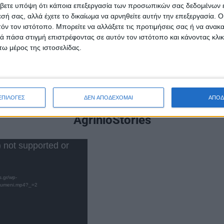
βετε υπόψη ότι κάποια επεξεργασία των προσωπικών σας δεδομένων ε
εσή σας, αλλά έχετε το δικαίωμα να αρνηθείτε αυτήν την επεξεργασία. 
τόν τον ιστότοπο. Μπορείτε να αλλάξετε τις προτιμήσεις σας ή να ανακα
ύ για την αιγίδα και επιχορήγηση.
 πάσα στιγμή επιστρέφοντας σε αυτόν τον ιστότοπο και κάνοντας κλι
ω μέρος της ιστοσελίδας.
αντεβού για το 6ο ΦΕΣΤΙΒΑΛ ΤΩΝ ΝΤΟΠΙΩΝ, το τελευτ
24»
ΕΠΙΛΟΓΕΣ
ΔΕΝ ΑΠΟΔΕΧΟΜΑΙ
ΑΠΟΔ
AgrinioStories
) not supported or
s.gr/wp-
noumeni.mp4?_=2