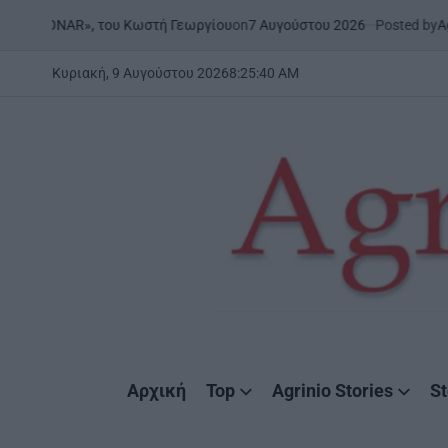
Skip
on
7 Αυγούστου 2026
Posted by
AgrinioStories
του Κωστή Γεωργίου
ΜΕΣΟΛ
to
POSTE
IN
content
Κυριακή, 9 Αυγούστου 2026
8
:
25
:
42
AM
AgrinioStories
Αρχική
Top
Agrinio Stories
St