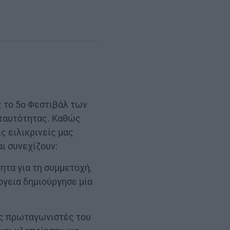
ς το 5ο Φεστιβάλ των
 ταυτότητας. Καθώς
ς ειλικρινείς μας
ι συνεχίζουν:
ητα για τη συμμετοχή,
έργεια δημιούργησε μία
ύς πρωταγωνιστές του