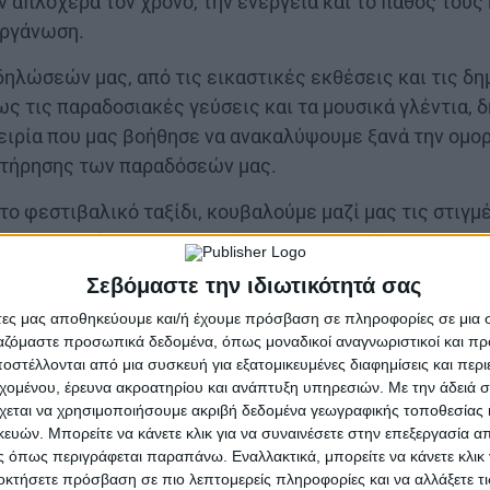
 απλόχερα τον χρόνο, την ενέργεια και το πάθος τους 
οργάνωση.
δηλώσεών μας, από τις εικαστικές εκθέσεις και τις δη
ς τις παραδοσιακές γεύσεις και τα μουσικά γλέντια, 
ιρία που μας βοήθησε να ανακαλύψουμε ξανά την ομορ
ιατήρησης των παραδόσεών μας.
ο φεστιβαλικό ταξίδι, κουβαλούμε μαζί μας τις στιγμές
καναν να νιώσουμε πλουσιότεροι και χαρούμενοι. Σας 
τη συνεισφορά σας σε αυτήν την αξέχαστη εκδήλωση.
Σεβόμαστε την ιδιωτικότητά σας
 ευχαριστούμε θερμά τους χορηγούς μας, που υποστήρι
άτες μας αποθηκεύουμε και/ή έχουμε πρόσβαση σε πληροφορίες σε μια
ργαζόμαστε προσωπικά δεδομένα, όπως μοναδικοί αναγνωριστικοί και 
 ΦΕΣΤΙΒΑΛ ΤΩΝ ΝΤΟΠΙΩΝ. Γνωρίστε τους χορηγούς:
ΕΔ
στέλλονται από μια συσκευή για εξατομικευμένες διαφημίσεις και περ
εχομένου, έρευνα ακροατηρίου και ανάπτυξη υπηρεσιών.
Με την άδειά σα
χεται να χρησιμοποιήσουμε ακριβή δεδομένα γεωγραφικής τοποθεσίας 
ών. Μπορείτε να κάνετε κλικ για να συναινέσετε στην επεξεργασία απ
 όπως περιγράφεται παραπάνω. Εναλλακτικά, μπορείτε να κάνετε κλικ γ
οκτήσετε πρόσβαση σε πιο λεπτομερείς πληροφορίες και να αλλάξετε τι