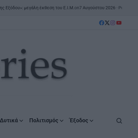
on
7 Αυγούστου 2026
Posted by
AgrinioStories
λη έκθεση του Ε.Ι.Μ.
ΣΤΗΝ
POST
IN
facebook
Twitter
instagram
YouTube
Δυτικά
Πολιτισμός
Έξοδος