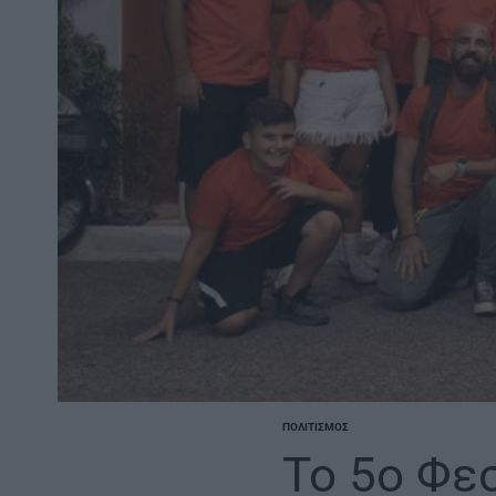
ΠΟΛΙΤΙΣΜΌΣ
POSTED
IN
Το 5ο Φε