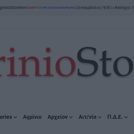
Ξενοκράτειο | 9/8 | «Απόηχοι της Εξόδου»: μεγά
ΌΓΓΙ
ΣΤΗΝ ΑΙΤΩΛΟΑΚΑΡΝΑΝΊΑ
D
ories
Αγρίνιο
Αρχείον
Αιτ/νία
Π.Δ.Ε.