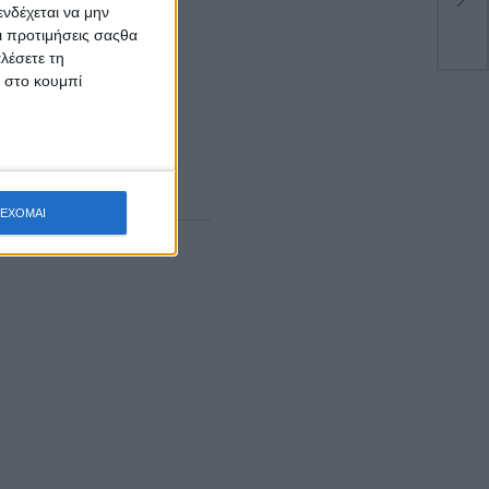
δια
νδέχεται να μην
Οι προτιμήσεις σαςθα
λέσετε τη
κ στο κουμπί
αίο Σαββατοκύριακο
ΕΧΟΜΑΙ