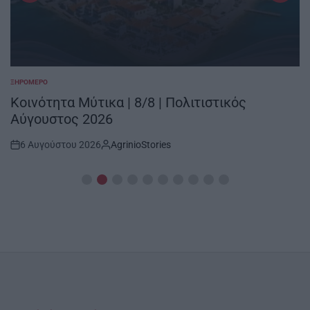
ΞΗΡΟΜΕΡΟ
POSTED
IN
Κοινότητα Μύτικα | 8/8 | Πολιτιστικός
Αύγουστος 2026
6 Αυγούστου 2026
AgrinioStories
Post
By:
Date