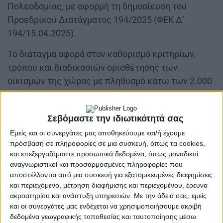
Πολεοδομίας, με αφορμή τη δημοσίευση του
Προεδρικού Διατάγματος 194/2025 (ΦΕΚ Δ’
194/15.04.2025).
Το διάταγμα αφορά στον καθορισμό κριτηρίων,
τρόπου και διαδικασιών οριοθέτησης των
οικισμών της χώρας με πληθυσμό κάτω των 2.000
κατοίκων, περιλαμβανομένων και των
προϋφιστάμενων του 1923, καθώς και στον
Σεβόμαστε την ιδιωτικότητά σας
καθορισμό χρήσεων γης και γενικών όρων και
Εμείς και οι συνεργάτες μας αποθηκεύουμε και/ή έχουμε
περιορισμών δόμησης.
πρόσβαση σε πληροφορίες σε μια συσκευή, όπως τα cookies,
και επεξεργαζόμαστε προσωπικά δεδομένα, όπως μοναδικοί
Στη σύσκεψη, τα μέλη της Επιτροπής θα
αναγνωριστικοί και προσαρμοσμένες πληροφορίες που
επεξεργαστούν τα άρθρα του Διατάγματος, με
αποστέλλονται από μια συσκευή για εξατομικευμένες διαφημίσεις
στόχο την ενημέρωση των μελών και των πολιτών
και περιεχόμενο, μέτρηση διαφήμισης και περιεχομένου, έρευνα
για τις επερχόμενες αλλαγές στη χωροταξία και
ακροατηρίου και ανάπτυξη υπηρεσιών.
Με την άδειά σας, εμείς
και οι συνεργάτες μας ενδέχεται να χρησιμοποιήσουμε ακριβή
πολεοδομία των μικρών οικισμών.
δεδομένα γεωγραφικής τοποθεσίας και ταυτοποίησης μέσω