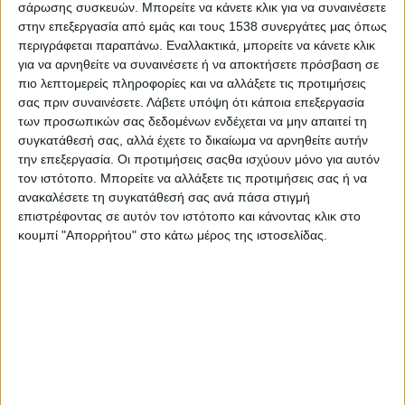
σάρωσης συσκευών. Μπορείτε να κάνετε κλικ για να συναινέσετε
Ως γνωστόν το Προεδρικό Διάταγμα
στην επεξεργασία από εμάς και τους 1538 συνεργάτες μας όπως
194/2025 εισάγει σημαντικές αλλαγές,
περιγράφεται παραπάνω. Εναλλακτικά, μπορείτε να κάνετε κλικ
όπως:
για να αρνηθείτε να συναινέσετε ή να αποκτήσετε πρόσβαση σε
Οριοθέτηση Οικισμών: Καθορίζονται τα
πιο λεπτομερείς πληροφορίες και να αλλάξετε τις προτιμήσεις
κριτήρια και οι διαδικασίες για την
σας πριν συναινέσετε.
Λάβετε υπόψη ότι κάποια επεξεργασία
οριοθέτηση των οικισμών με πληθυσμό
των προσωπικών σας δεδομένων ενδέχεται να μην απαιτεί τη
συγκατάθεσή σας, αλλά έχετε το δικαίωμα να αρνηθείτε αυτήν
κάτω των 2.000 κατοίκων, περιλαμβάνοντας
την επεξεργασία. Οι προτιμήσεις σαςθα ισχύουν μόνο για αυτόν
και τους προϋφιστάμενους του 1923 .
τον ιστότοπο. Μπορείτε να αλλάξετε τις προτιμήσεις σας ή να
Χρήσεις Γης και Όροι Δόμησης: Καθορίζονται
ανακαλέσετε τη συγκατάθεσή σας ανά πάσα στιγμή
οι επιτρεπόμενες χρήσεις γης και οι γενικοί
επιστρέφοντας σε αυτόν τον ιστότοπο και κάνοντας κλικ στο
όροι και περιορισμοί δόμησης για τους εν
κουμπί "Απορρήτου" στο κάτω μέρος της ιστοσελίδας.
λόγω οικισμούς, με στόχο την προστασία της
φυσιογνωμίας τους .
Επέκταση Ορίων: Προβλέπεται η δυνατότητα
λελογισμένης και τεκμηριωμένης
επέκτασης των ορίων των οικισμών, η οποία
θα πρέπει να προκύπτει από τις μελέτες
των Τοπικών Πολεοδομικών Σχεδίων (ΤΠΣ) .