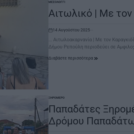
ΜΕΣΟΛΌΓΓΙ
POSTED
IN
Αιτωλικό | Mε το
14 Αυγούστου 2025
on
... Αιτωλοακαρνανία | Mε τον Καραγκι
Δήμου Ρεπούλη περιοδεύει σε Αμφιλοχ
Διαβάστε περισσότερα
ΞΗΡΟΜΕΡΟ
POSTED
IN
Παπαδάτες Ξηρομέ
Δρόμου Παπαδάτ