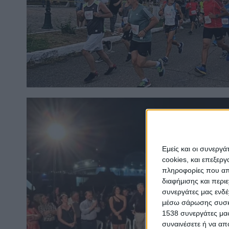
Εμείς και οι συνεργ
cookies, και επεξε
πληροφορίες που απο
διαφήμισης και περι
συνεργάτες μας ενδέ
μέσω σάρωσης συσκευ
1538 συνεργάτες μας
συναινέσετε ή να απ