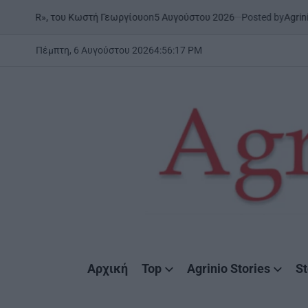
Skip
on
5 Αυγούστου 2026
Posted by
AgrinioStories
Κωστή Γεωργίου
ΞΗΡΟΜΕΡΟ
Σ
to
POSTED
IN
content
Πέμπτη, 6 Αυγούστου 2026
4
:
56
:
19
PM
AgrinioStories
Αρχική
Top
Agrinio Stories
St