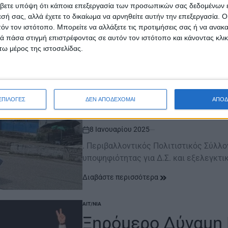
δημαγωγία, παραπλάνηση,…
βετε υπόψη ότι κάποια επεξεργασία των προσωπικών σας δεδομένων ε
εσή σας, αλλά έχετε το δικαίωμα να αρνηθείτε αυτήν την επεξεργασία. 
Διαβάστε περισσότερα
τόν τον ιστότοπο. Μπορείτε να αλλάξετε τις προτιμήσεις σας ή να ανακα
 πάσα στιγμή επιστρέφοντας σε αυτόν τον ιστότοπο και κάνοντας κλι
ΞΗΡΟΜΕΡΟ
POSTED
ω μέρος της ιστοσελίδας.
IN
Πολιτιστικός Σύλλ
Κατάθεση υποψηφιό
εξελεγκτική
ΕΠΙΛΟΓΕΣ
ΔΕΝ ΑΠΟΔΕΧΟΜΑΙ
ΑΠΟΔ
8 Ιανουαρίου 2025
on
. Περιβαλλοντικός Πολιτιστικός Σύλλ
υποψηφιότητας για Δ.Σ. και εξελεγκτικ
Διαβάστε περισσότερα
ΑΙΤ/ΝΊΑ
POSTED
IN
Ξηρόμερο Δύναμη Ε