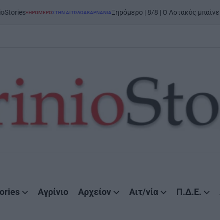
on
5 Α
Ξηρόμερο | 8/8 | Ο Αστακός μπαίνει στον χορό
ΤΗΝ ΑΙΤΩΛΟΑΚΑΡΝΑΝΊΑ
ories
Αγρίνιο
Αρχείον
Αιτ/νία
Π.Δ.Ε.