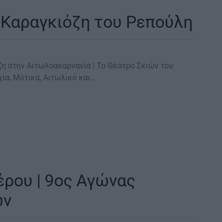
ν Καραγκιόζη του Ρεπούλη
όζη στην Αιτωλοακαρνανία | Το Θέατρο Σκιών του
ία, Μύτικα, Αιτωλικό και…
ρου | 9ος Αγώνας
ων