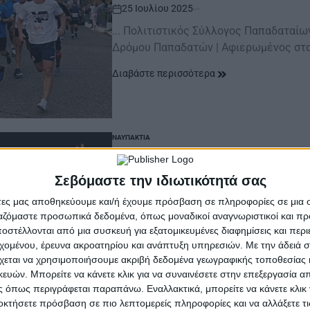
25 Ιουλίου 2025
on
... Πολιτιστικός Σύλλογος Παπαδαταίω
Δρόμου Παπαδατών | Αφιερωμένος στο
Διαβάστε περισσότερα
ΝΑΥΠΑΚΤΊΑ
POSTED
IN
Ξηρόμερο | Δύναμη
Σεβόμαστε την ιδιωτικότητά σας
δημαγωγία, παραπ
άτες μας αποθηκεύουμε και/ή έχουμε πρόσβαση σε πληροφορίες σε μια
διαστρέβλωση
ργαζόμαστε προσωπικά δεδομένα, όπως μοναδικοί αναγνωριστικοί και 
στέλλονται από μια συσκευή για εξατομικευμένες διαφημίσεις και περ
εχομένου, έρευνα ακροατηρίου και ανάπτυξη υπηρεσιών.
Με την άδειά σα
22 Ιανουαρίου 2025
χεται να χρησιμοποιήσουμε ακριβή δεδομένα γεωγραφικής τοποθεσίας 
on
ών. Μπορείτε να κάνετε κλικ για να συναινέσετε στην επεξεργασία απ
. Ξηρόμερο | Δύναμη Ελπίδας Λαϊκισμό
 όπως περιγράφεται παραπάνω. Εναλλακτικά, μπορείτε να κάνετε κλικ γ
πραγματικότητα Προσπάθεια εκμετάλλ
οκτήσετε πρόσβαση σε πιο λεπτομερείς πληροφορίες και να αλλάξετε τι