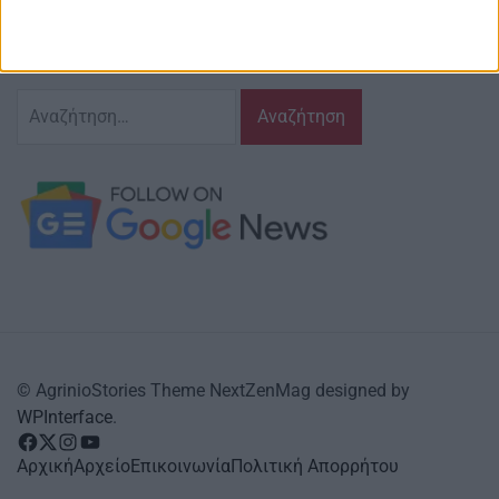
και τις δράσεις που τον αφορούν…
κι έχουμε πάντα…
το νου μας
Αναζήτηση
για:
© AgrinioStories Theme NextZenMag designed by
WPInterface
.
facebook
Twitter
instagram
YouTube
Αρχική
Αρχείο
Επικοινωνία
Πολιτική Απορρήτου