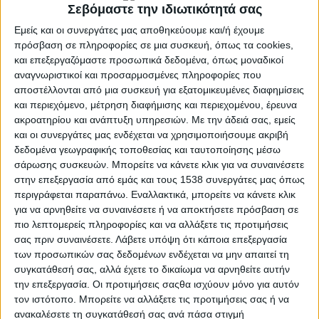
Σεβόμαστε την ιδιωτικότητά σας
Εμείς και οι συνεργάτες μας αποθηκεύουμε και/ή έχουμε
πρόσβαση σε πληροφορίες σε μια συσκευή, όπως τα cookies,
και επεξεργαζόμαστε προσωπικά δεδομένα, όπως μοναδικοί
αναγνωριστικοί και προσαρμοσμένες πληροφορίες που
αποστέλλονται από μια συσκευή για εξατομικευμένες διαφημίσεις
και περιεχόμενο, μέτρηση διαφήμισης και περιεχομένου, έρευνα
ακροατηρίου και ανάπτυξη υπηρεσιών.
Με την άδειά σας, εμείς
και οι συνεργάτες μας ενδέχεται να χρησιμοποιήσουμε ακριβή
δεδομένα γεωγραφικής τοποθεσίας και ταυτοποίησης μέσω
σάρωσης συσκευών. Μπορείτε να κάνετε κλικ για να συναινέσετε
ΆΡΘΡΑ
στην επεξεργασία από εμάς και τους 1538 συνεργάτες μας όπως
POSTED
IN
Κομισιόν – Παραπομπή για
περιγράφεται παραπάνω. Εναλλακτικά, μπορείτε να κάνετε κλικ
για να αρνηθείτε να συναινέσετε ή να αποκτήσετε πρόσβαση σε
θαλάσσια χωροταξικά
πιο λεπτομερείς πληροφορίες και να αλλάξετε τις προτιμήσεις
σας πριν συναινέσετε.
Λάβετε υπόψη ότι κάποια επεξεργασία
των προσωπικών σας δεδομένων ενδέχεται να μην απαιτεί τη
συγκατάθεσή σας, αλλά έχετε το δικαίωμα να αρνηθείτε αυτήν
22 Δεκεμβρίου 2023
on
την επεξεργασία. Οι προτιμήσεις σαςθα ισχύουν μόνο για αυτόν
Κομισιόν – Παραπομπή της Ελλάδας στο Δικαστήριο της
τον ιστότοπο. Μπορείτε να αλλάξετε τις προτιμήσεις σας ή να
ΕΕ για τη μη εφαρμογή της οδηγίας για τα θαλάσσια
ανακαλέσετε τη συγκατάθεσή σας ανά πάσα στιγμή