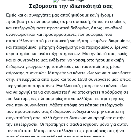
Σεβόμαστε την ιδιωτικότητά σας
Εμείς και οι συνεργάτες μας αποθηκεύουμε και/ή έχουμε
πρόσβαση σε πληροφορίες σε μια συσκευή, όπως τα cookies,
και επεξεργαζόμαστε προσωπικά δεδομένα, όπως μοναδικοί
αναγνωριστικοί και προσαρμοσμένες πληροφορίες που
αποστέλλονται από μια συσκευή για εξατομικευμένες διαφημίσεις
και περιεχόμενο, μέτρηση διαφήμισης και περιεχομένου, έρευνα
ακροατηρίου και ανάπτυξη υπηρεσιών.
Με την άδειά σας, εμείς
και οι συνεργάτες μας ενδέχεται να χρησιμοποιήσουμε ακριβή
δεδομένα γεωγραφικής τοποθεσίας και ταυτοποίησης μέσω
σάρωσης συσκευών. Μπορείτε να κάνετε κλικ για να συναινέσετε
στην επεξεργασία από εμάς και τους 1538 συνεργάτες μας όπως
περιγράφεται παραπάνω. Εναλλακτικά, μπορείτε να κάνετε κλικ
ΑΛΙΕΎΜΑΤΑ
για να αρνηθείτε να συναινέσετε ή να αποκτήσετε πρόσβαση σε
POSTED
IN
«Το κατά Ιούδα Ευαγγέλιο»,
πιο λεπτομερείς πληροφορίες και να αλλάξετε τις προτιμήσεις
σας πριν συναινέσετε.
Λάβετε υπόψη ότι κάποια επεξεργασία
του Μήτσου Κασόλα
των προσωπικών σας δεδομένων ενδέχεται να μην απαιτεί τη
συγκατάθεσή σας, αλλά έχετε το δικαίωμα να αρνηθείτε αυτήν
την επεξεργασία. Οι προτιμήσεις σαςθα ισχύουν μόνο για αυτόν
13 Δεκεμβρίου 2023
τον ιστότοπο. Μπορείτε να αλλάξετε τις προτιμήσεις σας ή να
on
ανακαλέσετε τη συγκατάθεσή σας ανά πάσα στιγμή