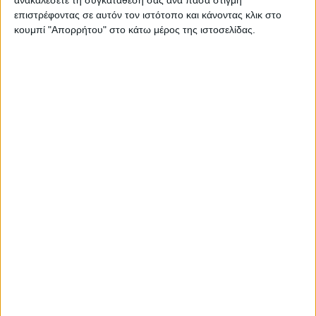
Παρουσιάζεται το νέο μυθιστόρημα, «Το κατά Ιούδα
επιστρέφοντας σε αυτόν τον ιστότοπο και κάνοντας κλικ στο
Ευαγγέλιο», του Μήτσου Κασόλα, στον ΙΑΝΟ, από τις
κουμπί "Απορρήτου" στο κάτω μέρος της ιστοσελίδας.
Εκδόσεις ΚΨΜ από το προφίλ…
Διαβάστε περισσότερα