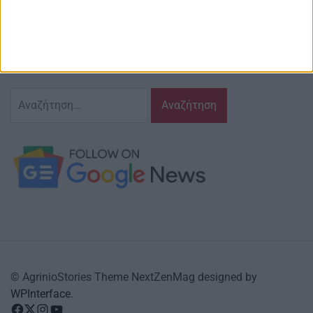
Ζούμε σ’ αυτόν τον τόπο,
γράφουμε και αναδεικνυούμε τα ζητήματα
και τις δράσεις που τον αφορούν…
κι έχουμε πάντα…
το νου μας
Αναζήτηση
για:
© AgrinioStories Theme NextZenMag designed by
WPInterface
.