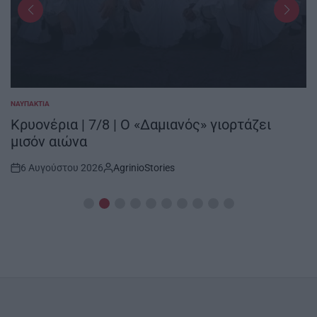
ΝΑΥΠΑΚΤΊΑ
POSTED
IN
Κρυονέρια | 7/8 | Ο «Δαμιανός» γιορτάζει
μισόν αιώνα
6 Αυγούστου 2026
AgrinioStories
Post
By:
Date