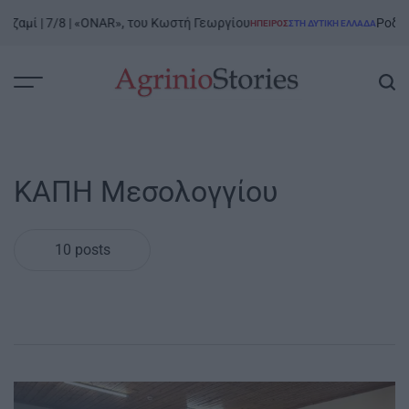
Skip
μί | 7/8 | «ONAR», του Κωστή Γεωργίου
Ροδαυγή Ά
ΉΠΕΙΡΟΣ
ΣΤΗ ΔΥΤΙΚΉ ΕΛΛΆΔΑ
to
POSTED
IN
content
AgrinioStories
ΚΑΠΗ Μεσολογγίου
10 posts