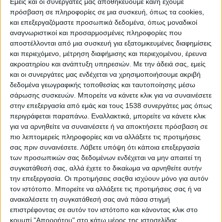
Εμείς και οι συνεργάτες μας αποθηκεύουμε και/ή έχουμε
πρόσβαση σε πληροφορίες σε μια συσκευή, όπως τα cookies,
ΑΓΡΊΝΙΟ
και επεξεργαζόμαστε προσωπικά δεδομένα, όπως μοναδικοί
POSTED
IN
αναγνωριστικοί και προσαρμοσμένες πληροφορίες που
ΚΑΠΗ Μεσολογγίου |
αποστέλλονται από μια συσκευή για εξατομικευμένες διαφημίσεις
Έκοψε τη Βασιλόπιτά του
και περιεχόμενο, μέτρηση διαφήμισης και περιεχομένου, έρευνα
ακροατηρίου και ανάπτυξη υπηρεσιών.
Με την άδειά σας, εμείς
και οι συνεργάτες μας ενδέχεται να χρησιμοποιήσουμε ακριβή
δεδομένα γεωγραφικής τοποθεσίας και ταυτοποίησης μέσω
24 Φεβρουαρίου 2025
on
σάρωσης συσκευών. Μπορείτε να κάνετε κλικ για να συναινέσετε
. ΚΑΠΗ Δήμου Ιερής Πόλης Μεσολογγίου Την
στην επεξεργασία από εμάς και τους 1538 συνεργάτες μας όπως
Πρωτοχρονιάτικη Βασιλόπιτα έκοψαν τα μέλη του ΚΑΠΗ
περιγράφεται παραπάνω. Εναλλακτικά, μπορείτε να κάνετε κλικ
Oι ηλικιωμένοι και οι εργαζόμενοι στη…
για να αρνηθείτε να συναινέσετε ή να αποκτήσετε πρόσβαση σε
πιο λεπτομερείς πληροφορίες και να αλλάξετε τις προτιμήσεις
Διαβάστε περισσότερα
σας πριν συναινέσετε.
Λάβετε υπόψη ότι κάποια επεξεργασία
των προσωπικών σας δεδομένων ενδέχεται να μην απαιτεί τη
συγκατάθεσή σας, αλλά έχετε το δικαίωμα να αρνηθείτε αυτήν
την επεξεργασία. Οι προτιμήσεις σαςθα ισχύουν μόνο για αυτόν
τον ιστότοπο. Μπορείτε να αλλάξετε τις προτιμήσεις σας ή να
ανακαλέσετε τη συγκατάθεσή σας ανά πάσα στιγμή
επιστρέφοντας σε αυτόν τον ιστότοπο και κάνοντας κλικ στο
κουμπί "Απορρήτου" στο κάτω μέρος της ιστοσελίδας.