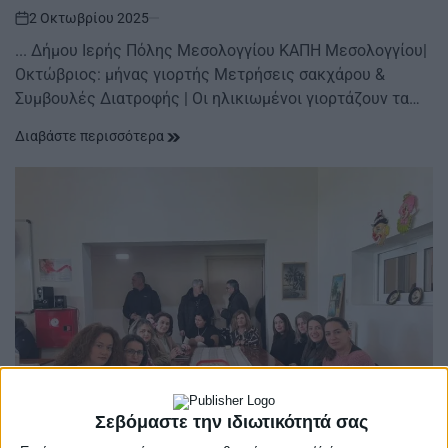
2 Οκτωβρίου 2025
on
... Δήμου Ιερής Πόλης Μεσολογγίου ΚΑΠΗ Μεσολογγίου|
Οκτώβριος: μήνας γιορτής Μετρήσεις σακχάρου &
Συμβουλές Διατροφής | Οι ηλικιωμένοι γιορτάζουν τα…
Διαβάστε περισσότερα
Σεβόμαστε την ιδιωτικότητά σας