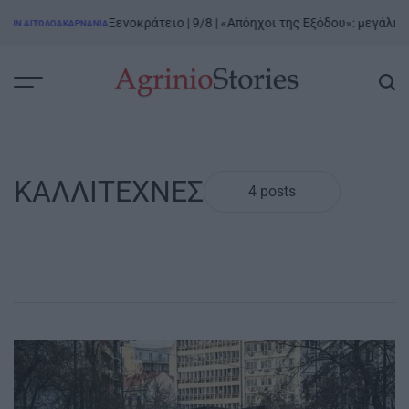
Skip
Ξενοκράτειο | 9/8 | «Απόηχοι της Εξόδου»: μεγάλη έκθ
Ν ΑΙΤΩΛΟΑΚΑΡΝΑΝΊΑ
to
content
AgrinioStories
ΚΑΛΛΙΤΕΧΝΕΣ
4 posts