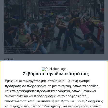
STORIES
POSTED
IN
Καλωσήλθατε στην έρημο
Σεβόμαστε την ιδιωτικότητά σας
του πραγματικού
Εμείς και οι συνεργάτες μας αποθηκεύουμε και/ή έχουμε
πρόσβαση σε πληροφορίες σε μια συσκευή, όπως τα cookies,
και επεξεργαζόμαστε προσωπικά δεδομένα, όπως μοναδικοί
27 Φεβρουαρίου 2023
on
αναγνωριστικοί και προσαρμοσμένες πληροφορίες που
Καλωσήλθατε σε ένα συνδικαλισμό νέο, φρέσκο,
αποστέλλονται από μια συσκευή για εξατομικευμένες διαφημίσεις
αυτοοργανωμένο, που βγάζει γλώσσα στην πεθαμένη
και περιεχόμενο, μέτρηση διαφήμισης και περιεχομένου, έρευνα