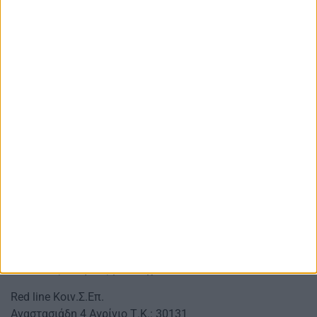
Κοινότητα Μύτικα | 9/8 | Πολιτιστικός
Αύγουστος 2026
7 Αυγούστου 2026
AgrinioStories
Post
By:
Date
AgrinioStories
Αγρινιώτικες, Περιφερειακές, Εγχώριες
και άλλες ειδήσεις μετά σχολίων
Red line Κοιν.Σ.Επ.
Αναστασιάδη 4 Αγρίνιο Τ.Κ.: 30131