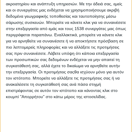
συνδικαλιστική γραφειοκρατία Αντίφωνο Κωστής
ακροατηρίου και ανάπτυξη υπηρεσιών.
Με την άδειά σας, εμείς
και οι συνεργάτες μας ενδέχεται να χρησιμοποιήσουμε ακριβή
Παπαϊωάννου Τα παιδιά στην…
δεδομένα γεωγραφικής τοποθεσίας και ταυτοποίησης μέσω
Διαβάστε περισσότερα
σάρωσης συσκευών. Μπορείτε να κάνετε κλικ για να συναινέσετε
στην επεξεργασία από εμάς και τους 1538 συνεργάτες μας όπως
περιγράφεται παραπάνω. Εναλλακτικά, μπορείτε να κάνετε κλικ
για να αρνηθείτε να συναινέσετε ή να αποκτήσετε πρόσβαση σε
πιο λεπτομερείς πληροφορίες και να αλλάξετε τις προτιμήσεις
σας πριν συναινέσετε.
Λάβετε υπόψη ότι κάποια επεξεργασία
των προσωπικών σας δεδομένων ενδέχεται να μην απαιτεί τη
συγκατάθεσή σας, αλλά έχετε το δικαίωμα να αρνηθείτε αυτήν
την επεξεργασία. Οι προτιμήσεις σαςθα ισχύουν μόνο για αυτόν
τον ιστότοπο. Μπορείτε να αλλάξετε τις προτιμήσεις σας ή να
ανακαλέσετε τη συγκατάθεσή σας ανά πάσα στιγμή
επιστρέφοντας σε αυτόν τον ιστότοπο και κάνοντας κλικ στο
κουμπί "Απορρήτου" στο κάτω μέρος της ιστοσελίδας.
STORIES
POSTED