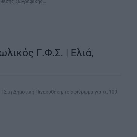
έκθεσης ζωγραφικής…
λικός Γ.Φ.Σ. | Ελιά,
ήμη | Στη Δημοτική Πινακοθήκη, το αφιέρωμα για τα 100