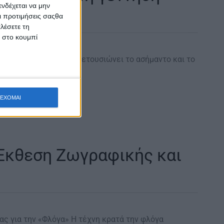
νδέχεται να μην
Οι προτιμήσεις σαςθα
λέσετε τη
κ στο κουμπί
ννησή του «…ξέρει να μετουσιώνει το ασήμαντο και το
ναίσθημα,…
ΕΧΟΜΑΙ
Έκθεση Ζωγραφικής και
ας για την «Φλόγα» Η τέχνη κρατά την φλόγα