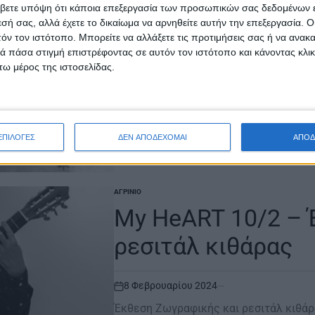
βετε υπόψη ότι κάποια επεξεργασία των προσωπικών σας δεδομένων ε
του»
εσή σας, αλλά έχετε το δικαίωμα να αρνηθείτε αυτήν την επεξεργασία. 
τόν τον ιστότοπο. Μπορείτε να αλλάξετε τις προτιμήσεις σας ή να ανακα
 πάσα στιγμή επιστρέφοντας σε αυτόν τον ιστότοπο και κάνοντας κλι
22 Φεβρουαρίου 2024
ω μέρος της ιστοσελίδας.
on
Kostas Loustas: «90 χρόνια από την γέ
καθημερινό σε ατμόσφαιρα, ποίηση, συ
Διαβάστε περισσότερα
ΕΠΙΛΟΓΕΣ
ΔΕΝ ΑΠΟΔΕΧΟΜΑΙ
ΑΠΟΔ
ΑΓΡΊΝΙΟ
POSTED
IN
My HeART 10/2 – 
ρεσιτάλ κιθάρας
8 Φεβρουαρίου 2024
on
Έκθεση Ζωγραφικής και ρεσιτάλ κιθάρ