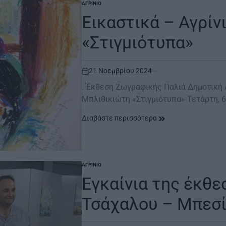
ΑΓΡΊΝΙΟ
POSTED
IN
Εικαστικά – Αγρίνι
«Στιγμιότυπα»
21 Νοεμβρίου 2024
on
. Έκθεση Ζωγραφικής Παλιά Δημοτική 
Μπλιθικιώτη «Στιγμιότυπα» Τετάρτη, 
Διαβάστε περισσότερα
ΑΓΡΊΝΙΟ
POSTED
IN
Eγκαίνια της έκθ
Τσάχαλου – Μπεσ