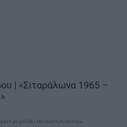
υ | «Σιταράλωνα 1965 –
ι»
ορφές με μολύβι | Με ιδιαίτερη επιτυχία