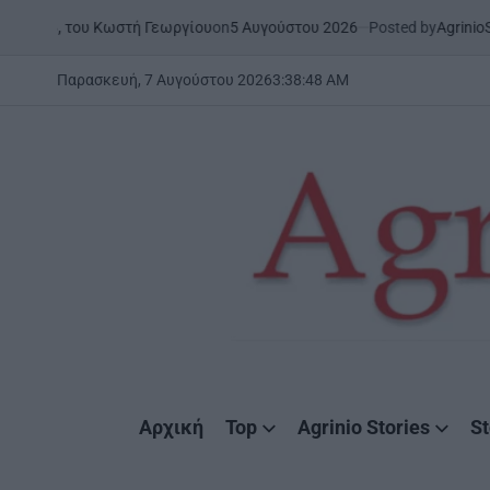
Skip
on
5 Αυγούστου 2026
Posted by
AgrinioStories
ωστή Γεωργίου
ΞΗΡΟΜΕΡΟ
ΣΤ
to
POSTED
IN
content
Παρασκευή, 7 Αυγούστου 2026
3
:
38
:
50
AM
AgrinioStories
Αρχική
Top
Agrinio Stories
St