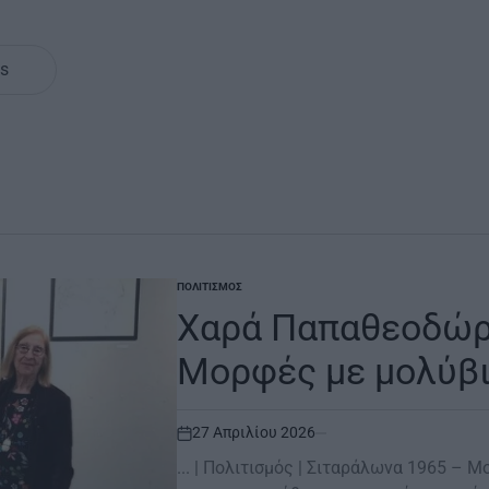
s
ΠΟΛΙΤΙΣΜΌΣ
POSTED
IN
Χαρά Παπαθεοδώρο
Μορφές με μολύβ
27 Απριλίου 2026
on
... | Πολιτισμός | Σιταράλωνα 1965 – Μ