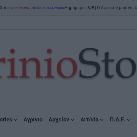
on
5 Αυ
Ξηρόμερο | 8/8 | Ο Αστακός μπαίνει στον χορό
ΗΝ ΑΙΤΩΛΟΑΚΑΡΝΑΝΊΑ
ories
Αγρίνιο
Αρχείον
Αιτ/νία
Π.Δ.Ε.