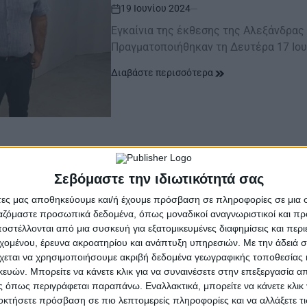
19 Ιουνίου 2024
on
Eγκαίνια της έκθεσης της Αλεξάνδρα
Πραγματοποιήθηκαν τη Δευτέρα 17 Ιου
Διαβάστε περισσότερα
Σεβόμαστε την ιδιωτικότητά σας
άτες μας αποθηκεύουμε και/ή έχουμε πρόσβαση σε πληροφορίες σε μια
ργαζόμαστε προσωπικά δεδομένα, όπως μοναδικοί αναγνωριστικοί και 
Τέχνης της Βουλής των Ελλήνων Η έκθεση «…επιχειρεί να δι
στέλλονται από μια συσκευή για εξατομικευμένες διαφημίσεις και περ
εχομένου, έρευνα ακροατηρίου και ανάπτυξη υπηρεσιών.
Με την άδειά σα
χεται να χρησιμοποιήσουμε ακριβή δεδομένα γεωγραφικής τοποθεσίας 
ών. Μπορείτε να κάνετε κλικ για να συναινέσετε στην επεξεργασία απ
ΑΙΤ/ΝΊΑ
POSTED
 όπως περιγράφεται παραπάνω. Εναλλακτικά, μπορείτε να κάνετε κλικ γ
IN
K. Loustas – «90 
οκτήσετε πρόσβαση σε πιο λεπτομερείς πληροφορίες και να αλλάξετε τι