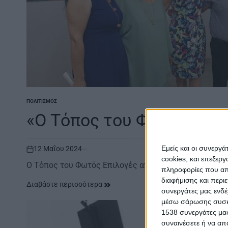
ΠΟΛΙΤΙΣΜΌΣ
POSTED
IN
«Ο Τόπος του Φωτός»
Εμείς και οι συνεργ
12 Μαΐου 2024
on
cookies, και επεξε
Ο Τόπος του Φωτός Επιλογές από τη Συλλογή Έργων 
πληροφορίες που απο
διαφήμισης και περι
Διαβάστε περισσότερα
συνεργάτες μας ενδέ
μέσω σάρωσης συσκευ
1538 συνεργάτες μας
συναινέσετε ή να απ