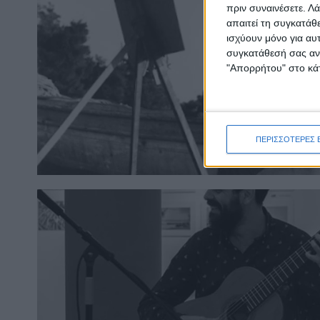
πριν συναινέσετε.
Λά
απαιτεί τη συγκατάθ
ισχύουν μόνο για αυ
συγκατάθεσή σας ανά
"Απορρήτου" στο κάτ
ΠΕΡΙΣΣΟΤΕΡΕΣ 