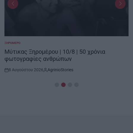
ΞΗΡΟΜΕΡΟ
POSTED
IN
Μύτικας Ξηρομέρου | 10/8 | 50 χρόνια
φωτογραφίες ανθρώπων
8 Αυγούστου 2026
AgrinioStories
Post
By:
Date