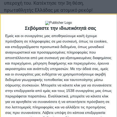
υπεροχή του. Κατέκτησε την 3η θέση,
πρωταθλητής Ελλάδας με ατομικό ρεκόρ!
Εξαιρετική επίδοση είχε επίσης ο Γιώργος
Σταμούλης. Συγχαρητήρια αξίζουν οπωσδήποτε
Σεβόμαστε την ιδιωτικότητά σας
στον προπονητή τους Μπάμπη Ποσονίδη αλλά και
Εμείς και οι συνεργάτες μας αποθηκεύουμε και/ή έχουμε
το σύλλογο ΓΑΣ Αγρινίου».
πρόσβαση σε πληροφορίες σε μια συσκευή, όπως τα cookies,
και επεξεργαζόμαστε προσωπικά δεδομένα, όπως μοναδικοί
αναγνωριστικοί και προσαρμοσμένες πληροφορίες που
αποστέλλονται από μια συσκευή για εξατομικευμένες διαφημίσεις
————————————————————
και περιεχόμενο, μέτρηση διαφήμισης και περιεχομένου, έρευνα
Οι δηλώσεις που δημοσιεύουμε στη στήλη αυτή εκφράζουν τους
συντάκτες τους,
ακροατηρίου και ανάπτυξη υπηρεσιών.
Με την άδειά σας, εμείς
χωρίς να συμπίπτουν απαραίτητα με τις απόψεις μας
και οι συνεργάτες μας ενδέχεται να χρησιμοποιήσουμε ακριβή
δεδομένα γεωγραφικής τοποθεσίας και ταυτοποίησης μέσω
σάρωσης συσκευών. Μπορείτε να κάνετε κλικ για να συναινέσετε
στην επεξεργασία από εμάς και τους 1538 συνεργάτες μας όπως
περιγράφεται παραπάνω. Εναλλακτικά, μπορείτε να κάνετε κλικ
για να αρνηθείτε να συναινέσετε ή να αποκτήσετε πρόσβαση σε
πιο λεπτομερείς πληροφορίες και να αλλάξετε τις προτιμήσεις
σας πριν συναινέσετε.
Λάβετε υπόψη ότι κάποια επεξεργασία