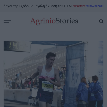
Skip
χοι της Εξόδου»: μεγάλη έκθεση του Ε.Ι.Μ.
ΞΗΡΟΜΕΡΟ
ΣΤΗΝ ΑΙΤΩΛΟΑΚΑΡΝΑΝΊΑ
to
POSTED
IN
content
AgrinioStories