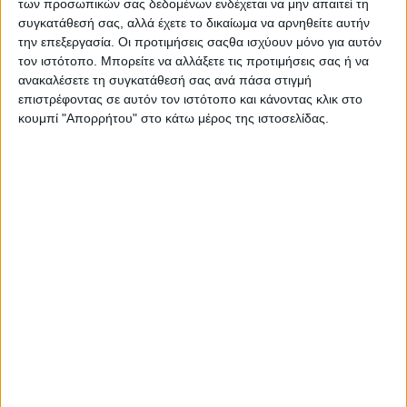
των προσωπικών σας δεδομένων ενδέχεται να μην απαιτεί τη
συγκατάθεσή σας, αλλά έχετε το δικαίωμα να αρνηθείτε αυτήν
ΚΟΙΝΟΠΟΊΗΣΗ
την επεξεργασία. Οι προτιμήσεις σαςθα ισχύουν μόνο για αυτόν
τον ιστότοπο. Μπορείτε να αλλάξετε τις προτιμήσεις σας ή να
ανακαλέσετε τη συγκατάθεσή σας ανά πάσα στιγμή
Tags
Χρήστος Ζαρκαβέλης
επιστρέφοντας σε αυτόν τον ιστότοπο και κάνοντας κλικ στο
κουμπί "Απορρήτου" στο κάτω μέρος της ιστοσελίδας.
Μπορεί επίσης να σας αρέσουν
ΤΟΠΟΘΕΤΉΣΕΙΣ
POSTED
IN
Δήμος Μεσολογγίου | Χρυσός δύο φορές