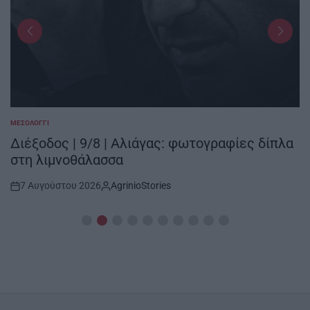
ΜΕΣΟΛΌΓΓΙ
POSTED
IN
Διέξοδος | 9/8 | Αλιάγας: φωτογραφίες δίπλα
στη λιμνοθάλασσα
7 Αυγούστου 2026
AgrinioStories
Post
By:
Date