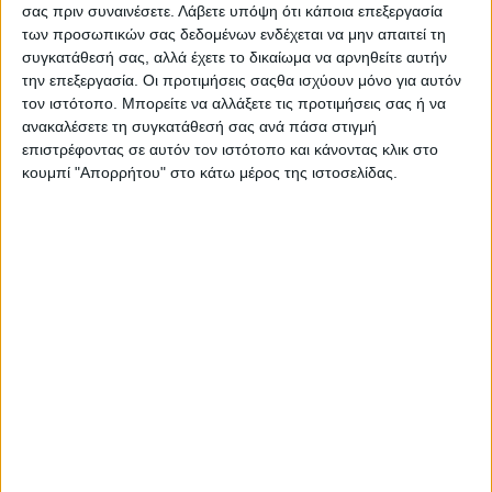
σας πριν συναινέσετε.
Λάβετε υπόψη ότι κάποια επεξεργασία
ατελείωτες επαφές σε Ιερουσαλήμ, Ραμάλα, Τελ
των προσωπικών σας δεδομένων ενδέχεται να μην απαιτεί τη
Αβίβ και παντού στον κόσμο για να υπάρξει
λύση
συγκατάθεσή σας, αλλά έχετε το δικαίωμα να αρνηθείτε αυτήν
δύο κρατών
στην περιοχή. Δυστυχώς για άλλη μία
την επεξεργασία. Οι προτιμήσεις σαςθα ισχύουν μόνο για αυτόν
φορά κυριαρχεί η βία.
τον ιστότοπο. Μπορείτε να αλλάξετε τις προτιμήσεις σας ή να
ανακαλέσετε τη συγκατάθεσή σας ανά πάσα στιγμή
Το δεύτερο που έχω να πω είναι ότι η Ελλάδα ως
επιστρέφοντας σε αυτόν τον ιστότοπο και κάνοντας κλικ στο
κουμπί "Απορρήτου" στο κάτω μέρος της ιστοσελίδας.
δύναμη σταθερότητας στην περιοχή έχει ως
ακρογωνιαίο λίθο της εξωτερικής της πολιτικής
τον
σεβασμό στο διεθνές δίκαιο και υπέρτατη αξία
την προστασία και την αξιοπρέπεια κάθε
ανθρώπινης ζωής
. Για αυτό καταδικάσαμε την
ρωσική εισβολή στην Ουκρανία. Για αυτό
καταδικάσαμε τις σοκαριστικές τρομοκρατικές
επιθέσεις της Χαμάς πριν δύο εβδομάδες,
ενέργειες που σε τίποτα δεν εξυπηρετούν τον
δίκαιο αγώνα των Παλαιστινίων για ίδρυση
ανεξάρτητου κράτους, αλλά αντιθέτως τον