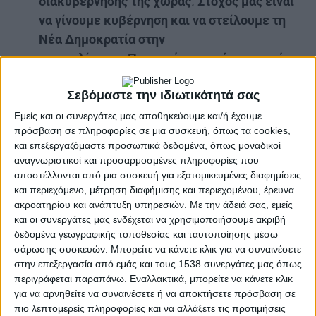
διακυβέρνησης της χώρας
.
Στόχος μας είναι
να γίνουμε κυβέρνηση και να στείλουμε τη
Νέα Δημοκρατία στην
αντιπολίτευση.
Προσοχή:
για εμάς ο σκοπός
δεν αγιάζει τα μέσα. Σε αυτή την πορεία θα
Σεβόμαστε την ιδιωτικότητά σας
προστατεύσουμε πάση θυσία τ
η δημοκρατία,
το κράτος δικαίου, τη δημοσιονομική
Εμείς και οι συνεργάτες μας αποθηκεύουμε και/ή έχουμε
πρόσβαση σε πληροφορίες σε μια συσκευή, όπως τα cookies,
σταθερότητα. Δεν πρόκειται να τα
και επεξεργαζόμαστε προσωπικά δεδομένα, όπως μοναδικοί
ποδοπατήσουμε για την καρέκλα της
αναγνωριστικοί και προσαρμοσμένες πληροφορίες που
εξουσίας όπως έκαναν άλλοι.
αποστέλλονται από μια συσκευή για εξατομικευμένες διαφημίσεις
και περιεχόμενο, μέτρηση διαφήμισης και περιεχομένου, έρευνα
β) Για τις εξελίξεις στη Μέση Ανατολή
ακροατηρίου και ανάπτυξη υπηρεσιών.
Με την άδειά σας, εμείς
και οι συνεργάτες μας ενδέχεται να χρησιμοποιήσουμε ακριβή
Το πρώτο που έχω να πω είναι ένα βαθύ αίσθημα
δεδομένα γεωγραφικής τοποθεσίας και ταυτοποίησης μέσω
απογοήτευσης από τον νέο κύκλο αίματος στη
σάρωσης συσκευών. Μπορείτε να κάνετε κλικ για να συναινέσετε
στην επεξεργασία από εμάς και τους 1538 συνεργάτες μας όπως
Μέση Ανατολή. Ως Ελλάδα, ως ΠΑΣΟΚ, από την
περιγράφεται παραπάνω. Εναλλακτικά, μπορείτε να κάνετε κλικ
εποχή του Ανδρέα Παπανδρέου, του Κώστα Σημίτη
για να αρνηθείτε να συναινέσετε ή να αποκτήσετε πρόσβαση σε
και του Γιώργου Παπανδρέου έχουμε κάνει
πιο λεπτομερείς πληροφορίες και να αλλάξετε τις προτιμήσεις