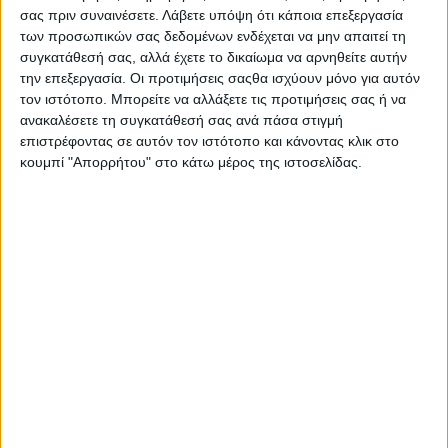
αυτό επισημαίνει ότι «το Εθνικό Σχέδιο ανάπτυξης
σας πριν συναινέσετε.
Λάβετε υπόψη ότι κάποια επεξεργασία
και παραγωγικής αναδιάρθρωσης του ΠΑΣΟΚ», που
των προσωπικών σας δεδομένων ενδέχεται να μην απαιτεί τη
προωθεί και η ίδια ως βουλευτής και συνυπεύθυνη
συγκατάθεσή σας, αλλά έχετε το δικαίωμα να αρνηθείτε αυτήν
την επεξεργασία. Οι προτιμήσεις σαςθα ισχύουν μόνο για αυτόν
του τομέα αγροτικής ανάπτυξης, θα συμβάλλει
τον ιστότοπο. Μπορείτε να αλλάξετε τις προτιμήσεις σας ή να
«στην επίλυση των τεράστιων προβλημάτων που
ανακαλέσετε τη συγκατάθεσή σας ανά πάσα στιγμή
αντιμετωπίζει ο πρωτογενής τομέας.»
επιστρέφοντας σε αυτόν τον ιστότοπο και κάνοντας κλικ στο
κουμπί "Απορρήτου" στο κάτω μέρος της ιστοσελίδας.
Διαβάστε ολόκληρη τη συνέντευξη
Διαβάστε περισσότερα στην ενότητα

με
 click 
στο Posted in 
Αιτωλ/ία
ΚΟΙΝΟΠΟΊΗΣΗ