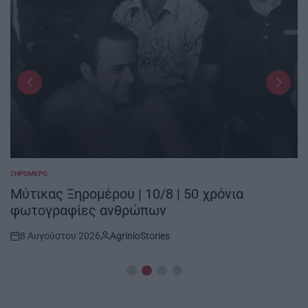
ΞΗΡΟΜΕΡΟ
POSTED
IN
Μύτικας Ξηρομέρου | 10/8 | 50 χρόνια
φωτογραφίες ανθρώπων
8 Αυγούστου 2026
AgrinioStories
Post
By:
Date