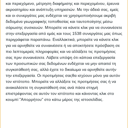
τα ποσάαυτά λείπουν περισσότερο στους
και περιεχόμενο, μέτρηση διαφήμισης και περιεχομένου, έρευνα
προνομιούχους από ό,τι στα σχολεία και τα
ακροατηρίου και ανάπτυξη υπηρεσιών.
Με την άδειά σας, εμείς
και οι συνεργάτες μας ενδέχεται να χρησιμοποιήσουμε ακριβή
νοσοκομεία μας.
δεδομένα γεωγραφικής τοποθεσίας και ταυτοποίησης μέσω
σάρωσης συσκευών. Μπορείτε να κάνετε κλικ για να συναινέσετε
Το
λάθος του νομοσχεδίου
με τους οικισμούς 500
στην επεξεργασία από εμάς και τους 1538 συνεργάτες μας όπως
κατοίκων στα νησιά που δεν εξαιρούνταν στην
περιγράφεται παραπάνω. Εναλλακτικά, μπορείτε να κάνετε κλικ
αρχική διατύπωση του νομοσχεδίου από το
για να αρνηθείτε να συναινέσετε ή να αποκτήσετε πρόσβαση σε
μειωμένο τεκμήριο, οι αλλαγές της τελευταίας
πιο λεπτομερείς πληροφορίες και να αλλάξετε τις προτιμήσεις
σας πριν συναινέσετε.
Λάβετε υπόψη ότι κάποια επεξεργασία
στιγμής που επέφερε ο Υπουργός για καφενεία,
των προσωπικών σας δεδομένων ενδέχεται να μην απαιτεί τη
ταξί, περίπτερα και ασφαλιστικούς συμβούλους
συγκατάθεσή σας, αλλά έχετε το δικαίωμα να αρνηθείτε αυτήν
επιβεβαίωσαν την άποψη μας για
προχειρότητα
την επεξεργασία. Οι προτιμήσεις σαςθα ισχύουν μόνο για αυτόν
τον ιστότοπο. Μπορείτε να αλλάξετε τις προτιμήσεις σας ή να
αλλά και ελλιπή διαβούλευση
.
ανακαλέσετε τη συγκατάθεσή σας ανά πάσα στιγμή
επιστρέφοντας σε αυτόν τον ιστότοπο και κάνοντας κλικ στο
Η Κοινοβουλευτική Ομάδα του ΠΑΣΟΚ
κουμπί "Απορρήτου" στο κάτω μέρος της ιστοσελίδας.
προφανώς καταψήφισε το αναχρονιστικό
πλαίσιο για επαγγελματίες και ατομικές
επιχειρήσεις αλλάυπερψήφισε τις διατάξεις
για τη φορολογία των βραχυχρόνιων