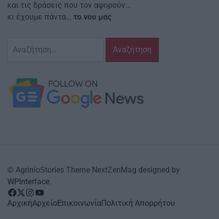
και τις δράσεις που τον αφορούν…
κι έχουμε πάντα…
το νου μας
Αναζήτηση
για:
© AgrinioStories Theme NextZenMag designed by
WPInterface
.
facebook
Twitter
instagram
YouTube
Αρχική
Αρχείο
Επικοινωνία
Πολιτική Απορρήτου