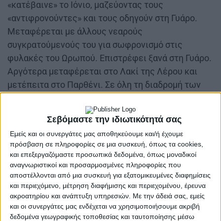
«κατέβαινε» το Ιόνιο, μαζεύοντας τους
«αντιφρονούντες» και τους οδηγούν στη Γυάρο.
Μεταφέρεται με άλλους νεαρούς
συγκρατούμενούς του για σωφρονισμό στις
φυλακές του Ωρωπού. Επιστρέφει ξανά στη Γυάρο.
Αργότερα μεταφέρεται στο Λακί της Λέρου και
μετέπειτα στο Παρθένι. Σε όλη τη διαδρομή των
φυλακίσεων και των εξοριών στάθηκε όρθιος και
αταλάντευτος χωρίς να λυγίσει. Επιστρέφει από
Σεβόμαστε την ιδιωτικότητά σας
τους τελευταίους εξόριστους στο Αγρίνιο το 1970.
Εμείς και οι συνεργάτες μας αποθηκεύουμε και/ή έχουμε
Ο Θανάσης υπηρέτησε το ΚΚΕ από θέσεις
πρόσβαση σε πληροφορίες σε μια συσκευή, όπως τα cookies,
και επεξεργαζόμαστε προσωπικά δεδομένα, όπως μοναδικοί
ευθύνης. Αναδείχτηκε σε στέλεχος του
αναγνωριστικοί και προσαρμοσμένες πληροφορίες που
Κόμματος, μέλος της Νομαρχιακής Επιτροπής
αποστέλλονται από μια συσκευή για εξατομικευμένες διαφημίσεις
Αιτωλοακαρνανίας. Ανταποκρίθηκε σε όποιο
και περιεχόμενο, μέτρηση διαφήμισης και περιεχομένου, έρευνα
ακροατηρίου και ανάπτυξη υπηρεσιών.
Με την άδειά σας, εμείς
καθήκον του ζητήθηκε. Δίνοντας καθημερινά
και οι συνεργάτες μας ενδέχεται να χρησιμοποιήσουμε ακριβή
αγώνα μέσα από τις γραμμές του ΚΚΕ.
δεδομένα γεωγραφικής τοποθεσίας και ταυτοποίησης μέσω