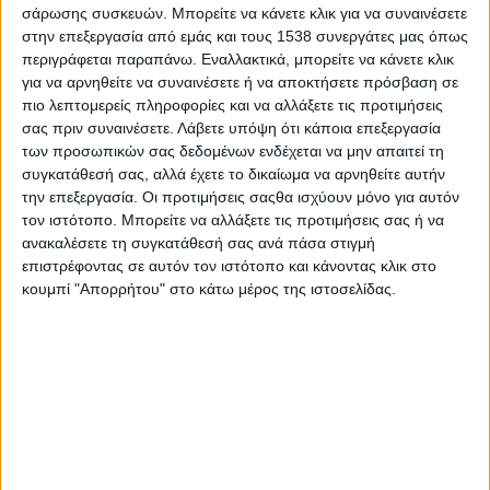
Αποτέλεσε βασικό στήριγμα του ΚΚΕ στην
σάρωσης συσκευών. Μπορείτε να κάνετε κλικ για να συναινέσετε
ευρύτερη περιοχή. Εξελέγη και διετέλεσε
στην επεξεργασία από εμάς και τους 1538 συνεργάτες μας όπως
περιγράφεται παραπάνω. Εναλλακτικά, μπορείτε να κάνετε κλικ
τέσσερις φορές Δημοτικός Σύμβουλος
για να αρνηθείτε να συναινέσετε ή να αποκτήσετε πρόσβαση σε
Αγρινίου. Μέχρι την τελευταία στιγμή
πιο λεπτομερείς πληροφορίες και να αλλάξετε τις προτιμήσεις
συμμετείχε σε όλες τις εκδηλώσεις και
σας πριν συναινέσετε.
Λάβετε υπόψη ότι κάποια επεξεργασία
των προσωπικών σας δεδομένων ενδέχεται να μην απαιτεί τη
δραστηριότητες του εργατικού και λαϊκού
συγκατάθεσή σας, αλλά έχετε το δικαίωμα να αρνηθείτε αυτήν
κινήματος και σε ότι χρέωση του ανέθετε το
την επεξεργασία. Οι προτιμήσεις σαςθα ισχύουν μόνο για αυτόν
κόμμα.
τον ιστότοπο. Μπορείτε να αλλάξετε τις προτιμήσεις σας ή να
ανακαλέσετε τη συγκατάθεσή σας ανά πάσα στιγμή
επιστρέφοντας σε αυτόν τον ιστότοπο και κάνοντας κλικ στο
κουμπί "Απορρήτου" στο κάτω μέρος της ιστοσελίδας.
Ο σύντροφος Θανάσης Αλεξάκης μέσα από τις
γραμμές του ΚΚΕ και από διάφορες θέσεις
ευθύνης, αγωνίστηκε για την οργανωτική και