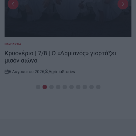
ΝΑΥΠΑΚΤΊΑ
POSTED
IN
Κρυονέρια | 7/8 | Ο «Δαμιανός» γιορτάζει
μισόν αιώνα
6 Αυγούστου 2026
AgrinioStories
Post
By:
Date