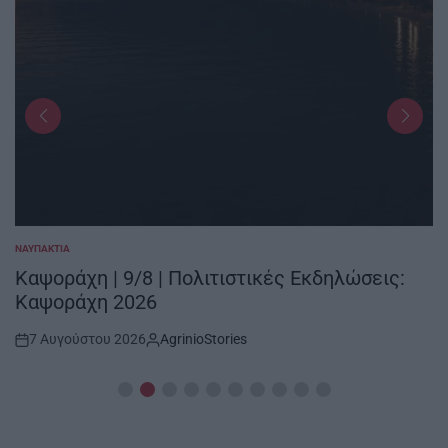
ΝΑΥΠΑΚΤΊΑ
POSTED
IN
Καψοράχη | 9/8 | Πολιτιστικές Εκδηλώσεις:
Καψοράχη 2026
7 Αυγούστου 2026
AgrinioStories
Post
By:
Date