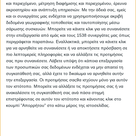
της αναδόχου μελετητικής εταιρείας που έχει
και περιεχόμενο, μέτρηση διαφήμισης και περιεχομένου, έρευνα
αναλάβει την υλοποίηση του ΤΠΣ. Παρόντα ήταν
ακροατηρίου και ανάπτυξη υπηρεσιών.
Με την άδειά σας, εμείς
επίσης στελέχη του Δήμου, οι Αντιδήμαρχοι κ.κ.
και οι συνεργάτες μας ενδέχεται να χρησιμοποιήσουμε ακριβή
δεδομένα γεωγραφικής τοποθεσίας και ταυτοποίησης μέσω
Σωκράτης Παπαβασιλείου και Γιάννης
σάρωσης συσκευών. Μπορείτε να κάνετε κλικ για να συναινέσετε
Παπαϊωννίδης, ο επικεφαλής της παράταξης
στην επεξεργασία από εμάς και τους 1538 συνεργάτες μας όπως
«Αλλάζουμε Πλεύση» κ. Ανδρέας
περιγράφεται παραπάνω. Εναλλακτικά, μπορείτε να κάνετε κλικ
για να αρνηθείτε να συναινέσετε ή να αποκτήσετε πρόσβαση σε
Κωνσταντόπουλος, καθώς και οι δημοτικοί
πιο λεπτομερείς πληροφορίες και να αλλάξετε τις προτιμήσεις
σύμβουλοι της μείζονος αντιπολίτευσης «Ενωτική
σας πριν συναινέσετε.
Λάβετε υπόψη ότι κάποια επεξεργασία
Πρωτοβουλία» κ.κ. Γιώργος Ασημακόπουλος και
των προσωπικών σας δεδομένων ενδέχεται να μην απαιτεί τη
Σπύρος Γουρζής.
συγκατάθεσή σας, αλλά έχετε το δικαίωμα να αρνηθείτε αυτήν
την επεξεργασία. Οι προτιμήσεις σαςθα ισχύουν μόνο για αυτόν
Κατά τη διάρκεια της συζήτησης, ανταλλάχθηκαν
τον ιστότοπο. Μπορείτε να αλλάξετε τις προτιμήσεις σας ή να
ανακαλέσετε τη συγκατάθεσή σας ανά πάσα στιγμή
τεχνικές και νομικές απόψεις, ενώ αναλύθηκαν
επιστρέφοντας σε αυτόν τον ιστότοπο και κάνοντας κλικ στο
εκτενώς η μεθοδολογία και τα επόμενα βήματα για
κουμπί "Απορρήτου" στο κάτω μέρος της ιστοσελίδας.
την ενσωμάτωση των νέων δεδομένων στο
σχεδιασμό. Ιδιαίτερη έμφαση δόθηκε στη
διασφάλιση θεσμικής συνέπειας και στην