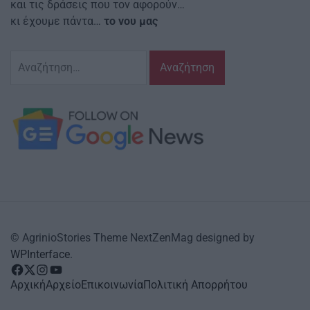
και τις δράσεις που τον αφορούν…
κι έχουμε πάντα…
το νου μας
Αναζήτηση
για:
© AgrinioStories Theme NextZenMag designed by
WPInterface
.
facebook
Twitter
instagram
YouTube
Αρχική
Αρχείο
Επικοινωνία
Πολιτική Απορρήτου