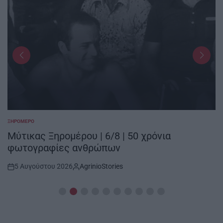
ΞΗΡΟΜΕΡΟ
POSTED
IN
Μύτικας Ξηρομέρου | 6/8 | 50 χρόνια
φωτογραφίες ανθρώπων
5 Αυγούστου 2026
AgrinioStories
Post
By:
Date