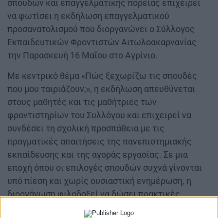
σπουδών και επαγγελματικής πορείας επιχειρεί
να φωτίσει η εκδήλωση επαγγελματικού
προσανατολισμού που διοργανώνει ο Σύλλογος
Εκπαιδευτικών Φροντιστών Αιτωλοακαρνανίας
την Παρασκευή 16 Μαΐου στο Αγρίνιο.
Με κεντρικό θέμα «Πώς ξεχωρίζω τις σπουδές
που μου ταιριάζουν;», η εκδήλωση απευθύνεται
στους μαθητές και τις μαθήτριες των
φροντιστηρίων του Συλλόγου και επιχειρεί να
συνδέσει τη σχολική προσπάθεια με τις
πραγματικές απαιτήσεις της πανεπιστημιακής
εκπαίδευσης και της αγοράς εργασίας. Σε μια
εποχή όπου οι επιλογές σπουδών συχνά γίνονται
υπό πίεση και χωρίς ουσιαστική ενημέρωση, η
διοργάνωση φιλοδοξεί να δώσει πρακτικές
απαντήσεις και ουσιαστικό προσανατολισμό στους