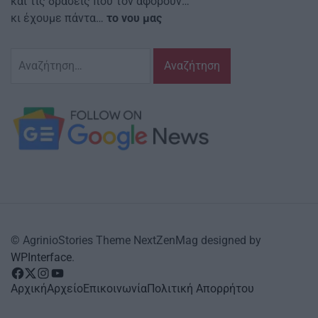
και τις δράσεις που τον αφορούν…
κι έχουμε πάντα…
το νου μας
Αναζήτηση
για:
© AgrinioStories Theme NextZenMag designed by
WPInterface
.
facebook
Twitter
instagram
YouTube
Αρχική
Αρχείο
Επικοινωνία
Πολιτική Απορρήτου