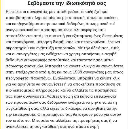
νέους ανθρώπους που ετοιμάζονται να περάσουν
Σεβόμαστε την ιδιωτικότητά σας
στην επόμενη φάση της ζωής τους.
Εμείς και οι συνεργάτες μας αποθηκεύουμε και/ή έχουμε
πρόσβαση σε πληροφορίες σε μια συσκευή, όπως τα cookies,
Κεντρικός ομιλητής θα είναι ο σύμβουλος
και επεξεργαζόμαστε προσωπικά δεδομένα, όπως μοναδικοί
σταδιοδρομίας Πάνος Σταυρόπουλος, ο οποίος θα
αναγνωριστικοί και προσαρμοσμένες πληροφορίες που
αποστέλλονται από μια συσκευή για εξατομικευμένες διαφημίσεις
αναπτύξει ζητήματα που αφορούν τις επιλογές
και περιεχόμενο, μέτρηση διαφήμισης και περιεχομένου, έρευνα
σχολών, τις δεξιότητες που απαιτεί το σύγχρονο
ακροατηρίου και ανάπτυξη υπηρεσιών.
Με την άδειά σας, εμείς
επαγγελματικό περιβάλλον και τις δυνατότητες
και οι συνεργάτες μας ενδέχεται να χρησιμοποιήσουμε ακριβή
που δημιουργούν οι νέες επιστημονικές
δεδομένα γεωγραφικής τοποθεσίας και ταυτοποίησης μέσω
σάρωσης συσκευών. Μπορείτε να κάνετε κλικ για να συναινέσετε
κατευθύνσεις.
στην επεξεργασία από εμάς και τους 1538 συνεργάτες μας όπως
περιγράφεται παραπάνω. Εναλλακτικά, μπορείτε να κάνετε κλικ
για να αρνηθείτε να συναινέσετε ή να αποκτήσετε πρόσβαση σε
πιο λεπτομερείς πληροφορίες και να αλλάξετε τις προτιμήσεις
σας πριν συναινέσετε.
Λάβετε υπόψη ότι κάποια επεξεργασία
των προσωπικών σας δεδομένων ενδέχεται να μην απαιτεί τη
συγκατάθεσή σας, αλλά έχετε το δικαίωμα να αρνηθείτε αυτήν
την επεξεργασία. Οι προτιμήσεις σαςθα ισχύουν μόνο για αυτόν
τον ιστότοπο. Μπορείτε να αλλάξετε τις προτιμήσεις σας ή να
ανακαλέσετε τη συγκατάθεσή σας ανά πάσα στιγμή