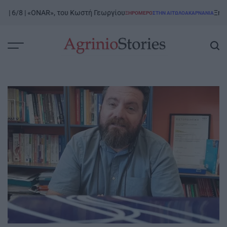
Skip
 6/8 | «ONAR», του Κωστή Γεωργίου
Ξηρόμερο
ΞΗΡΟΜΕΡΟ
ΣΤΗΝ ΑΙΤΩΛΟΑΚΑΡΝΑΝΊΑ
to
POSTED
IN
content
AgrinioStories