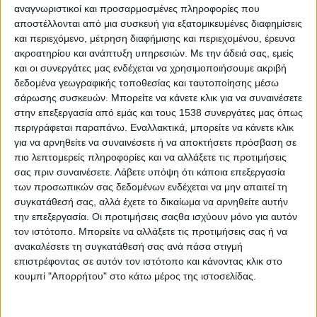
αξιοποιώντας σύγχρονα τεχνολογικά εργαλεία, θα
αναγνωριστικοί και προσαρμοσμένες πληροφορίες που
αποστέλλονται από μια συσκευή για εξατομικευμένες διαφημίσεις
ψηφιοποιήσει πλήρως τη διαδικασία
και περιεχόμενο, μέτρηση διαφήμισης και περιεχομένου, έρευνα
συγκέντρωσης και παρακολούθησης δεδομένων,
ακροατηρίου και ανάπτυξη υπηρεσιών.
Με την άδειά σας, εμείς
ώστε να υποστηρίζεται με τεκμηριωμένο τρόπο η
και οι συνεργάτες μας ενδέχεται να χρησιμοποιήσουμε ακριβή
δεδομένα γεωγραφικής τοποθεσίας και ταυτοποίησης μέσω
ανάλυση και η διαβούλευση γύρω από τις δράσεις
σάρωσης συσκευών. Μπορείτε να κάνετε κλικ για να συναινέσετε
προσαρμογής της Περιφέρειας στην κλιματική
στην επεξεργασία από εμάς και τους 1538 συνεργάτες μας όπως
αλλαγή. Μέσα από αυτή τη δομή επιδιώκεται να
περιγράφεται παραπάνω. Εναλλακτικά, μπορείτε να κάνετε κλικ
δημιουργηθεί ένας σταθερός, μόνιμος ψηφιακός
για να αρνηθείτε να συναινέσετε ή να αποκτήσετε πρόσβαση σε
πιο λεπτομερείς πληροφορίες και να αλλάξετε τις προτιμήσεις
κόμβος, στον οποίο οι βασικοί φορείς που
σας πριν συναινέσετε.
Λάβετε υπόψη ότι κάποια επεξεργασία
διαθέτουν χωρική αρμοδιότητα στους τομείς
των προσωπικών σας δεδομένων ενδέχεται να μην απαιτεί τη
εφαρμογής του Περιφερειακού Σχεδίου για την
συγκατάθεσή σας, αλλά έχετε το δικαίωμα να αρνηθείτε αυτήν
την επεξεργασία. Οι προτιμήσεις σαςθα ισχύουν μόνο για αυτόν
Προσαρμογή στην Κλιματική Αλλαγή, καθώς και οι
τον ιστότοπο. Μπορείτε να αλλάξετε τις προτιμήσεις σας ή να
λοιποί εμπλεκόμενοι οργανισμοί, θα μπορούν να
ανακαλέσετε τη συγκατάθεσή σας ανά πάσα στιγμή
αλληλοεπιδρούν, να ανταλλάσσουν δεδομένα και
επιστρέφοντας σε αυτόν τον ιστότοπο και κάνοντας κλικ στο
να καταθέτουν απόψεις, έτσι ώστε να ενισχύεται ο
κουμπί "Απορρήτου" στο κάτω μέρος της ιστοσελίδας.
συλλογικός προβληματισμός για την πρόοδο που
καταγράφεται αλλά και για τα εμπόδια που