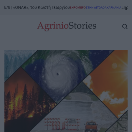
Skip
8 | «ONAR», του Κωστή Γεωργίου
Ξηρόμερο |
ΞΗΡΟΜΕΡΟ
ΣΤΗΝ ΑΙΤΩΛΟΑΚΑΡΝΑΝΊΑ
to
POSTED
IN
content
AgrinioStories