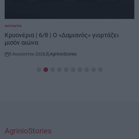
ΝΑΥΠΑΚΤΊΑ
POSTED
IN
Κρυονέρια | 6/8 | Ο «Δαμιανός» γιορτάζει
μισόν αιώνα
5 Αυγούστου 2026
AgrinioStories
Post
By:
Date
AgrinioStories