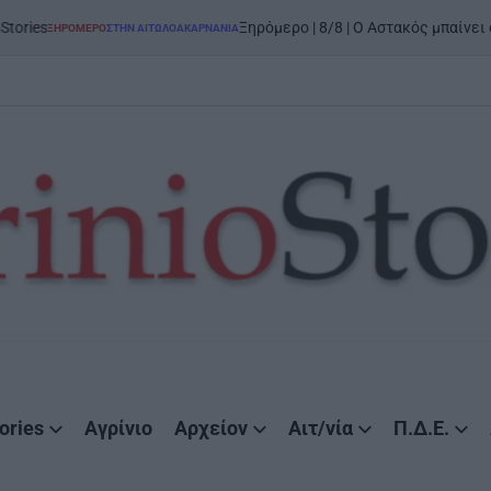
on
6 
Ξηρόμερο | 8/8 | Ο Αστακός μπαίνει στον χορό
Ο
ΣΤΗΝ ΑΙΤΩΛΟΑΚΑΡΝΑΝΊΑ
ories
Αγρίνιο
Αρχείον
Αιτ/νία
Π.Δ.Ε.