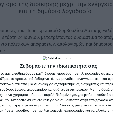
γισμό της διοίκησης μέχρι την ενέργεια
και τη δημόσια λογοδοσία
|
δριάσεις του Περιφερειακού Συμβουλίου Δυτικής Ελλά
Τετάρτη 24 Ιουνίου, μετατρέποντας ουσιαστικά το από
νιο πολιτικών αποφάσεων, απολογισμών και δημόσιου
ης.
ις 3:00 μ.μ. με την ειδική συνεδρίαση που είναι αφιερ
Σεβόμαστε την ιδιωτικότητά σας
ειακής Επιτροπής για το δεύτερο εξάμηνο του 2025. Π
άτες μας αποθηκεύουμε και/ή έχουμε πρόσβαση σε πληροφορίες σε μια
 τι ακριβώς έκανε η εκτελεστική δομή της Περιφέρει
ργαζόμαστε προσωπικά δεδομένα, όπως μοναδικοί αναγνωριστικοί και 
ροχώρησαν, ποιες αποφάσεις ελήφθησαν και ποια απο
στέλλονται από μια συσκευή για εξατομικευμένες διαφημίσεις και περ
ίες της Δυτικής Ελλάδας.
εχομένου, έρευνα ακροατηρίου και ανάπτυξη υπηρεσιών.
Με την άδειά σα
χεται να χρησιμοποιήσουμε ακριβή δεδομένα γεωγραφικής τοποθεσίας 
 στις 3:20 μ.μ., ακολουθεί η τακτική συνεδρίαση του Π
ών. Μπορείτε να κάνετε κλικ για να συναινέσετε στην επεξεργασία απ
 όπως περιγράφεται παραπάνω. Εναλλακτικά, μπορείτε να κάνετε κλικ γ
έντα που αγγίζει κρίσιμα ζητήματα ανάπτυξης, περιβάλ
οκτήσετε πρόσβαση σε πιο λεπτομερείς πληροφορίες και να αλλάξετε τι
 συζήτηση για τη Στρατηγική Μελέτη Περιβαλλοντικώ