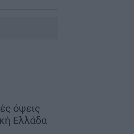
κές όψεις
ική Ελλάδα