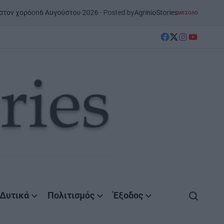
Αυγούστου 2026
Posted by
AgrinioStories
Ξ
ΜΕΣΟΛΌΓΓΙ
ΣΤΗΝ ΑΙΤΩΛΟΑΚΑΡΝΑΝΊΑ
POSTED
IN
facebook
Twitter
instagram
YouTube
Δυτικά
Πολιτισμός
Έξοδος