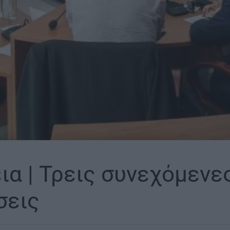
ια | Τρεις συνεχόμενε
σεις