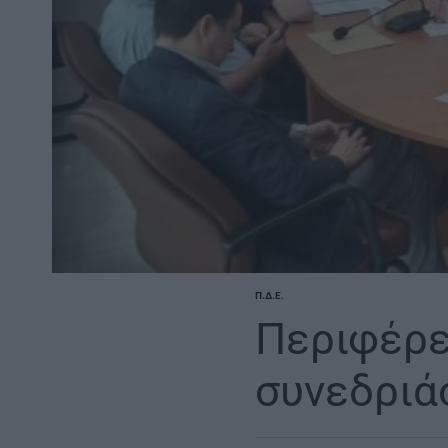
Π.Δ.Ε.
POSTED
IN
Περιφέρε
συνεδριά