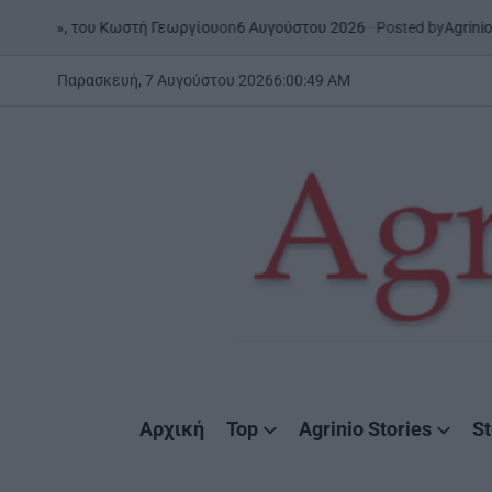
Skip
on
6 Αυγούστου 2026
Posted by
AgrinioStories
υ Κωστή Γεωργίου
ΞΗΡΟΜΕΡ
to
POSTED
IN
content
Παρασκευή, 7 Αυγούστου 2026
6
:
00
:
50
AM
AgrinioStories
Αρχική
Top
Agrinio Stories
St