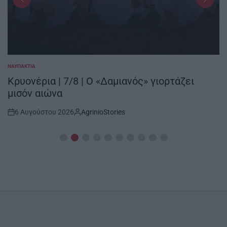
ΝΑΥΠΑΚΤΊΑ
POSTED
IN
Κρυονέρια | 7/8 | Ο «Δαμιανός» γιορτάζει
μισόν αιώνα
6 Αυγούστου 2026
AgrinioStories
Post
By:
Date