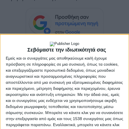
Σεβόμαστε την ιδιωτικότητά σας
Θα πραγματοποιηθεί στο Αγρίνιο την Πέμπτη, 20
Εμείς και οι συνεργάτες μας αποθηκεύουμε και/ή έχουμε
Μαρτίου 2025 και ώρα 18:30, στην αίθουσα
πρόσβαση σε πληροφορίες σε μια συσκευή, όπως τα cookies,
εκδηλώσεων του Επιμελητηρίου
και επεξεργαζόμαστε προσωπικά δεδομένα, όπως μοναδικοί
αναγνωριστικοί και προσαρμοσμένες πληροφορίες που
Αιτωλοακαρνανίας (Παπαστράτου 53 και Σμύρνης
αποστέλλονται από μια συσκευή για εξατομικευμένες διαφημίσεις
γωνία, Αγρίνιο).
και περιεχόμενο, μέτρηση διαφήμισης και περιεχομένου, έρευνα
ακροατηρίου και ανάπτυξη υπηρεσιών.
Με την άδειά σας, εμείς
και οι συνεργάτες μας ενδέχεται να χρησιμοποιήσουμε ακριβή
δεδομένα γεωγραφικής τοποθεσίας και ταυτοποίησης μέσω
σάρωσης συσκευών. Μπορείτε να κάνετε κλικ για να συναινέσετε
στην επεξεργασία από εμάς και τους 1538 συνεργάτες μας όπως
περιγράφεται παραπάνω. Εναλλακτικά, μπορείτε να κάνετε κλικ