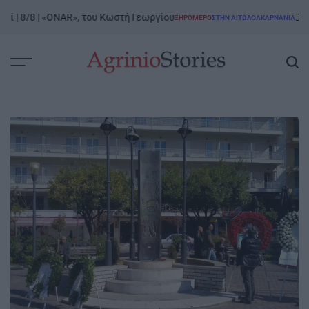
Skip
 8/8 | «ONAR», του Κωστή Γεωργίου
Ξηρόμερο
ΞΗΡΟΜΕΡΟ
ΣΤΗΝ ΑΙΤΩΛΟΑΚΑΡΝΑΝΊΑ
to
POSTED
IN
content
AgrinioStories