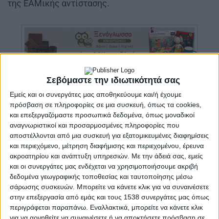
της ΕΑΜικής αντίστασης.
Σεβόμαστε την ιδιωτικότητά σας
«81 χρόνια μετά την εκτέλεση τους και 80 χρόνια
Εμείς και οι συνεργάτες μας αποθηκεύουμε και/ή έχουμε
μετά το τέλος του Β’ Παγκοσμίου Πολέμου & της
πρόσβαση σε πληροφορίες σε μια συσκευή, όπως τα cookies,
και επεξεργαζόμαστε προσωπικά δεδομένα, όπως μοναδικοί
Αντιφασιστικής Νίκης των Λαών, διδασκόμαστε
αναγνωριστικοί και προσαρμοσμένες πληροφορίες που
από τη θυσία τους και συνεχίζουμε, απέναντι στην
αποστέλλονται από μια συσκευή για εξατομικευμένες διαφημίσεις
πολιτική που θυσιάζει τις ανάγκες των πολλών για
και περιεχόμενο, μέτρηση διαφήμισης και περιεχομένου, έρευνα
ακροατηρίου και ανάπτυξη υπηρεσιών.
Με την άδειά σας, εμείς
τις ανάγκες των λίγων, απέναντι στην πολιτική
και οι συνεργάτες μας ενδέχεται να χρησιμοποιήσουμε ακριβή
που αυγαταίνει τα κέρδη των λίγων, θυσιάζοντας
δεδομένα γεωγραφικής τοποθεσίας και ταυτοποίησης μέσω
τη ζωή των πολλών, στέλνοντάς τους ακόμα και
σάρωσης συσκευών. Μπορείτε να κάνετε κλικ για να συναινέσετε
στα σφαγεία του πολέμου», αναφέρει η
στην επεξεργασία από εμάς και τους 1538 συνεργάτες μας όπως
περιγράφεται παραπάνω. Εναλλακτικά, μπορείτε να κάνετε κλικ
ανακοίνωση και καταλήγει:
για να αρνηθείτε να συναινέσετε ή να αποκτήσετε πρόσβαση σε