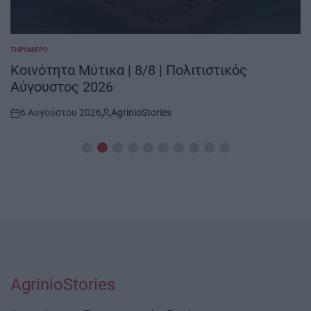
ΞΗΡΟΜΕΡΟ
POSTED
IN
Κοινότητα Μύτικα | 8/8 | Πολιτιστικός
Αύγουστος 2026
6 Αυγούστου 2026
AgrinioStories
Post
By:
Date
AgrinioStories