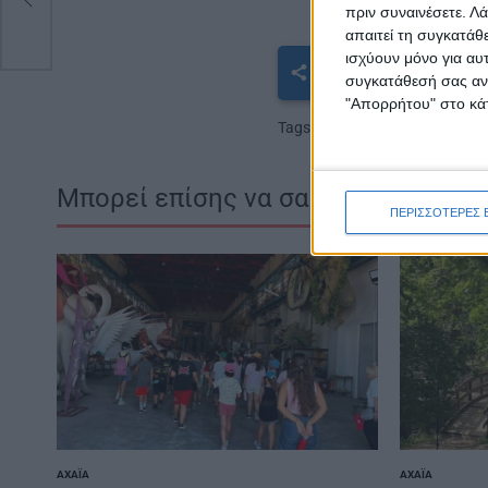
πριν συναινέσετε.
Λά
απαιτεί τη συγκατάθ
ισχύουν μόνο για αυ
ΚΟΙΝΟΠΟΊΗΣΗ
συγκατάθεσή σας ανά
"Απορρήτου" στο κάτ
Tags
Παιδικές χαρές
Μπορεί επίσης να σας αρέσουν
ΠΕΡΙΣΣΟΤΕΡΕΣ 
ΑΧΑΪ́Α
ΑΧΑΪ́Α
POSTED
POSTED