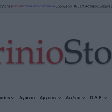
on
6 Αυ
Ξηρόμερο | 8/8 | Ο Αστακός μπαίνει στον χορό
ΗΝ ΑΙΤΩΛΟΑΚΑΡΝΑΝΊΑ
ories
Αγρίνιο
Αρχείον
Αιτ/νία
Π.Δ.Ε.