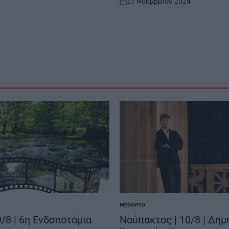
27 Νοεμβρίου 2024
on
ΜΕΘΑΎΡΙΟ
POSTED
IN
9/8 | 6η Ενδοποτάμια
Ναύπακτος | 10/8 | Δη