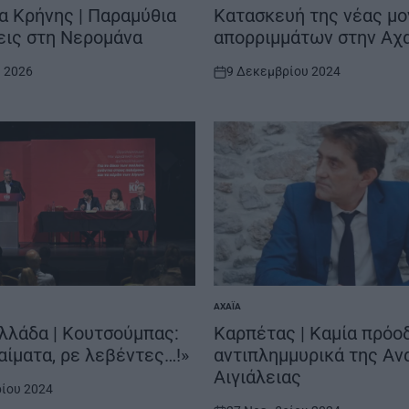
IN
α Κρήνης | Παραμύθια
Κατασκευή της νέας μ
εις στη Νερομάνα
απορριμμάτων στην Αχ
υ 2026
9 Δεκεμβρίου 2024
on
ΑΧΑΪ́Α
POSTED
IN
λλάδα | Κουτσούμπας:
Καρπέτας | Καμία πρόο
 αίματα, ρε λεβέντες…!»
αντιπλημμυρικά της Αν
Αιγιάλειας
ίου 2024