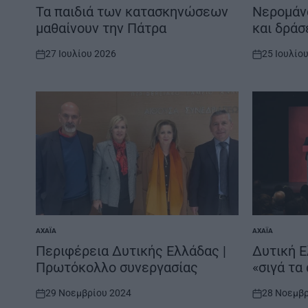
IN
IN
Τα παιδιά των κατασκηνώσεων
Νερομάν
μαθαίνουν την Πάτρα
και δράσ
27 Ιουλίου 2026
25 Ιουλίο
on
on
ΑΧΑΪ́Α
ΑΧΑΪ́Α
POSTED
POSTED
IN
IN
Περιφέρεια Δυτικής Ελλάδας |
Δυτική Ε
Πρωτόκολλο συνεργασίας
«σιγά τα
29 Νοεμβρίου 2024
28 Νοεμβρ
on
on