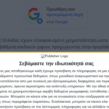
ής Ελλάδας έχουν εξασφαλισμένη χρηματοδότηση ώστε
αβάθμιση παιδικών χαρών, προχωρώντας στην προμήθε
συναφούς εξοπλισμού.
Σεβόμαστε την ιδιωτικότητά σας
ο εκσυγχρονισμός παιδικών χαρών με πρόσβαση σε όλου
 δομικό στοιχείο της δημιουργίας μίας κοινωνίας πιο
άτες μας αποθηκεύουμε και/ή έχουμε πρόσβαση σε πληροφορίες σε μια
ργαζόμαστε προσωπικά δεδομένα, όπως μοναδικοί αναγνωριστικοί και 
 Η Περιφέρεια βρίσκεται στο πλευρό των Δήμων με στ
στέλλονται από μια συσκευή για εξατομικευμένες διαφημίσεις και περ
γίνει ο τόπος μας πιο σύγχρονος και πιο φιλικός σε ό
εχομένου, έρευνα ακροατηρίου και ανάπτυξη υπηρεσιών.
Με την άδειά σα
χεται να χρησιμοποιήσουμε ακριβή δεδομένα γεωγραφικής τοποθεσίας 
ών. Μπορείτε να κάνετε κλικ για να συναινέσετε στην επεξεργασία απ
 όπως περιγράφεται παραπάνω. Εναλλακτικά, μπορείτε να κάνετε κλικ γ
οκτήσετε πρόσβαση σε πιο λεπτομερείς πληροφορίες και να αλλάξετε τι