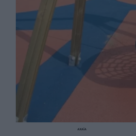
ΑΧΑΪ́Α
POSTED
IN