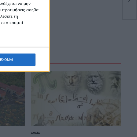
τω
νδέχεται να μην
Οι προτιμήσεις σαςθα
λέσετε τη
κ στο κουμπί
ΕΧΟΜΑΙ
ΑΧΑΪ́Α
POSTED