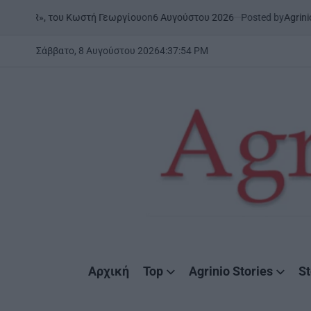
Skip
on
6 Αυγούστου 2026
Posted by
AgrinioStories
ωστή Γεωργίου
ΞΗΡΟΜΕΡΟ
ΣΤ
to
POSTED
IN
content
Σάββατο, 8 Αυγούστου 2026
4
:
37
:
56
PM
AgrinioStories
Αρχική
Top
Agrinio Stories
St