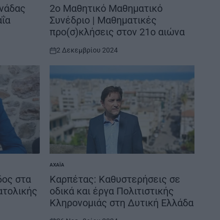
IN
ονάδας
2ο Μαθητικό Μαθηματικό
αΐα
Συνέδριο | Μαθηματικές
προ(σ)κλήσεις στον 21ο αιώνα
2 Δεκεμβρίου 2024
on
ΑΧΑΪ́Α
POSTED
IN
δος στα
Καρπέτας: Καθυστερήσεις σε
ατολικής
οδικά και έργα Πολιτιστικής
Κληρονομιάς στη Δυτική Ελλάδα