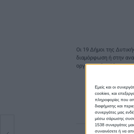
Οι 19 Δήμοι της Δυτικ
διαμόρφωση ή στην αν
οργάνων, δαπέδων και 
Η δημιουργία και 
Περιφερειακή Αρχή
Εμείς και οι συνεργ
cookies, και επεξε
και πιο ανοικτής.
πληροφορίες που απο
υποδομών ώστε να 
διαφήμισης και περι
συνεργάτες μας ενδέ
μέσω σάρωσης συσκευ
1538 συνεργάτες μας
ής
συναινέσετε ή να απ