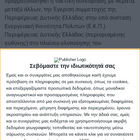
πραγματοποιηθεί η τακτική συνεδρίαση, με θέματα,
μεταξύ άλλων, την Έγκριση συμμετοχής της
Περιφέρειας Δυτικής Ελλάδας στην υπό σύσταση
Ενεργειακή Κοινότητα Πολιτών (Ε.Κ.Π.)
Περιφέρειας Δυτικής Ελλάδας (περιορισμένης
ευθύνης) στο πλαίσιο υλοποίησης του
Προγράμματος «Απόλλων», όπως επίσης την
Έγκριση Ε’ τροποποίησης του προϋπολογισμού της
Σεβόμαστε την ιδιωτικότητά σας
Περιφέρειας Δυτικής Ελλάδας έτους 2024.
Εμείς και οι συνεργάτες μας αποθηκεύουμε και/ή έχουμε
πρόσβαση σε πληροφορίες σε μια συσκευή, όπως τα cookies,
και επεξεργαζόμαστε προσωπικά δεδομένα, όπως μοναδικοί
αναγνωριστικοί και προσαρμοσμένες πληροφορίες που
αποστέλλονται από μια συσκευή για εξατομικευμένες διαφημίσεις
και περιεχόμενο, μέτρηση διαφήμισης και περιεχομένου, έρευνα
ακροατηρίου και ανάπτυξη υπηρεσιών.
Με την άδειά σας, εμείς
Στις 5 μ.μ θα ακολουθήσει η ειδική συνεδρίαση με
και οι συνεργάτες μας ενδέχεται να χρησιμοποιήσουμε ακριβή
δεδομένα γεωγραφικής τοποθεσίας και ταυτοποίησης μέσω
θέμα την Έγκριση του Προϋπολογισμού της
σάρωσης συσκευών. Μπορείτε να κάνετε κλικ για να συναινέσετε
Περιφέρειας Δυτικής Ελλάδας Οικονομικού έτους