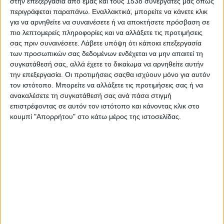
στην επεξεργασία από εμάς και τους 1538 συνεργάτες μας όπως
2025 και του πίνακα Στοχοθεσίας Οικονομικών
περιγράφεται παραπάνω. Εναλλακτικά, μπορείτε να κάνετε κλικ
για να αρνηθείτε να συναινέσετε ή να αποκτήσετε πρόσβαση σε
Αποτελεσμάτων.
πιο λεπτομερείς πληροφορίες και να αλλάξετε τις προτιμήσεις
σας πριν συναινέσετε.
Λάβετε υπόψη ότι κάποια επεξεργασία
Η συνεδρίαση θα μεταδοθεί ζωντανά μέσω
των προσωπικών σας δεδομένων ενδέχεται να μην απαιτεί τη
υπηρεσίας livestreaming από το σύνδεσμο
:
συγκατάθεσή σας, αλλά έχετε το δικαίωμα να αρνηθείτε αυτήν
diavlos.grnet.gr
την επεξεργασία. Οι προτιμήσεις σαςθα ισχύουν μόνο για αυτόν
τον ιστότοπο. Μπορείτε να αλλάξετε τις προτιμήσεις σας ή να
ανακαλέσετε τη συγκατάθεσή σας ανά πάσα στιγμή
επιστρέφοντας σε αυτόν τον ιστότοπο και κάνοντας κλικ στο
κουμπί "Απορρήτου" στο κάτω μέρος της ιστοσελίδας.
Επισυνάπτονται οι σχετικές προσκλήσεις με τα
θέματα της Ημερήσιας Διάταξης για κάθε
συνεδρίαση.
25η ΤΑΚΤΙΚΗ – ΜΙΚΤΗ_11.12.2024