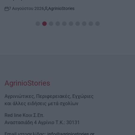
7 Αυγούστου 2026
AgrinioStories
Post
By:
Date
AgrinioStories
Αγρινιώτικες, Περιφερειακές, Εγχώριες
και άλλες ειδήσεις μετά σχολίων
Red line Κοιν.Σ.Επ.
Αναστασιάδη 4 Αγρίνιο Τ.Κ.: 30131
Email ιστοσελίδας:
info@agriniostories.gr