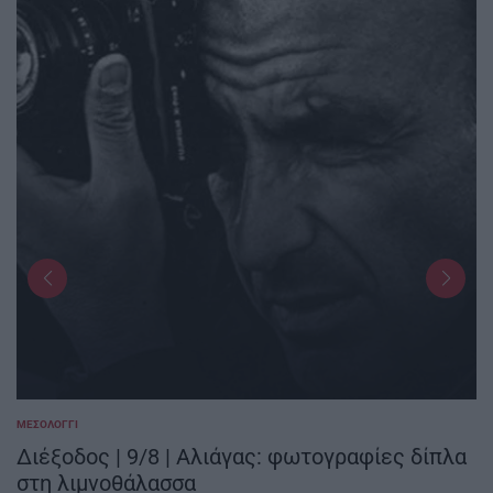
ΜΕΣΟΛΌΓΓΙ
POSTED
IN
Διέξοδος | 9/8 | Αλιάγας: φωτογραφίες δίπλα
στη λιμνοθάλασσα