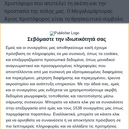
Χριστόφορο που αποτελεί τη σκέπη και την
προστασία της πόλης μας. Ο Μεγαλομάρτυρας
Άγιος Χριστόφορος είναι το θρησκευτικό σύμβολο
της πόλης αλλά και φάρος ελπίδας για όλους
εμάς. Αντλούμε δύναμη από τον βίο του, γεμάτο
Σεβόμαστε την ιδιωτικότητά σας
θυσίες και προσφορά στον συνάνθρωπο.
Εμείς και οι συνεργάτες μας αποθηκεύουμε και/ή έχουμε
πρόσβαση σε πληροφορίες σε μια συσκευή, όπως τα cookies,
και επεξεργαζόμαστε προσωπικά δεδομένα, όπως μοναδικοί
αναγνωριστικοί και προσαρμοσμένες πληροφορίες που
αποστέλλονται από μια συσκευή για εξατομικευμένες διαφημίσεις
και περιεχόμενο, μέτρηση διαφήμισης και περιεχομένου, έρευνα
ακροατηρίου και ανάπτυξη υπηρεσιών.
Με την άδειά σας, εμείς
και οι συνεργάτες μας ενδέχεται να χρησιμοποιήσουμε ακριβή
δεδομένα γεωγραφικής τοποθεσίας και ταυτοποίησης μέσω
Εύχομαι σε όλους υγεία, ευτυχία και την ευλογία
σάρωσης συσκευών. Μπορείτε να κάνετε κλικ για να συναινέσετε
του Άγιου Χριστόφορου να συνοδεύει τη ζωή μας
στην επεξεργασία από εμάς και τους 1538 συνεργάτες μας όπως
και να φωτίζει τον δρόμο μας. Ας συνεχίσουμε
περιγράφεται παραπάνω. Εναλλακτικά, μπορείτε να κάνετε κλικ
για να αρνηθείτε να συναινέσετε ή να αποκτήσετε πρόσβαση σε
όλοι να πορευόμαστε με το παράδειγμα του Αγίου
πιο λεπτομερείς πληροφορίες και να αλλάξετε τις προτιμήσεις
μας, με δύναμη και αλληλεγγύη. Χρόνια πολλά και