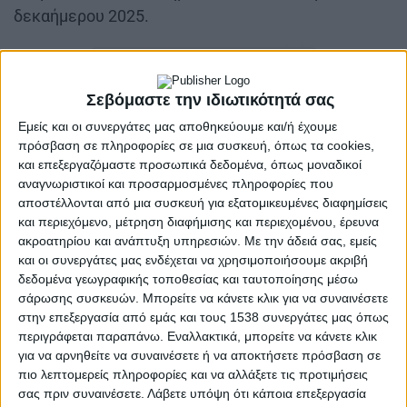
δεκαήμερου 2025.
Σεβόμαστε την ιδιωτικότητά σας
Εμείς και οι συνεργάτες μας αποθηκεύουμε και/ή έχουμε
πρόσβαση σε πληροφορίες σε μια συσκευή, όπως τα cookies,
και επεξεργαζόμαστε προσωπικά δεδομένα, όπως μοναδικοί
αναγνωριστικοί και προσαρμοσμένες πληροφορίες που
Θα ακολουθήσουν οι διαδικασίες αποζημίωσης
αποστέλλονται από μια συσκευή για εξατομικευμένες διαφημίσεις
των κτηνοτροφών που επλήγησαν από την ευλογιά
και περιεχόμενο, μέτρηση διαφήμισης και περιεχομένου, έρευνα
αιγοπροβάτων.
ακροατηρίου και ανάπτυξη υπηρεσιών.
Με την άδειά σας, εμείς
και οι συνεργάτες μας ενδέχεται να χρησιμοποιήσουμε ακριβή
δεδομένα γεωγραφικής τοποθεσίας και ταυτοποίησης μέσω
σάρωσης συσκευών. Μπορείτε να κάνετε κλικ για να συναινέσετε
στην επεξεργασία από εμάς και τους 1538 συνεργάτες μας όπως
περιγράφεται παραπάνω. Εναλλακτικά, μπορείτε να κάνετε κλικ
για να αρνηθείτε να συναινέσετε ή να αποκτήσετε πρόσβαση σε
πιο λεπτομερείς πληροφορίες και να αλλάξετε τις προτιμήσεις
σας πριν συναινέσετε.
Λάβετε υπόψη ότι κάποια επεξεργασία