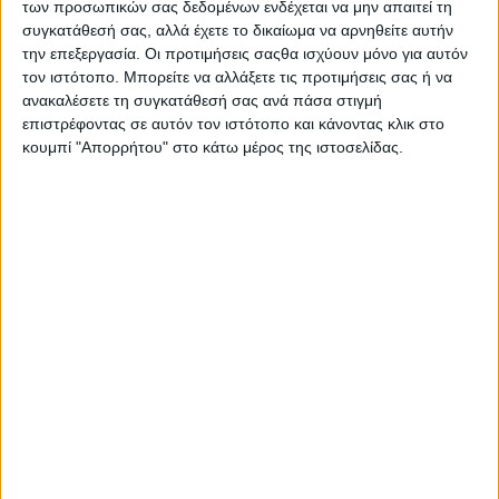
των προσωπικών σας δεδομένων ενδέχεται να μην απαιτεί τη
συγκατάθεσή σας, αλλά έχετε το δικαίωμα να αρνηθείτε αυτήν
την επεξεργασία. Οι προτιμήσεις σαςθα ισχύουν μόνο για αυτόν
τον ιστότοπο. Μπορείτε να αλλάξετε τις προτιμήσεις σας ή να
ΚΟΙΝΟΠΟΊΗΣΗ
ανακαλέσετε τη συγκατάθεσή σας ανά πάσα στιγμή
επιστρέφοντας σε αυτόν τον ιστότοπο και κάνοντας κλικ στο
Tags
Αυτοδιοίκηση
κουμπί "Απορρήτου" στο κάτω μέρος της ιστοσελίδας.
Μπορεί επίσης να σας αρέσουν
Π.Δ.Ε.