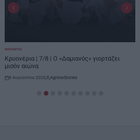
ΝΑΥΠΑΚΤΊΑ
POSTED
IN
Κρυονέρια | 7/8 | Ο «Δαμιανός» γιορτάζει
μισόν αιώνα
6 Αυγούστου 2026
AgrinioStories
Post
By:
Date