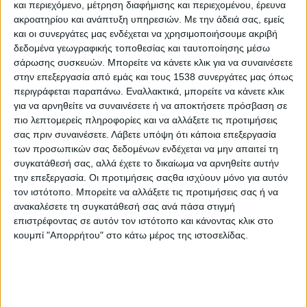
και περιεχόμενο, μέτρηση διαφήμισης και περιεχομένου, έρευνα
μέσω
Youtube
.
Για τα δικαιώματα που έχετε ως
ακροατηρίου και ανάπτυξη υπηρεσιών.
Με την άδειά σας, εμείς
υποκείμενα δεδομένων μπορείτε να απευθύνεστε
και οι συνεργάτες μας ενδέχεται να χρησιμοποιήσουμε ακριβή
στο (
DPO
) του Πανεπιστημίου (
dpo
@
upatras
.
gr
) ».
δεδομένα γεωγραφικής τοποθεσίας και ταυτοποίησης μέσω
σάρωσης συσκευών. Μπορείτε να κάνετε κλικ για να συναινέσετε
στην επεξεργασία από εμάς και τους 1538 συνεργάτες μας όπως
περιγράφεται παραπάνω. Εναλλακτικά, μπορείτε να κάνετε κλικ
για να αρνηθείτε να συναινέσετε ή να αποκτήσετε πρόσβαση σε
Δείτε το πρόγραμμα της εκδήλωσης
πιο λεπτομερείς πληροφορίες και να αλλάξετε τις προτιμήσεις
σας πριν συναινέσετε.
Λάβετε υπόψη ότι κάποια επεξεργασία
των προσωπικών σας δεδομένων ενδέχεται να μην απαιτεί τη
συγκατάθεσή σας, αλλά έχετε το δικαίωμα να αρνηθείτε αυτήν
την επεξεργασία. Οι προτιμήσεις σαςθα ισχύουν μόνο για αυτόν
τον ιστότοπο. Μπορείτε να αλλάξετε τις προτιμήσεις σας ή να
ανακαλέσετε τη συγκατάθεσή σας ανά πάσα στιγμή
επιστρέφοντας σε αυτόν τον ιστότοπο και κάνοντας κλικ στο
κουμπί "Απορρήτου" στο κάτω μέρος της ιστοσελίδας.