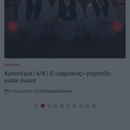
ΝΑΥΠΑΚΤΊΑ
POSTED
IN
Κρυονέρια | 6/8 | Ο «Δαμιανός» γιορτάζει
μισόν αιώνα
5 Αυγούστου 2026
AgrinioStories
Post
By:
Date