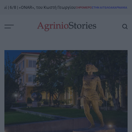
Skip
 6/8 | «ONAR», του Κωστή Γεωργίου
Ξηρόμερ
ΞΗΡΟΜΕΡΟ
ΣΤΗΝ ΑΙΤΩΛΟΑΚΑΡΝΑΝΊΑ
to
POSTED
IN
content
AgrinioStories