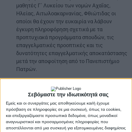
μαθητές Γ΄ Λυκείου των νομών Αχαΐας,
Ηλείας, Αιτωλοακαρνανίας, Φθιώτιδας οι
οποίοι θα έχουν την ευκαιρία να λάβουν
έγκυρη πληροφόρηση σχετικά με τα
προπτυχιακά προγράμματα σπουδών, τις
επαγγελματικές προοπτικές και τις
δυνατότητες επαγγελματικής αποκατάστασης
μετά την αποφοίτηση από το Πανεπιστήμιο
Πατρών.
Η δράση θα πραγματοποιηθεί στο Συνεδριακό
Κέντρο του Πανεπιστημίου Πατρών με δυνατότητα
Σεβόμαστε την ιδιωτικότητά σας
διαδικτυακής μετάδοσης (Live Streaming).
«Στο
Εμείς και οι συνεργάτες μας αποθηκεύουμε και/ή έχουμε
πλαίσιο του Γενικού Κανονισμού Προστασίας
πρόσβαση σε πληροφορίες σε μια συσκευή, όπως τα cookies,
Δεδομένων (2016/679/ΕΕ), σας ενημερώνουμε ότι
και επεξεργαζόμαστε προσωπικά δεδομένα, όπως μοναδικοί
στο
Live
Streaming
γίνεται βιντεοσκόπηση των
αναγνωριστικοί και προσαρμοσμένες πληροφορίες που
αποστέλλονται από μια συσκευή για εξατομικευμένες διαφημίσεις
ομιλητών και θα υπάρχει ζωντανή μετάδοση