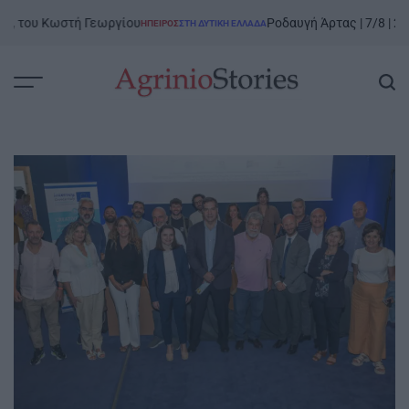
Skip
του Κωστή Γεωργίου
Ροδαυγή Άρτας | 7/8 | 2η Γιο
ΉΠΕΙΡΟΣ
ΣΤΗ ΔΥΤΙΚΉ ΕΛΛΆΔΑ
to
POSTED
IN
content
AgrinioStories