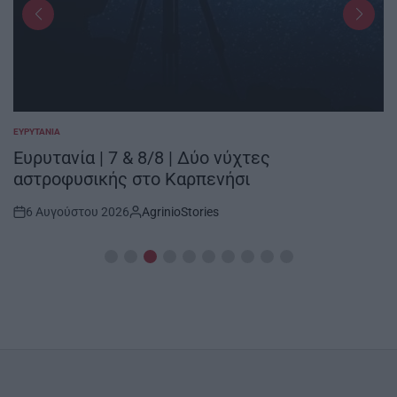
ΕΥΡΥΤΑΝΊΑ
POSTED
IN
Ευρυτανία | 7 & 8/8 | Δύο νύχτες
αστροφυσικής στο Καρπενήσι
6 Αυγούστου 2026
AgrinioStories
Post
By:
Date