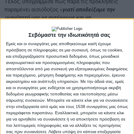
Τέλος, υπογράμμισε πως παρά τις προκλήσεις
παραμένει αισιόδοξος «
γιατί αποδείξαμε την
ικανότητά μας να αντέχουμε και να
προσαρμοζόμαστε. Είναι η στιγμή που δεν θα
ακολουθήσουμε απλώς τις τάσεις αλλά θα τις
Σεβόμαστε την ιδιωτικότητά σας
δημιουργήσουμε
».
Εμείς και οι συνεργάτες μας αποθηκεύουμε και/ή έχουμε
πρόσβαση σε πληροφορίες σε μια συσκευή, όπως τα cookies,
Στη συνέχεια, ανέβηκε στο βήμα η
Υπουργός
και επεξεργαζόμαστε προσωπικά δεδομένα, όπως μοναδικοί
Τουρισμού
, κα.
Όλγα Κεφαλογιάννη
, η οποία
αναγνωριστικοί και προσαρμοσμένες πληροφορίες που
αποστέλλονται από μια συσκευή για εξατομικευμένες διαφημίσεις
συνεχάρη το Ξ.Ε.Ε., για την παροχή ποιοτικών
και περιεχόμενο, μέτρηση διαφήμισης και περιεχομένου, έρευνα
υπηρεσιών φιλοξενίας, ενώ μετέφερε τις
ακροατηρίου και ανάπτυξη υπηρεσιών.
Με την άδειά σας, εμείς
αισιόδοξες εκτιμήσεις του υπουργείου για τις
και οι συνεργάτες μας ενδέχεται να χρησιμοποιήσουμε ακριβή
δεδομένα γεωγραφικής τοποθεσίας και ταυτοποίησης μέσω
αφίξεις το 2024.
σάρωσης συσκευών. Μπορείτε να κάνετε κλικ για να συναινέσετε
στην επεξεργασία από εμάς και τους 1538 συνεργάτες μας όπως
Τέλος, έκανε αναφορά στις δράσεις που θα
περιγράφεται παραπάνω. Εναλλακτικά, μπορείτε να κάνετε κλικ
δρομολογηθούν στον κλάδο του Τουρισμού, με
για να αρνηθείτε να συναινέσετε ή να αποκτήσετε πρόσβαση σε
πόρους ύψους 387 εκ. ευρώ από το Ταμείο
πιο λεπτομερείς πληροφορίες και να αλλάξετε τις προτιμήσεις
Ανάκαμψης και Ανθεκτικότητας. «
Στόχος να
σας πριν συναινέσετε.
Λάβετε υπόψη ότι κάποια επεξεργασία