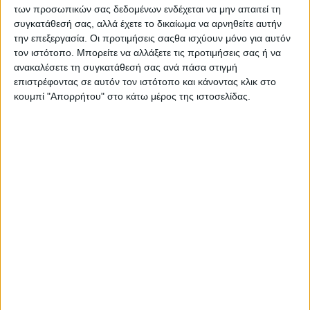
των προσωπικών σας δεδομένων ενδέχεται να μην απαιτεί τη
διαμορφώσουμε ένα πολυθεματικό προϊόν που θα
συγκατάθεσή σας, αλλά έχετε το δικαίωμα να αρνηθείτε αυτήν
προσελκύει τουριστικό κοινό όλη τη διάρκεια του
την επεξεργασία. Οι προτιμήσεις σαςθα ισχύουν μόνο για αυτόν
χρόνου
», σημείωσε η υπουργός υπογραμμίζοντας
τον ιστότοπο. Μπορείτε να αλλάξετε τις προτιμήσεις σας ή να
ανακαλέσετε τη συγκατάθεσή σας ανά πάσα στιγμή
την πρόθεση της κυβέρνησης να στηρίξει την
επιστρέφοντας σε αυτόν τον ιστότοπο και κάνοντας κλικ στο
ενίσχυση της Ελλάδας ως διεθνές τουριστικό
κουμπί "Απορρήτου" στο κάτω μέρος της ιστοσελίδας.
brand.
Ακολούθησε ο νέος
Πρόεδρος
του
ΣΕΤΕ
, κος.
Γιάννης Παράσχης
, ο οποίος δήλωσε πως το
2023 θα είναι η νέα χρονιά αναφοράς για τον
ελληνικό τουρισμό σε αφίξεις και έσοδα, ενώ
συμπλήρωσε πως στόχος όλων οφείλει να
είναι η ανάπτυξη του ελληνικού Τουρισμού
πάντα με όρους βιωσιμότητας.
Σειρά είχε η
Διευθύντρια
του
Ξ.Ε.Ε
., κα.
Αγνή
Χριστίδου
, η οποία έκανε αναφορά στο έργο του