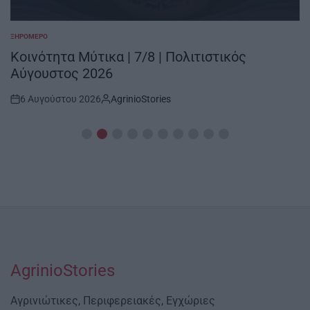
ΞΗΡΟΜΕΡΟ
POSTED
IN
Κοινότητα Μύτικα | 7/8 | Πολιτιστικός
Αύγουστος 2026
6 Αυγούστου 2026
AgrinioStories
Post
By:
Date
AgrinioStories
Αγρινιώτικες, Περιφερειακές, Εγχώριες