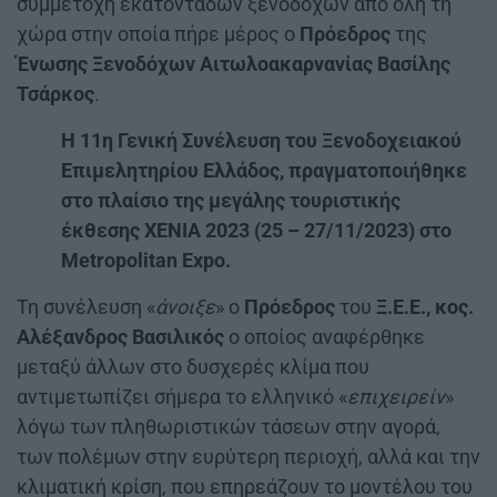
συμμετοχή εκατοντάδων ξενοδόχων από όλη τη
χώρα στην οποία πήρε μέρος ο
Πρόεδρος
της
Ένωσης Ξενοδόχων Αιτωλοακαρνανίας Βασίλης
Τσάρκος
.
Η 11η Γενική Συνέλευση του Ξενοδοχειακού
Επιμελητηρίου Ελλάδος, πραγματοποιήθηκε
στο πλαίσιο της μεγάλης τουριστικής
έκθεσης XENIA 2023 (25 – 27/11/2023) στο
Metropolitan Expo.
Τη συνέλευση «
άνοιξε
» ο
Πρόεδρος
του
Ξ.Ε.Ε., κος.
Αλέξανδρος Βασιλικός
ο οποίος αναφέρθηκε
μεταξύ άλλων στο δυσχερές κλίμα που
αντιμετωπίζει σήμερα το ελληνικό «
επιχειρείν
»
λόγω των πληθωριστικών τάσεων στην αγορά,
των πολέμων στην ευρύτερη περιοχή, αλλά και την
κλιματική κρίση, που επηρεάζουν το μοντέλου του