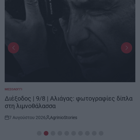
ΜΕΣΟΛΌΓΓΙ
POSTED
IN
Διέξοδος | 9/8 | Αλιάγας: φωτογραφίες δίπλα
στη λιμνοθάλασσα
7 Αυγούστου 2026
AgrinioStories
Post
By:
Date