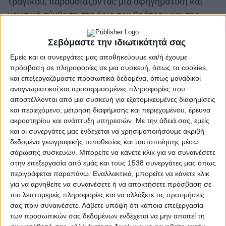
τραγικού, παρουσιάζοντας μια αφηγηματική και
μουσική σύνθεση στα όρια του θεάτρου και της
αρχαιολογίας.
Σεβόμαστε την ιδιωτικότητά σας
Εμείς και οι συνεργάτες μας αποθηκεύουμε και/ή έχουμε
πρόσβαση σε πληροφορίες σε μια συσκευή, όπως τα cookies,
και επεξεργαζόμαστε προσωπικά δεδομένα, όπως μοναδικοί
αναγνωριστικοί και προσαρμοσμένες πληροφορίες που
Στην ορχήστρα του αρχαίου θεάτρου στήνεται μια
αποστέλλονται από μια συσκευή για εξατομικευμένες διαφημίσεις
και περιεχόμενο, μέτρηση διαφήμισης και περιεχομένου, έρευνα
παράδοξη ανασκαφή. Αυτή τη φορά, τα ευρήματα
ακροατηρίου και ανάπτυξη υπηρεσιών.
Με την άδειά σας, εμείς
δεν είναι αγγεία ή αρχιτεκτονήματα, αλλά
και οι συνεργάτες μας ενδέχεται να χρησιμοποιήσουμε ακριβή
θεατρικοί στίχοι, λόγια αρχαίων ηθοποιών,
δεδομένα γεωγραφικής τοποθεσίας και ταυτοποίησης μέσω
σάρωσης συσκευών. Μπορείτε να κάνετε κλικ για να συναινέσετε
σπασμένα σε μικρά κομμάτια. Πέντε ερμηνευτές
στην επεξεργασία από εμάς και τους 1538 συνεργάτες μας όπως
και ερμηνεύτριες, σαν αρχαιολόγοι πάνω στη
περιγράφεται παραπάνω. Εναλλακτικά, μπορείτε να κάνετε κλικ
σκηνή, σκάβουν κάτω από το φυσικό φως,
για να αρνηθείτε να συναινέσετε ή να αποκτήσετε πρόσβαση σε
ακολουθώντας τη σχεδόν τελετουργική διαδικασία
πιο λεπτομερείς πληροφορίες και να αλλάξετε τις προτιμήσεις
σας πριν συναινέσετε.
Λάβετε υπόψη ότι κάποια επεξεργασία
μιας ανασκαφής που εξελίσσεται κατά τη διάρκεια
των προσωπικών σας δεδομένων ενδέχεται να μην απαιτεί τη
μιας ημέρας.