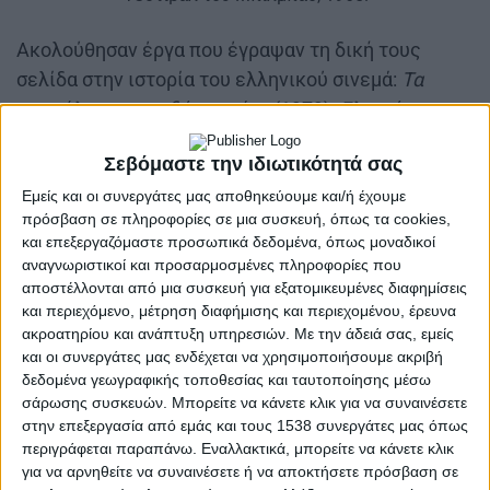
Ακολούθησαν έργα που έγραψαν τη δική τους
σελίδα στην ιστορία του ελληνικού σινεμά:
Τα
κουρέλια τραγουδάνε ακόμα
(1979),
Γλυκιά
συμμορία
(1983),
Πρωινή περίπολος
(1987), το
Σεβόμαστε την ιδιωτικότητά σας
διεθνώς αναγνωρισμένο
Singapore Sling
(1990), το
Θα σε δω στην Κόλαση, Αγάπη μου
(1999) και το
Ο
Εμείς και οι συνεργάτες μας αποθηκεύουμε και/ή έχουμε
πρόσβαση σε πληροφορίες σε μια συσκευή, όπως τα cookies,
Χαμένος τα Παίρνει Όλα
(2002). Η τελευταία του
και επεξεργαζόμαστε προσωπικά δεδομένα, όπως μοναδικοί
ταινία,
The Zero Years
(2005), ολοκλήρωσε μια
αναγνωριστικοί και προσαρμοσμένες πληροφορίες που
πορεία που δίχασε θεατές και κριτικούς αλλά
αποστέλλονται από μια συσκευή για εξατομικευμένες διαφημίσεις
και περιεχόμενο, μέτρηση διαφήμισης και περιεχομένου, έρευνα
γέννησε ένα ανεπανάληπτο καλτ σύμπαν.
ακροατηρίου και ανάπτυξη υπηρεσιών.
Με την άδειά σας, εμείς
και οι συνεργάτες μας ενδέχεται να χρησιμοποιήσουμε ακριβή
Παράλληλα με το σινεμά, έγραψε τρία
δεδομένα γεωγραφικής τοποθεσίας και ταυτοποίησης μέσω
μυθιστορήματα –ανάμεσά τους ο
Οργισμένος
σάρωσης συσκευών. Μπορείτε να κάνετε κλικ για να συναινέσετε
Βαλκάνιος
(1977)– και αρκετά διηγήματα. Στη
στην επεξεργασία από εμάς και τους 1538 συνεργάτες μας όπως
διαφήμιση σκηνοθέτησε περισσότερα από 200
περιγράφεται παραπάνω. Εναλλακτικά, μπορείτε να κάνετε κλικ
για να αρνηθείτε να συναινέσετε ή να αποκτήσετε πρόσβαση σε
σποτ, ενώ εργάστηκε και στη δισκογραφία,