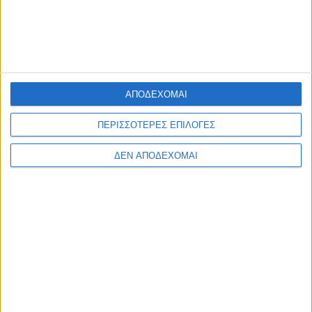
έκθεση..»
ΑΠΟΔΕΧΟΜΑΙ
ΠΕΡΙΣΣΟΤΕΡΕΣ ΕΠΙΛΟΓΕΣ
ΔΕΝ ΑΠΟΔΕΧΟΜΑΙ
4.Τα κουρέλια τραγουδάνε ακόμα: 1979, μεγάλου μήκους.
| Βραβείο Σκηνοθεσίας, Ερμηνείας Α’ Ανδρικού Ρόλου: