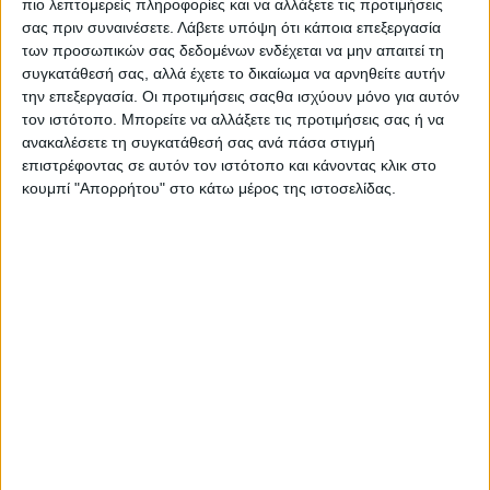
πιο λεπτομερείς πληροφορίες και να αλλάξετε τις προτιμήσεις
επιμένοντας πάντα να κινείται σε πολλαπλά πεδία
σας πριν συναινέσετε.
Λάβετε υπόψη ότι κάποια επεξεργασία
δημιουργίας.
των προσωπικών σας δεδομένων ενδέχεται να μην απαιτεί τη
συγκατάθεσή σας, αλλά έχετε το δικαίωμα να αρνηθείτε αυτήν
Οι ήρωές του ήταν περιθωριακοί, κυνικοί,
την επεξεργασία. Οι προτιμήσεις σαςθα ισχύουν μόνο για αυτόν
τον ιστότοπο. Μπορείτε να αλλάξετε τις προτιμήσεις σας ή να
διαφωνούντες· άνθρωποι που κινούνταν στα άκρα
ανακαλέσετε τη συγκατάθεσή σας ανά πάσα στιγμή
του έρωτα, του θανάτου, της συντροφικότητας,
επιστρέφοντας σε αυτόν τον ιστότοπο και κάνοντας κλικ στο
της εξουσίας. Η αισθητική του, που συνδύαζε
κουμπί "Απορρήτου" στο κάτω μέρος της ιστοσελίδας.
ομορφιά και ασχήμια, λειτούργησε σαν
παραμορφωτικός καθρέφτης της κοινωνίας. Δεν
είναι τυχαίο ότι τιμήθηκε πέντε φορές με το
Βραβείο Σκηνοθεσίας στο Φεστιβάλ Θεσσαλονίκης
– ρεκόρ μοναδικό στην Ελλάδα.
Μετά τον θάνατό του από πνευμονικό οίδημα, το
2007, το Φεστιβάλ Θεσσαλονίκης και η Ταινιοθήκη
της Ελλάδος απέδωσαν τιμή στο έργο του. Σήμερα,
η σκιά του εξακολουθεί να πλανάται πάνω από μια