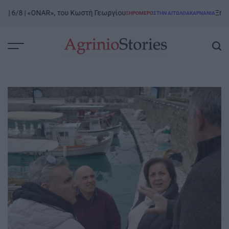
Skip
 6/8 | «ONAR», του Κωστή Γεωργίου
Ξηρόμερο
ΞΗΡΟΜΕΡΟ
ΣΤΗΝ ΑΙΤΩΛΟΑΚΑΡΝΑΝΊΑ
to
POSTED
IN
content
AgrinioStories