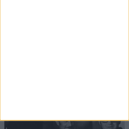
Χατζηδάκη