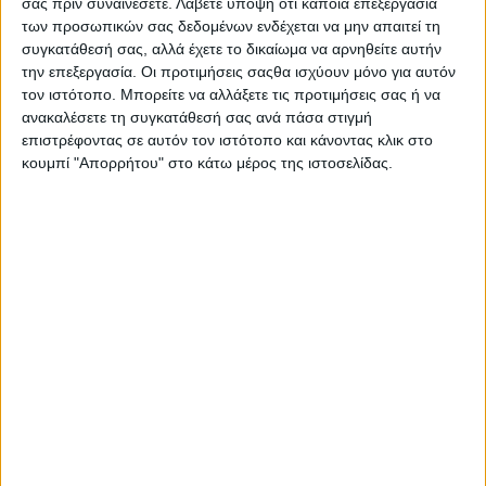
σας πριν συναινέσετε.
Λάβετε υπόψη ότι κάποια επεξεργασία
περίδεσης του 19ου αιώνα, αλλά και νέο
των προσωπικών σας δεδομένων ενδέχεται να μην απαιτεί τη
συγκατάθεσή σας, αλλά έχετε το δικαίωμα να αρνηθείτε αυτήν
εξοπλισμό όπως ανοξείδωτους κρίκους
την επεξεργασία. Οι προτιμήσεις σαςθα ισχύουν μόνο για αυτόν
περίδεσης, δέστρες, πυργίσκους
τον ιστότοπο. Μπορείτε να αλλάξετε τις προτιμήσεις σας ή να
τροφοδοσίας.
ανακαλέσετε τη συγκατάθεσή σας ανά πάσα στιγμή
επιστρέφοντας σε αυτόν τον ιστότοπο και κάνοντας κλικ στο
κουμπί "Απορρήτου" στο κάτω μέρος της ιστοσελίδας.
AgrinioStories
ΚΟΙΝΟΠΟΊΗΣΗ
Tags
Δήμος Ναυπάκτου
Μπορεί επίσης να σας αρέσουν