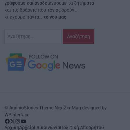
γράφουμε και αναδεικνυούμε τα ζητήματα
και τις δράσεις που τον αφορούν…
κι έχουμε πάντα…
το νου μας
Αναζήτηση
για:
© AgrinioStories Theme NextZenMag designed by
WPInterface
.
facebook
Twitter
instagram
YouTube
Αρχική
Αρχείο
Επικοινωνία
Πολιτική Απορρήτου