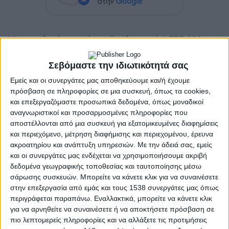
Με συνολικό αρχικό προϋπολογισμό 1.775.000
ευρώ, το έργο είναι ενταγμένο στο Ταμείο
Σεβόμαστε την ιδιωτικότητά σας
Ανάκαμψης και Ανθεκτικότητας με φορέα
υλοποίησης τη Διεύθυνση Αναστήλωσης
Εμείς και οι συνεργάτες μας αποθηκεύουμε και/ή έχουμε
πρόσβαση σε πληροφορίες σε μια συσκευή, όπως τα cookies,
Βυζαντινών και Μεταβυζαντινών Μνημείων.
και επεξεργαζόμαστε προσωπικά δεδομένα, όπως μοναδικοί
αναγνωριστικοί και προσαρμοσμένες πληροφορίες που
Όπως διαβεβαίωσαν τόσο ο εργολάβος όσο
αποστέλλονται από μια συσκευή για εξατομικευμένες διαφημίσεις
και οι επιβλέποντες του έργου, οι εργασίες
και περιεχόμενο, μέτρηση διαφήμισης και περιεχομένου, έρευνα
θα ξεκινήσουν άμεσα και προβλέπουν την
ακροατηρίου και ανάπτυξη υπηρεσιών.
Με την άδειά σας, εμείς
και οι συνεργάτες μας ενδέχεται να χρησιμοποιήσουμε ακριβή
αποκατάσταση των σπηλαιώσεων, νέα
δεδομένα γεωγραφικής τοποθεσίας και ταυτοποίησης μέσω
αρμολογήματα, τσιμεντοενέσεις, καθαρισμό
σάρωσης συσκευών. Μπορείτε να κάνετε κλικ για να συναινέσετε
και εξυγίανση του πυθμένα, αντικατάσταση
στην επεξεργασία από εμάς και τους 1538 συνεργάτες μας όπως
των θραυσμένων λίθων και συμπλήρωση
περιγράφεται παραπάνω. Εναλλακτικά, μπορείτε να κάνετε κλικ
για να αρνηθείτε να συναινέσετε ή να αποκτήσετε πρόσβαση σε
υλικού, κατασκευή νέου καταστρώματος από
πιο λεπτομερείς πληροφορίες και να αλλάξετε τις προτιμήσεις
φυσικούς λίθους, συντήρηση των κρίκων