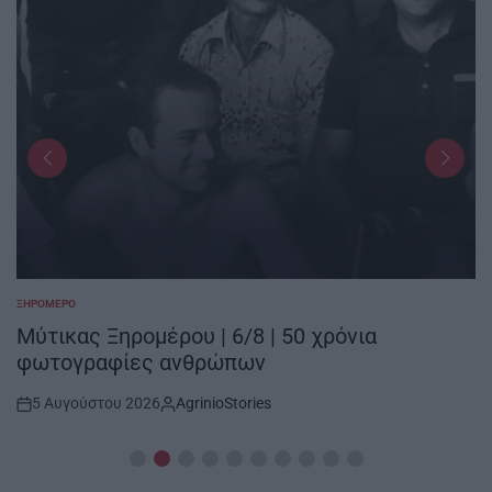
ΞΗΡΟΜΕΡΟ
POSTED
IN
Μύτικας Ξηρομέρου | 6/8 | 50 χρόνια
φωτογραφίες ανθρώπων
5 Αυγούστου 2026
AgrinioStories
Post
By:
Date