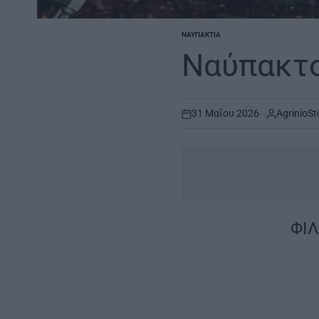
ΝΑΥΠΑΚΤΊΑ
POSTED
IN
Ναύπακτο
31 Μαΐου 2026
AgrinioSt
on
|
ΦΙΛ