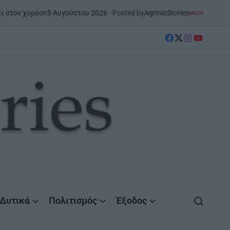
 Αυγούστου 2026
Posted by
AgrinioStories
Ξ
ΜΕΣΟΛΌΓΓΙ
ΣΤΗΝ ΑΙΤΩΛΟΑΚΑΡΝΑΝΊΑ
POSTED
IN
facebook
Twitter
instagram
YouTube
Δυτικά
Πολιτισμός
Έξοδος