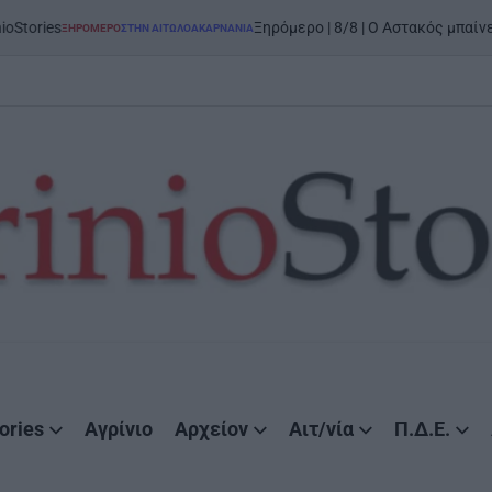
on
5
Ξηρόμερο | 8/8 | Ο Αστακός μπαίνει στον χορό
Ο
ΣΤΗΝ ΑΙΤΩΛΟΑΚΑΡΝΑΝΊΑ
ories
Αγρίνιο
Αρχείον
Αιτ/νία
Π.Δ.Ε.