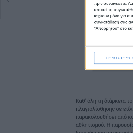
πριν συναινέσετε.
Λά
απαιτεί τη συγκατάθ
ισχύουν μόνο για αυ
συγκατάθεσή σας ανά
"Απορρήτου" στο κάτ
ΠΕΡΙΣΣΟΤΕΡΕΣ 
Καθ’ όλη τη διάρκεια τ
πλαγιολίσθησης σε ειδ
παρακολουθήσει από κο
αθλητισμού. Η παρουσί
διοργάνωση επιχειρεί 