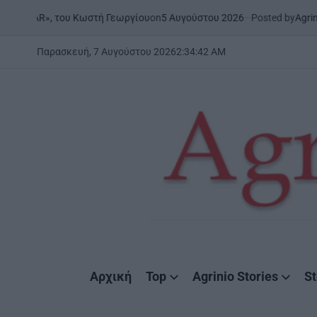
Skip
on
5 Αυγούστου 2026
Posted by
AgrinioStories
ου Κωστή Γεωργίου
ΞΗΡΟΜΕΡ
to
POSTED
IN
content
Παρασκευή, 7 Αυγούστου 2026
2
:
34
:
43
AM
AgrinioStories
Αρχική
Top
Agrinio Stories
St