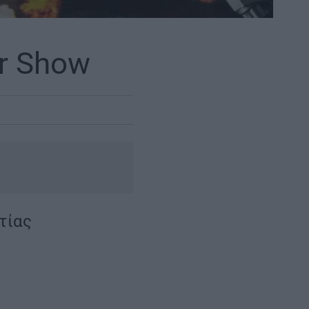
r Show
τίας
|