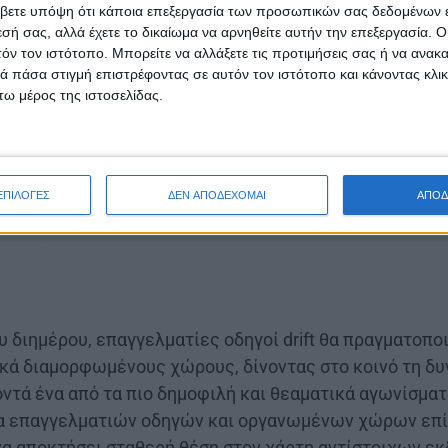
βετε υπόψη ότι κάποια επεξεργασία των προσωπικών σας δεδομένων ε
εσή σας, αλλά έχετε το δικαίωμα να αρνηθείτε αυτήν την επεξεργασία. 
τόν τον ιστότοπο. Μπορείτε να αλλάξετε τις προτιμήσεις σας ή να ανακα
 πάσα στιγμή επιστρέφοντας σε αυτόν τον ιστότοπο και κάνοντας κλι
ω μέρος της ιστοσελίδας.
ΕΠΙΛΟΓΕΣ
ΔΕΝ ΑΠΟΔΕΧΟΜΑΙ
ΑΠΟΔ
ου διημέρου, επαγγελματίες οδηγοί drift θα πραγματοπο
ικά διαμορφωμένους χώρους, δίνοντας στο κοινό τη δυ
ντά ένα από τα πιο δημοφιλή και θεαματικά αγωνίσμα
α επαγγελματιών οδηγών και οργανωμένων χώρων επίδ
να αποκτήσει σταθερή θέση στον χάρτη αντίστοιχων 