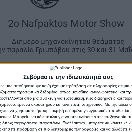
2ο Nafpaktos Motor Show
|
Διήμερο μηχανοκίνητου θεάματος
ην παραλία Γριμπόβου στις 30 και 31 Μα
ι να φιλοξενήσει για δεύτερη χρονιά το Nafpaktos Mo
Σεβόμαστε την ιδιωτικότητά σας
 στον μηχανοκίνητο αθλητισμό που θα πραγματοποιηθε
άτες μας αποθηκεύουμε και/ή έχουμε πρόσβαση σε πληροφορίες σε μια
2026, στην παραλία Γριμπόβου, στο σημείο της εμποροπ
ργαζόμαστε προσωπικά δεδομένα, όπως μοναδικοί αναγνωριστικοί και 
στέλλονται από μια συσκευή για εξατομικευμένες διαφημίσεις και περ
εχομένου, έρευνα ακροατηρίου και ανάπτυξη υπηρεσιών.
Με την άδειά σα
ουν η ΦΙΛΜΠΑ και η ΑΜΚΕ Top Secret Events, σε συνε
χεται να χρησιμοποιήσουμε ακριβή δεδομένα γεωγραφικής τοποθεσίας 
να μετατρέψουν για δύο ημέρες το παραλιακό μέτωπο τ
ών. Μπορείτε να κάνετε κλικ για να συναινέσετε στην επεξεργασία απ
 όπως περιγράφεται παραπάνω. Εναλλακτικά, μπορείτε να κάνετε κλικ γ
του αυτοκινήτου, της ταχύτητας και του motorsport.
οκτήσετε πρόσβαση σε πιο λεπτομερείς πληροφορίες και να αλλάξετε τι