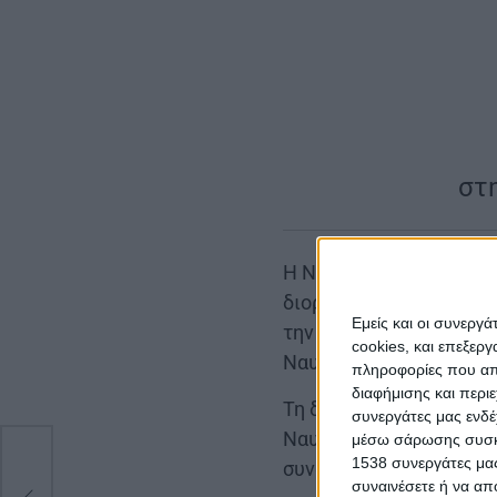
στ
Η Ναύπακτος ετοιμάζετα
διοργάνωση αφιερωμένη
Εμείς και οι συνεργ
την Κυριακή 31 Μαΐου 
cookies, και επεξε
Ναυτικό Όμιλο.
πληροφορίες που απο
διαφήμισης και περι
Τη διοργάνωση υπογράφ
συνεργάτες μας ενδέ
Ναυπακτίας, με στόχο 
μέσω σάρωσης συσκευ
1538 συνεργάτες μας
συνάντησης για φίλους 
συναινέσετε ή να απ
6