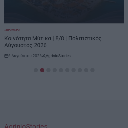
ΞΗΡΟΜΕΡΟ
POSTED
IN
Κοινότητα Μύτικα | 8/8 | Πολιτιστικός
Αύγουστος 2026
6 Αυγούστου 2026
AgrinioStories
Post
By:
Date
AgrinioStories