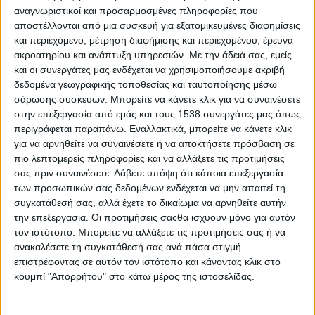
αυτό ανέφερε
«θα πρέπει να ανοίξουμε ακόμα
αναγνωριστικοί και προσαρμοσμένες πληροφορίες που
περισσότερο το βήμα μας, να εργαστούμε και να
αποστέλλονται από μια συσκευή για εξατομικευμένες διαφημίσεις
και περιεχόμενο, μέτρηση διαφήμισης και περιεχομένου, έρευνα
συνεργαστούμε, προκειμένου η Δυτική Ελλάδα της
ακροατηρίου και ανάπτυξη υπηρεσιών.
Με την άδειά σας, εμείς
επόμενης 5ετίας να γίνει μία, πραγματικά
και οι συνεργάτες μας ενδέχεται να χρησιμοποιήσουμε ακριβή
ευρωπαϊκή περιφέρεια και στον τομέα της
δεδομένα γεωγραφικής τοποθεσίας και ταυτοποίησης μέσω
σάρωσης συσκευών. Μπορείτε να κάνετε κλικ για να συναινέσετε
καινοτομικής επιχειρηματικότητας».
στην επεξεργασία από εμάς και τους 1538 συνεργάτες μας όπως
περιγράφεται παραπάνω. Εναλλακτικά, μπορείτε να κάνετε κλικ
Σε ό,τι αφορά το πλαίσιο αναθεώρησης της
για να αρνηθείτε να συναινέσετε ή να αποκτήσετε πρόσβαση σε
RIS3, πρόσθεσε ότι αξιολογώντας τις
πιο λεπτομερείς πληροφορίες και να αλλάξετε τις προτιμήσεις
διεθνείς τάσεις και συνυπολογίζοντας τις
σας πριν συναινέσετε.
Λάβετε υπόψη ότι κάποια επεξεργασία
προτεραιότητες της νέας Εθνικής RIS 2021-
των προσωπικών σας δεδομένων ενδέχεται να μην απαιτεί τη
συγκατάθεσή σας, αλλά έχετε το δικαίωμα να αρνηθείτε αυτήν
2027 η Περιφέρεια Δυτικής Ελλάδας
την επεξεργασία. Οι προτιμήσεις σαςθα ισχύουν μόνο για αυτόν
στρέφεται στην αύξηση της παραγωγής νέας
τον ιστότοπο. Μπορείτε να αλλάξετε τις προτιμήσεις σας ή να
γνώσης, τη διάχυση και την αποτελεσματική
ανακαλέσετε τη συγκατάθεσή σας ανά πάσα στιγμή
επιστρέφοντας σε αυτόν τον ιστότοπο και κάνοντας κλικ στο
αξιοποίησή της, την ενσωμάτωση καινοτόμων
κουμπί "Απορρήτου" στο κάτω μέρος της ιστοσελίδας.
μεθόδων παραγωγής και νέων τεχνολογιών.
Ο συνολικός προϋπολογισμός των έργων που θα