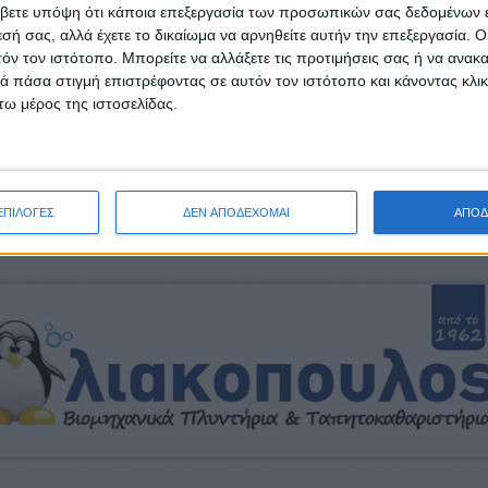
βετε υπόψη ότι κάποια επεξεργασία των προσωπικών σας δεδομένων ε
ίτλο «PLAY & CONNECT», η οποία θα πραγματοποιηθεί στ
εσή σας, αλλά έχετε το δικαίωμα να αρνηθείτε αυτήν την επεξεργασία. 
υ Μουσικού Σχολείου Αγρινίου, όπου οι μαθητές των 
τόν τον ιστότοπο. Μπορείτε να αλλάξετε τις προτιμήσεις σας ή να ανακα
 πάσα στιγμή επιστρέφοντας σε αυτόν τον ιστότοπο και κάνοντας κλι
αι τα όργανά τους, θα παρουσιάσουν ένα πρόγραμμα πο
ω μέρος της ιστοσελίδας.
 επιδιώκοντας μέσα από τη σκηνική τους σύμπραξη να κ
ξουν καλές πρακτικές στον τομέα της μουσικής εκπαίδ
ς πόλης.
ΕΠΙΛΟΓΕΣ
ΔΕΝ ΑΠΟΔΕΧΟΜΑΙ
ΑΠΟΔ