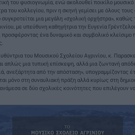
τική του φυσιογνωμία, ενώ ακολουθεί ποικίλο μουσικό
ρα του κολλεγίου, πριν η σκηνή γεμίσει με όλους τους
ο συγκροτείται μια μεγάλη «σχολική ορχήστρα», καθώς 
ινίου, με υπεύθυνη καθηγήτρια την Ευγενία Γρέντζελο
, προσφέροντας ένα δυναμικό και συμβολικό κλείσιμο 
ς.
ευθύντρια του Μουσικού Σχολείου Αγρινίου, κ. Παρασκ
αι απλώς μια τυπική επίσκεψη, αλλά μια ζωντανή απόδε
ιά, ανεξάρτητα από την απόσταση», υπογραμμίζοντας έτσ
ται μόνο στη συναυλιακή πράξη αλλά κυρίως στη δημιο
ανάμεσα σε δύο σχολικές κοινότητες που επιλέγουν ν