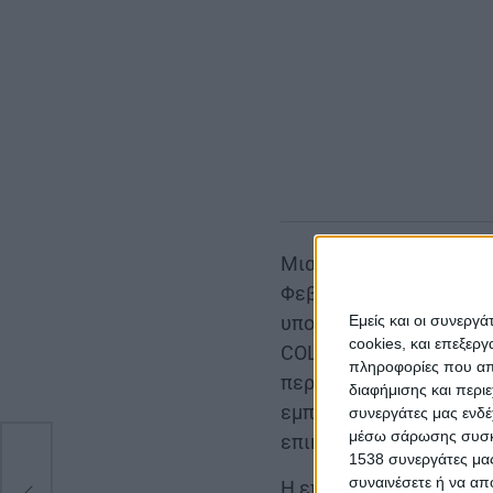
Μια ξεχωριστή καλλιτε
Φεβρουαρίου στο Αγρίνι
Εμείς και οι συνεργ
υποδεχθεί τους μαθητέ
cookies, και επεξε
COLLEGE από τα Σπάτα Α
πληροφορίες που απο
περιορίζεται σε μια α
διαφήμισης και περι
εμπειριών, ιδεών και ή
συνεργάτες μας ενδέ
μέσω σάρωσης συσκευ
επικοινωνούν, συνεργάζ
1538 συνεργάτες μας
συναινέσετε ή να απ
Η επίσκεψη αυτή, η οπο