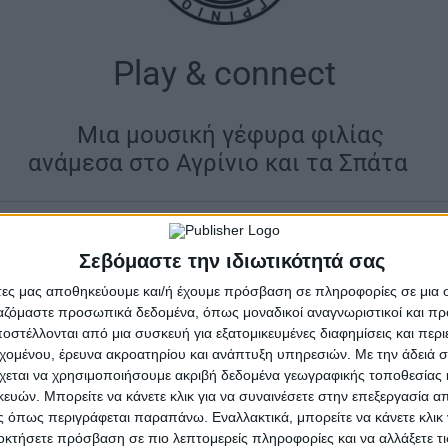
Play & connect
|
Μια μουσική γέφυρα φιλίας
ανάμεσα στο Αγρίνιο και τα Σπάτα
|
χνική σύμπραξη πρόκειται να πραγματοποιηθεί την Πα
Σεβόμαστε την ιδιωτικότητά σας
ο, όπου το Μουσικό Σχολείο της πόλης, ανοίγοντας τις
άτες μας αποθηκεύουμε και/ή έχουμε πρόσβαση σε πληροφορίες σε μια
ς και τους εκπαιδευτικούς του Αμερικανικού Κολλεγί
ργαζόμαστε προσωπικά δεδομένα, όπως μοναδικοί αναγνωριστικοί και 
ττικής, δημιουργεί την ευκαιρία για μια ουσιαστική σ
στέλλονται από μια συσκευή για εξατομικευμένες διαφημίσεις και περ
πλή εκπαιδευτική επίσκεψη αλλά μετατρέπεται σε μια 
εχομένου, έρευνα ακροατηρίου και ανάπτυξη υπηρεσιών.
Με την άδειά σα
χων, καθώς η μουσική λειτουργεί ως κοινή γλώσσα μέσα
χεται να χρησιμοποιήσουμε ακριβή δεδομένα γεωγραφικής τοποθεσίας 
ών. Μπορείτε να κάνετε κλικ για να συναινέσετε στην επεξεργασία απ
ονται και χτίζουν δεσμούς.
 όπως περιγράφεται παραπάνω. Εναλλακτικά, μπορείτε να κάνετε κλικ γ
οκτήσετε πρόσβαση σε πιο λεπτομερείς πληροφορίες και να αλλάξετε τι
ία αποκτά συμβολικό και παιδαγωγικό χαρακτήρα, δίνει