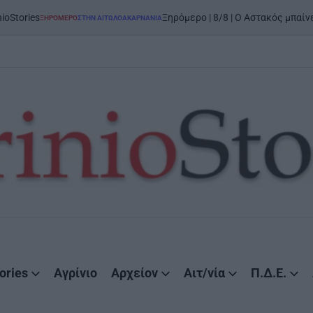
o
Ξηρόμερο | 8/8 | Ο Αστακός μπαίνει στον χορό
ΜΕΡΟ
ΣΤΗΝ ΑΙΤΩΛΟΑΚΑΡΝΑΝΊΑ
ED
ories
Αγρίνιο
Αρχείον
Αιτ/νία
Π.Δ.Ε.