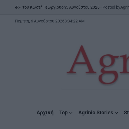
Skip
on
5 Αυγούστου 2026
Posted by
AgrinioStories
 του Κωστή Γεωργίου
ΞΗΡΟ
to
POST
IN
content
Πέμπτη, 6 Αυγούστου 2026
8
:
34
:
23
AM
AgrinioStories
Αρχική
Top
Agrinio Stories
St