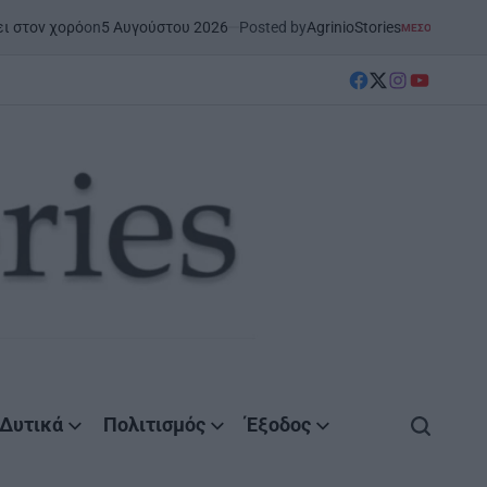
n
5 Αυγούστου 2026
Posted by
AgrinioStories
ΜΕΣΟΛΌΓΓΙ
ΣΤΗΝ ΑΙΤΩΛΟΑΚΑΡΝΑ
POSTED
IN
facebook
Twitter
instagram
YouTube
Δυτικά
Πολιτισμός
Έξοδος