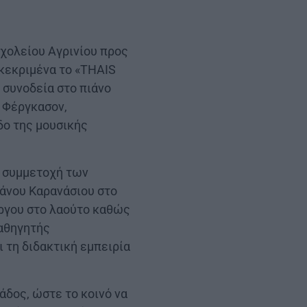
Σχολείου Αγρινίου προς
γκεκριμένα το «THAIS
η συνοδεία στο πιάνο
η Φέργκασον,
δο της μουσικής
η συμμετοχή των
Θάνου Καρανάσιου στο
ώργου στο λαούτο καθώς
καθηγητής
 τη διδακτική εμπειρία
άδος, ώστε το κοινό να