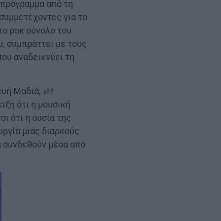
 πρόγραμμα από τη
 συμμετέχοντες για το
το ροκ σύνολο του
υ, συμπράττει με τους
που αναδεικνύει τη
ευή Μαδιά, «Η
ιξη ότι η μουσική
ι ότι η ουσία της
υργία μιας διαρκούς
α συνδεθούν μέσα από