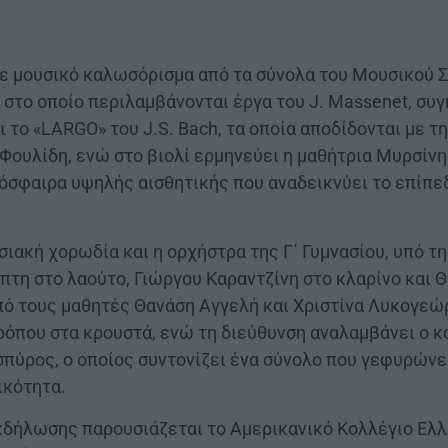
με μουσικό καλωσόρισμα από τα σύνολα του Μουσικού 
 στο οποίο περιλαμβάνονται έργα του J. Massenet, συ
ι το «LARGO» του J.S. Bach, τα οποία αποδίδονται με τ
 Φουλίδη, ενώ στο βιολί ερμηνεύει η μαθήτρια Μυρσίν
όσφαιρα υψηλής αισθητικής που αναδεικνύει το επίπε
σιακή χορωδία και η ορχήστρα της Γ΄ Γυμνασίου, υπό τ
τη στο λαούτο, Γιώργου Καραντζίνη στο κλαρίνο και 
από τους μαθητές Θανάση Αγγελή και Χριστίνα Λυκογε
ρόπου στα κρουστά, ενώ τη διεύθυνση αναλαμβάνει ο 
ύρος, ο οποίος συντονίζει ένα σύνολο που γεφυρώνει
ικότητα.
εκδήλωσης παρουσιάζεται το Αμερικανικό Κολλέγιο Ελλ