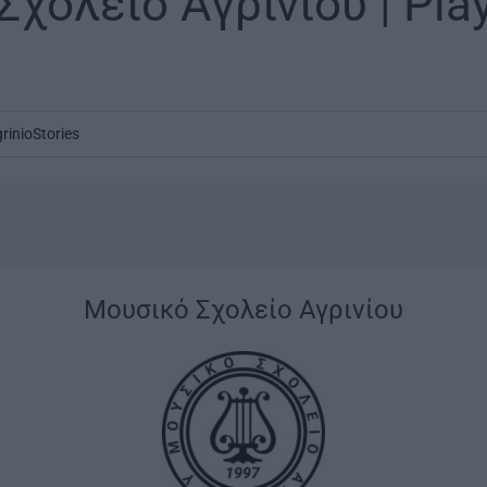
χολείο Αγρινίου | Pla
rinioStories
...
|
Μουσικό Σχολείο Αγρινίου
|