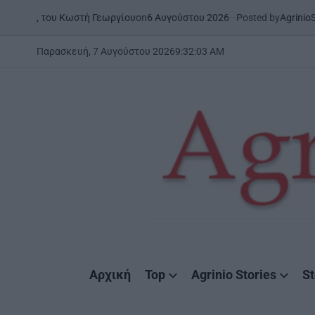
Skip
on
6 Αυγούστου 2026
Posted by
AgrinioStories
ου Κωστή Γεωργίου
ΉΠΕΙΡΟΣ
Σ
to
POSTED
IN
content
Παρασκευή, 7 Αυγούστου 2026
9
:
32
:
04
AM
AgrinioStories
Αρχική
Top
Agrinio Stories
St