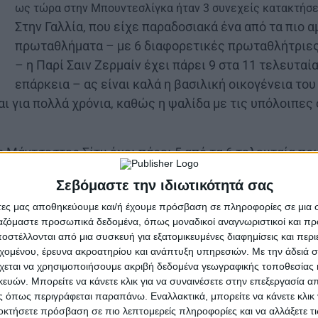
ως τώρα στην Μπουντεσλίγκα ήταν 3 συνεχείς κατακτήσε
Στην Γαλλία, που είχε παραδοσιακά ένα από τα πιο 
πρωταθλήματα – με 6 διαφορετικές πρωταθλήτριες 
– η Παρί Σαιν Ζερμαίν έχει πάρει 9 στα 11 τελευταία
επάρκεια – ας είναι καλά η βασιλική οικογένεια του
αι για πολλά χρόνια, καθώς η ψαλίδα με τις υπόλοιπες
η Μάντσεστερ Σίτυ έχει πάρει 5 από τα 6 τελευταία π
για το παραδοσιακά πολυκεντρικό αγγλικό ποδόσφαιρο.
Σεβόμαστε την ιδιωτικότητά σας
ν Αραβικών Εμιράτων βέβαια.
άτες μας αποθηκεύουμε και/ή έχουμε πρόσβαση σε πληροφορίες σε μια
υμπιακός έχει πάρει 21 από τα 26 τελευταία πρωταθλή
ργαζόμαστε προσωπικά δεδομένα, όπως μοναδικοί αναγνωριστικοί και 
στέλλονται από μια συσκευή για εξατομικευμένες διαφημίσεις και περ
 Τσάμπιονς Λιγκ το 1992, πρωταθλήτριες Ευρώπης έχ
εχομένου, έρευνα ακροατηρίου και ανάπτυξη υπηρεσιών.
Με την άδειά σα
χεται να χρησιμοποιήσουμε ακριβή δεδομένα γεωγραφικής τοποθεσίας 
οηγούμενα 31 χρόνια (1961-1992), αυτό είχε συμβεί μ
ών. Μπορείτε να κάνετε κλικ για να συναινέσετε στην επεξεργασία απ
 όπως περιγράφεται παραπάνω. Εναλλακτικά, μπορείτε να κάνετε κλικ γ
οκτήσετε πρόσβαση σε πιο λεπτομερείς πληροφορίες και να αλλάξετε τι