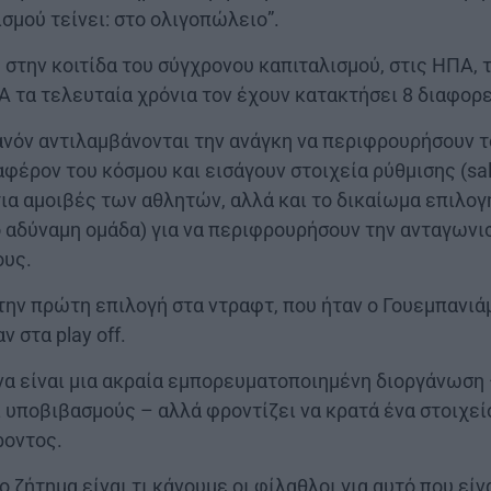
σμού τείνει: στο ολιγοπώλειο”.
, στην κοιτίδα του σύγχρονου καπιταλισμού, στις ΗΠΑ, 
 τα τελευταία χρόνια τον έχουν κατακτήσει 8 διαφορ
ανόν αντιλαμβάνονται την ανάγκη να περιφρουρήσουν τ
φέρον του κόσμου και εισάγουν στοιχεία ρύθμισης (sal
α αμοιβές των αθλητών, αλλά και το δικαίωμα επιλογ
ο αδύναμη ομάδα) για να περιφρουρήσουν την ανταγωνι
ους.
την πρώτη επιλογή στα ντραφτ, που ήταν ο Γουεμπανιάμα
 στα play off.
να είναι μια ακραία εμπορευματοποιημένη διοργάνωση 
 υποβιβασμούς – αλλά φροντίζει να κρατά ένα στοιχε
ροντος.
ο ζήτημα είναι τι κάνουμε οι φίλαθλοι για αυτό που εί