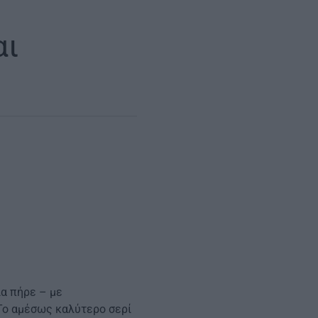
αι
ία πήρε – με
 Το αμέσως καλύτερο σερί