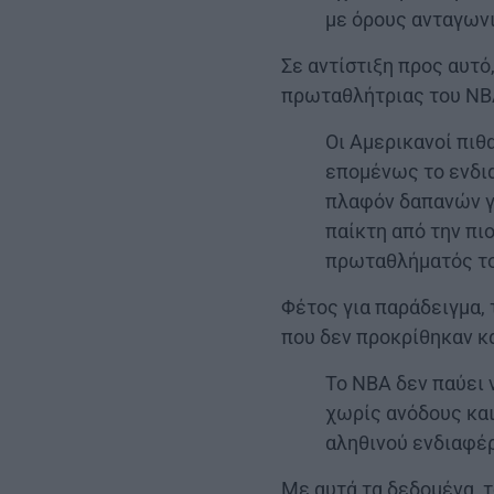
με όρους ανταγωνι
Σε αντίστιξη προς αυτό
πρωταθλήτριας του NBA
Οι Αμερικανοί πιθ
επομένως το ενδια
πλαφόν δαπανών γι
παίκτη από την πι
πρωταθλήματός τ
Φέτος για παράδειγμα, 
που δεν προκρίθηκαν καν
Το NBA δεν παύει 
χωρίς ανόδους και
αληθινού ενδιαφέ
Με αυτά τα δεδομένα, τ