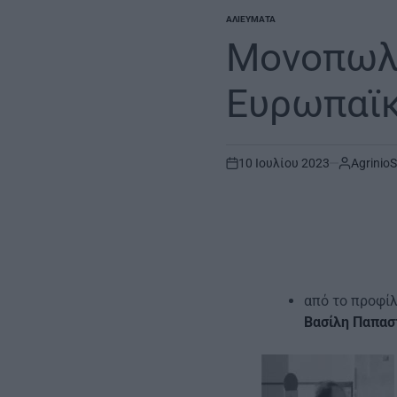
ΑΛΙΕΎΜΑΤΑ
POSTED
IN
Μονοπωλι
Ευρωπαϊ
10 Ιουλίου 2023
AgrinioS
on
από το προφίλ
Βασίλη Παπασ