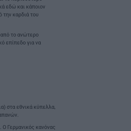
κά εδώ και κάποιον
ό την καρδιά του
ς από το ανώτερο
κό επίπεδο για να
ια) στα εθνικά κύπελλα,
δαπανών.
. Ο Γερμανικός κανόνας