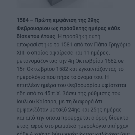
1584 – Πρώτη εμφάνιση της 29ης
Φεβρουαρίου ως πρόσθετης ημέρας κάθε
δίσεκτου έτους
. Η προσθήκη αυτή
αποφασίστηκε το 1581 από τον Πάπα Γρηγόριο
ΧΙΙΙ, ο οποίος αφαίρεσε και 11 ημέρες,
μετονομάζοντας την 4η Οκτωβρίου 1582 σε
15η Οκτωβρίου 1582 και εγκαινιάζοντας το
ημερολόγιο που πήρε το όνομά του. Η
επιπλέον ημέρα του Φεβρουαρίου υφίσταται
ήδη από το 45 π.Χ. βάσει της ρύθμισης του
Ιουλίου Καίσαρα, με τη διαφορά ότι
εμφανιζόταν μεταξύ 24ης και 25ης ημέρας
και από την οποία προέρχεται ο όρος δίσεκτο
έτος, αφού στο ρωμαϊκό ημερολόγιο υπήρχαν
κάθε 4 χρόνια δύο φορές έκτες καλένδες (δις