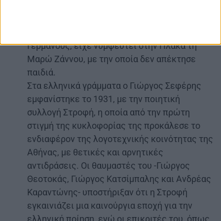
1962, οπότε και συνταξιοδοτήθηκε. Στις 10
Απριλίου του 1941, μία ημέρα μετά την
κατάληψη της Θεσσαλονίκης από τους
Γερμανούς, είχε νυμφευτεί στην Πλάκα τη
Μαρώ Ζάννου, με την οποία δεν απέκτησε
παιδιά.
Στα ελληνικά γράμματα ο Γιώργος Σεφέρης
εμφανίστηκε το 1931, με την ποιητική
συλλογή Στροφή, η οποία από την πρώτη
στιγμή της κυκλοφορίας της προκάλεσε το
ενδιαφέρον της λογοτεχνικής κοινότητας της
Αθήνας, με θετικές και αρνητικές
αντιδράσεις. Οι θαυμαστές του -Γιώργος
Θεοτοκάς, Γιώργος Κατσίμπαλης και Ανδρέας
Καραντώνης- υποστήριξαν ότι η Στροφή
εγκαινιάζει μια καινούργια εποχή για την
ελληνική ποίηση, ενώ οι επικριτές του, όπως