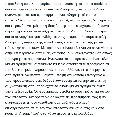
Φεβρουαρίου. Τα επόμενα δίσεκτα έτη είναι:
πρόσβαση σε πληροφορίες σε μια συσκευή, όπως τα cookies,
2024, 2028, 2032, 2036, 2040, 2044, 2048,
και επεξεργαζόμαστε προσωπικά δεδομένα, όπως μοναδικοί
αναγνωριστικοί και προσαρμοσμένες πληροφορίες που
2052, 2056, 2060, 2064, 2068, 2072, 2076,
αποστέλλονται από μια συσκευή για εξατομικευμένες διαφημίσεις
2080, 2084, 2088, 2092, 2096, 2104 κλπ . Το
και περιεχόμενο, μέτρηση διαφήμισης και περιεχομένου, έρευνα
2000 ήταν δίσεκτο λόγω του ελέγχου 2. Αν
ακροατηρίου και ανάπτυξη υπηρεσιών.
Με την άδειά σας, εμείς
ίσχυε μόνο η διαίρεση με το 4 και ο έλεγχος 1
και οι συνεργάτες μας ενδέχεται να χρησιμοποιήσουμε ακριβή
δεδομένα γεωγραφικής τοποθεσίας και ταυτοποίησης μέσω
το 2000 δε θα ήταν δίσεκτο όπως δεν είναι
σάρωσης συσκευών. Μπορείτε να κάνετε κλικ για να συναινέσετε
π.χ. το 2100, 2200, 2300.
στην επεξεργασία από εμάς και τους 1538 συνεργάτες μας όπως
Οι διορθώσεις στο ημερολόγιο επιβάλλονται
περιγράφεται παραπάνω. Εναλλακτικά, μπορείτε να κάνετε κλικ
για να αρνηθείτε να συναινέσετε ή να αποκτήσετε πρόσβαση σε
από το γεγονός ότι η περιφορά της γης γύρω
πιο λεπτομερείς πληροφορίες και να αλλάξετε τις προτιμήσεις
από τον ήλιο διαρκεί 365,242199 μέρες. Η
σας πριν συναινέσετε.
Λάβετε υπόψη ότι κάποια επεξεργασία
κύρια διόρθωση (προσθήκη μιας μέρας κάθε 4
των προσωπικών σας δεδομένων ενδέχεται να μην απαιτεί τη
χρόνια) θα ήταν απόλυτα σωστή αν η
συγκατάθεσή σας, αλλά έχετε το δικαίωμα να αρνηθείτε αυτήν
την επεξεργασία. Οι προτιμήσεις σαςθα ισχύουν μόνο για αυτόν
περιφορά διαρκούσε 365.25 μέρες, δηλαδή
τον ιστότοπο. Μπορείτε να αλλάξετε τις προτιμήσεις σας ή να
περίπου 365 μέρες και 1/4 της μέρας. Όμως
ανακαλέσετε τη συγκατάθεσή σας ανά πάσα στιγμή
δε διαρκεί ακριβώς τόσο! Η διαφορά, που
επιστρέφοντας σε αυτόν τον ιστότοπο και κάνοντας κλικ στο
κουμπί "Απορρήτου" στο κάτω μέρος της ιστοσελίδας.
είναι 11 λεπτά και 14 δευτερόλεπτα κατ΄