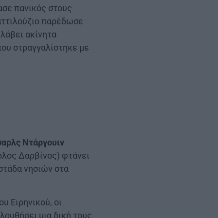
ασε πανικός στους
καττιλούζιο παρέδωσε
 λάβει ακίνητα
που στραγγαλίστηκε με
σαρλς Ντάργουιν
ολος Δαρβίνος) φτάνει
υστάδα νησιών στα
υ Ειρηνικού, οι
λουθήσει μια δική τους