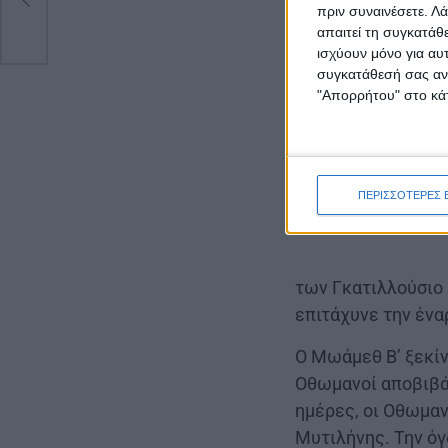
πριν συναινέσετε.
Λά
απαιτεί τη συγκατάθ
ισχύουν μόνο για αυ
συγκατάθεσή σας ανά
"Απορρήτου" στο κάτ
ΠΕΡΙΣΣΟΤΕΡΕΣ 
των Γκατιλλούσιο 
επιτάχυνε την έν
Ο Μωάμεθ Β’ ξεκίν
Οθωμανοί αποβιβάσ
ημέρες, οι Οθωμαν
Μυτιλήνης. Την όγ