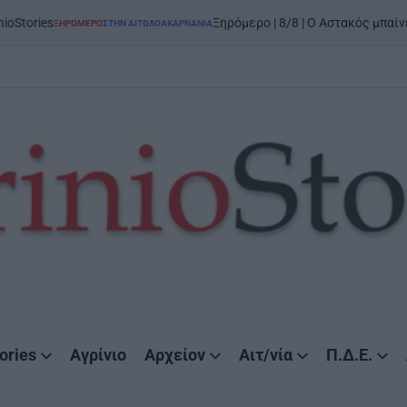
Ξηρόμερο | 8/8 | Ο Αστακός μπαίνει στον χορ
ΡΟΜΕΡΟ
ΣΤΗΝ ΑΙΤΩΛΟΑΚΑΡΝΑΝΊΑ
STED
ories
Αγρίνιο
Αρχείον
Αιτ/νία
Π.Δ.Ε.