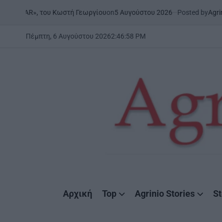
Skip
on
5 Αυγούστου 2026
Posted by
AgrinioStories
», του Κωστή Γεωργίου
ΞΗ
to
PO
IN
content
Πέμπτη, 6 Αυγούστου 2026
2
:
46
:
59
PM
AgrinioStories
Αρχική
Top
Agrinio Stories
St