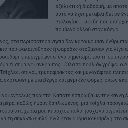
εξελικτική διαδρομή, με αποτ
αυτό να έχει μεταβληθεί σε έ
βιολογίας. Τα είδη που υπήρχα
πουθενά αλλού στον κόσμο.
νος, στα περισσότερα νησιά δεν κατοικούσαν άνθρωποι
εις που φαλαινοθήρες ή ψαράδες στάθμευαν για λίγο 
υσιοδίφης περιγράφει σ’ ένα σημείωμά του τη συμπερ
κόμα τι σημαίνει άνθρωπος. «Όλα τα πουλιά» γράφει ο Δ
 Τσίχλες, σπίνοι, τρυποφράκτες και μυγοχάφτες πλησι
τα σκοτώσει με μια βέργα και μερικές φορές, όπως έκ
ίναι εντελώς περιττό. Κάποτε έσπρωξα με την κάννη έ
α μέρα, καθώς ήμουν ξαπλωμένος, μια τσίχλα προσγει
ούσα στα χέρια μου κι άρχισε πολύ ήσυχα να σιγοπίνει
 να τη σηκώσω ψηλά, ενώ ήταν ακόμα καθισμένη στο σ