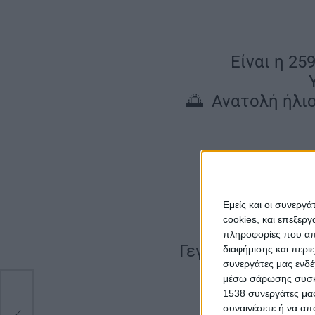
Είναι η 25
🌅 Ανατολή ήλιο
Χρόνια
Λουντμίλα Μελ
Εμείς και οι συνεργ
cookies, και επεξε
πληροφορίες που απο
Γεγονότα
διαφήμισης και περι
συνεργάτες μας ενδέ
μέσω σάρωσης συσκευ
1538 συνεργάτες μας
συναινέσετε ή να απ