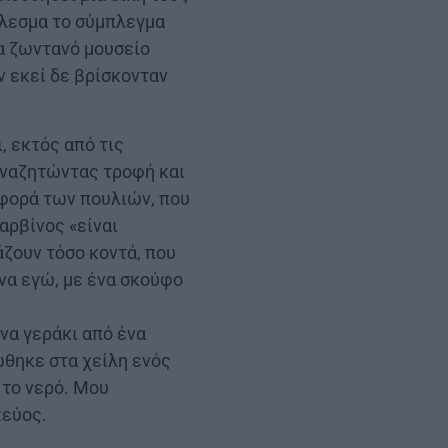
έλεσμα το σύμπλεγμα
να ζωντανό μουσείο
ν εκεί δε βρίσκονταν
, εκτός από τις
αναζητώντας τροφή και
ιφορά των πουλιών, που
αρβίνος «είναι
άζουν τόσο κοντά, που
ανα εγώ, με ένα σκούφο
να γεράκι από ένα
ώθηκε στα χείλη ενός
 το νερό. Μου
κεύος.