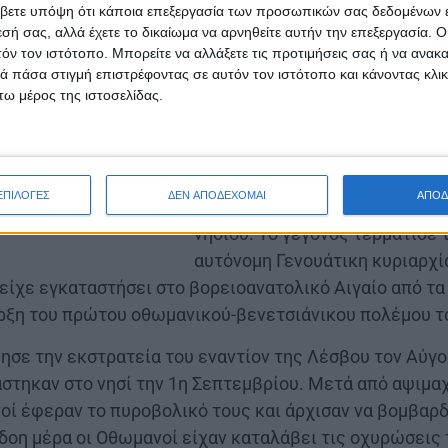
1462 – Ο γενουάτης Νικόλαος 
βετε υπόψη ότι κάποια επεξεργασία των προσωπικών σας δεδομένων ε
υπό όρους το κάστρο της Μυτι
εσή σας, αλλά έχετε το δικαίωμα να αρνηθείτε αυτήν την επεξεργασία. 
τόν τον ιστότοπο. Μπορείτε να αλλάξετε τις προτιμήσεις σας ή να ανακα
Μεχμέτ Β’.
Η άλωση της Λέσβ
 πάσα στιγμή επιστρέφοντας σε αυτόν τον ιστότοπο και κάνοντας κλι
Τούρκους πραγματοποιήθηκε τ
ω μέρος της ιστοσελίδας.
Η οθωμανική αυτοκρατορία, υπ
σουλτάνο Μωάμεθ Β, πολιόρκη
πρωτεύουσα του νησιού, Μυτιλ
ΕΠΙΛΟΓΕΣ
ΔΕΝ ΑΠΟΔΕΧΟΜΑΙ
ΑΠΟΔ
παράδοσή της, παραδόθηκαν κα
νησιού. Το γεγονός τερμάτισε τ
αυτόνομη Γενουάτικη κυριαρχί
είχε εγκαταστήσει στο βορειοανατολικό Αιγαίο από τα
αρξη του πρώτου οθωμανικού-βενετσιάνικου πολέμου τ
ησε την εκστρατεία του εναντίον της Λέσβου τον Αύγου
τηκαν στο νησί την 1η Σεπτεμβρίου. Μετά από αψιμαχ
οί έφεραν το πυροβολικό τους και άρχισαν να βομβαρδ
δοη μέρα οι Οθωμανοί είχαν καταλάβει τις οχυρώσεις τ