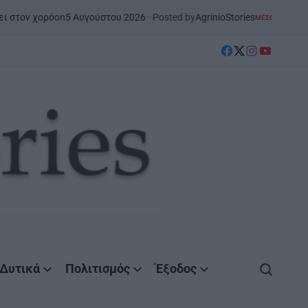
on
5 Αυγούστου 2026
Posted by
AgrinioStories
ό
ΜΕΣΟΛΌΓΓΙ
ΣΤΗΝ ΑΙΤΩΛΟΑΚΑΡΝ
POSTED
IN
facebook
Twitter
instagram
YouTube
Δυτικά
Πολιτισμός
Έξοδος