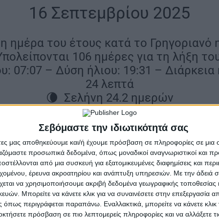
|
16 Σεπτεμβρίου 2025
|
9η ημέρα του έτους κατά το Γρηγοριανό
Υπολείπονται 106 ημέρες για τη λήξη του
υ: 07:07 – Δύση ήλιου: 19:31 – Διάρκεια
24 λεπτά
🌘 Σελήνη 24.2 ημερών
 πολλά στους: Εύφημο, Ευφημία, Εύφημη
Σεβόμαστε την ιδιωτικότητά σας
ιτίνο, Μελιτινή, Μελιτίνα, Μελίτη, Μελ
άτες μας αποθηκεύουμε και/ή έχουμε πρόσβαση σε πληροφορίες σε μια
ργαζόμαστε προσωπικά δεδομένα, όπως μοναδικοί αναγνωριστικοί και 
στέλλονται από μια συσκευή για εξατομικευμένες διαφημίσεις και περ
εχομένου, έρευνα ακροατηρίου και ανάπτυξη υπηρεσιών.
Με την άδειά σα
χεται να χρησιμοποιήσουμε ακριβή δεδομένα γεωγραφικής τοποθεσίας 
ών. Μπορείτε να κάνετε κλικ για να συναινέσετε στην επεξεργασία απ
 όπως περιγράφεται παραπάνω. Εναλλακτικά, μπορείτε να κάνετε κλικ γ
οκτήσετε πρόσβαση σε πιο λεπτομερείς πληροφορίες και να αλλάξετε τι