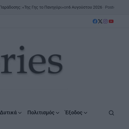
on
6 Αυγούστου 2026
Posted by
AgrinioStories
ης Γης το Πανηγύρι»
ΞΗΡΟΜ
POSTE
IN
facebook
Twitter
instagram
YouTube
Δυτικά
Πολιτισμός
Έξοδος