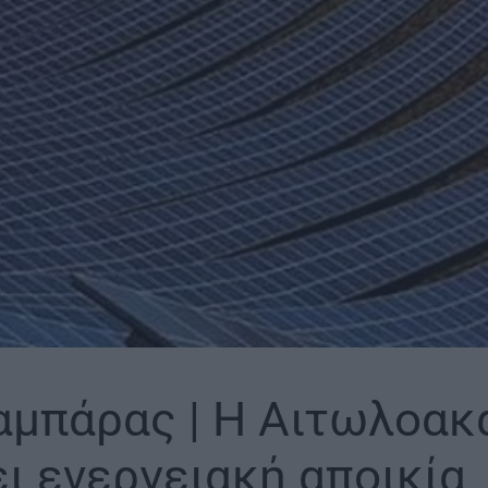
αμπάρας | Η Αιτωλοακ
ει ενεργειακή αποικία