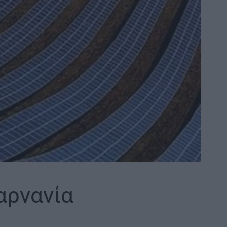
αρνανία