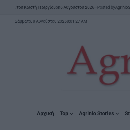
Skip
on
6 Αυγούστου 2026
Posted by
AgrinioStories
Κωστή Γεωργίου
ΉΠΕΙΡΟΣ
ΣΤΗ
to
POSTED
IN
content
Σάββατο, 8 Αυγούστου 2026
8
:
01
:
29
AM
AgrinioStories
Αρχική
Top
Agrinio Stories
St