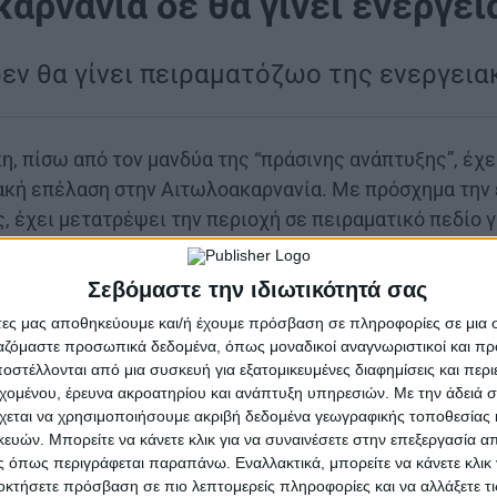
αρνανία δε θα γίνει ενεργει
εν θα γίνει πειραματόζωο της ενεργει
, πίσω από τον μανδύα της “πράσινης ανάπτυξης”, έχε
κή επέλαση στην Αιτωλοακαρνανία. Με πρόσχημα την 
 έχει μετατρέψει την περιοχή σε πειραματικό πεδίο γ
ντλησιοταμιευτικών έργων, χωρίς κανόνες, χωρίς δεδ
ν ή στους ανθρώπους του τόπου. Η λίμνη Τριχωνίδα, η
Σεβόμαστε την ιδιωτικότητά σας
νη της χώρας – υπό καθεστώς προστασίας – βρίσκεται
άτες μας αποθηκεύουμε και/ή έχουμε πρόσβαση σε πληροφορίες σε μια
ησιοταμίευσης που απειλεί να αλλοιώσει οριστικά τη λ
ργαζόμαστε προσωπικά δεδομένα, όπως μοναδικοί αναγνωριστικοί και 
στέλλονται από μια συσκευή για εξατομικευμένες διαφημίσεις και περ
εχομένου, έρευνα ακροατηρίου και ανάπτυξη υπηρεσιών.
Με την άδειά σα
να με τον χάρτη της ΡΑΑΕΥ, έχουν εκδοθεί πάνω από 30
χεται να χρησιμοποιήσουμε ακριβή δεδομένα γεωγραφικής τοποθεσίας 
ών. Μπορείτε να κάνετε κλικ για να συναινέσετε στην επεξεργασία απ
γα σε λίμνες της Αιτωλοακαρνανίας και των όμορων π
 όπως περιγράφεται παραπάνω. Εναλλακτικά, μπορείτε να κάνετε κλικ γ
οκτήσετε πρόσβαση σε πιο λεπτομερείς πληροφορίες και να αλλάξετε τι
τά τα σχέδια, η Αιτωλοακαρνανία κινδυνεύει να μετατ