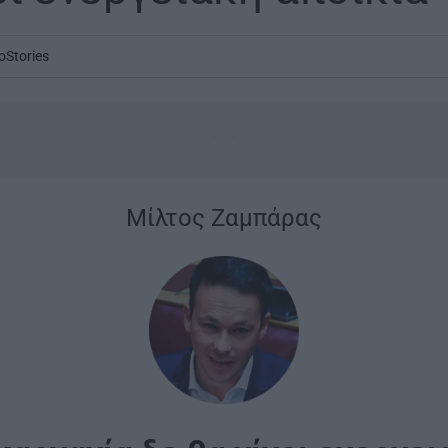
oStories
...
|
Μίλτος Ζαμπάρας
|