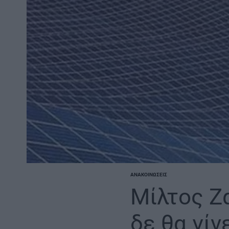
ΑΝΑΚΟΙΝΏΣΕΙΣ
POSTED
IN
Μίλτος Ζ
δε θα γίν