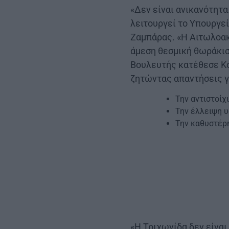
«Δεν είναι ανικανότητα
λειτουργεί το Υπουργε
Ζαμπάρας. «Η Αιτωλοακ
άμεση θεσμική θωράκιση
Βουλευτής κατέθεσε Κο
ζητώντας απαντήσεις γ
Την αντιστοίχ
Την έλλειψη 
Την καθυστέρη
«Η Τριχωνίδα δεν είναι