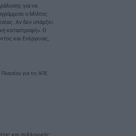
αράλυσης για να
ογράμμισε ο Μίλτος
σίας. Αν δεν υπάρξει
ική καταστροφή». Ο
τος και Ενέργειας,
Πλαισίου για τις ΑΠΕ.
πίας και συλλογικής