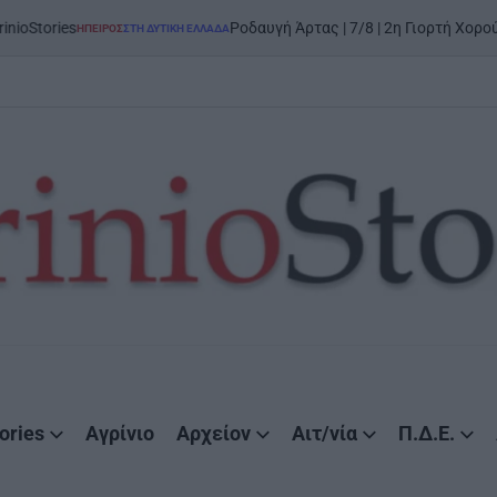
Ροδαυγή Άρτας | 7/8 | 2η Γιορτή Χορού και Παράδοση
ΟΣ
ΣΤΗ ΔΥΤΙΚΉ ΕΛΛΆΔΑ
D
ories
Αγρίνιο
Αρχείον
Αιτ/νία
Π.Δ.Ε.