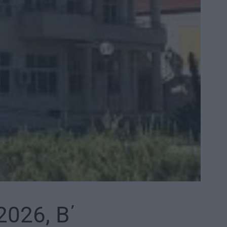
026, Β΄