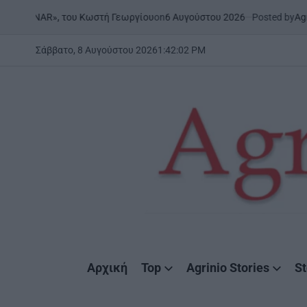
Skip
on
6 Αυγούστου 2026
Posted by
AgrinioStories
 του Κωστή Γεωργίου
ΉΠΕΙΡ
to
POSTE
IN
content
Σάββατο, 8 Αυγούστου 2026
1
:
42
:
03
PM
AgrinioStories
Αρχική
Top
Agrinio Stories
St