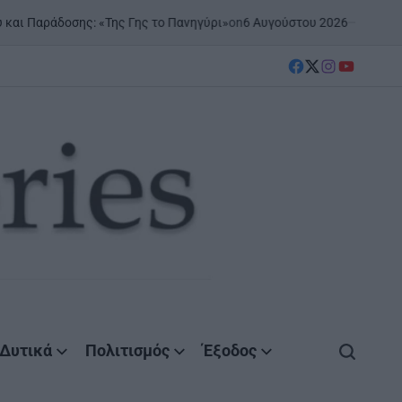
on
6 Αυγούστου 2026
Posted by
AgrinioStories
ς: «Της Γης το Πανηγύρι»
facebook
Twitter
instagram
YouTube
Δυτικά
Πολιτισμός
Έξοδος