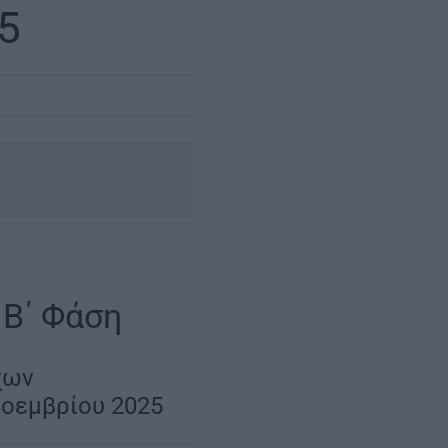
5
Β΄ Φάση
χων
Νοεμβρίου 2025
|