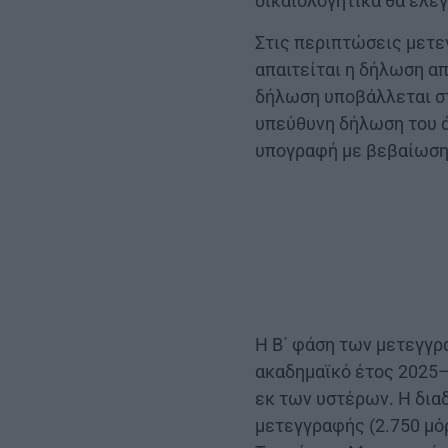
δικαιολογητικά θα ελε
Στις περιπτώσεις μετ
απαιτείται η δήλωση α
δήλωση υποβάλλεται στ
υπεύθυνη δήλωση του ά
υπογραφή με βεβαίωση
Η Β΄ φάση των μετεγγρ
ακαδημαϊκό έτος 2025–
εκ των υστέρων. Η διαδ
μετεγγραφής (2.750 μό