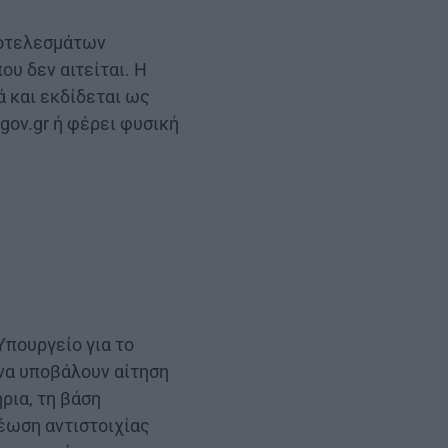
ποτελεσμάτων
υ δεν αιτείται. Η
 και εκδίδεται ως
ov.gr ή φέρει φυσική
Υπουργείο για το
να υποβάλουν αίτηση
ήρια, τη βάση
έωση αντιστοιχίας