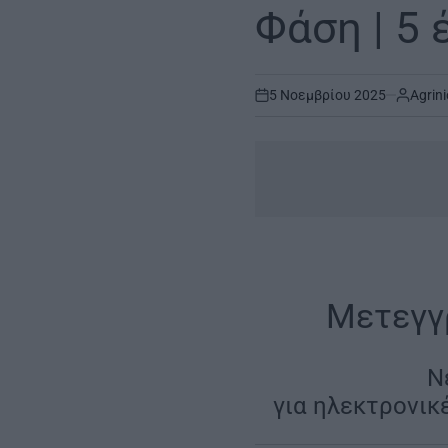
Φάση | 5
5 Νοεμβρίου 2025
Agrini
on
Μετεγγ
|
Νέ
για ηλεκτρονικ