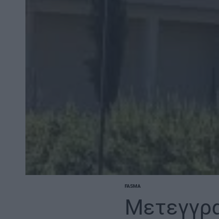
FASMA
POSTED
IN
Μετεγγρα