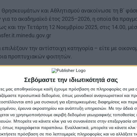
, Θρησκευμάτων και Αθλητισμού ανακοίνωσε τη Β΄ φά
για το ακαδημαϊκό έτος 2025–2026, η οποία θα πραγμ
ς και την Τετάρτη 12 Νοεμβρίου 2025, στις 14.00, μέ
sfer.it.minedu.gov.gr
 επιλέξουν την αντίστοιχη κατηγορία – είτε με οικονο
λφια προπτυχιακών φοιτητών.
Σεβόμαστε την ιδιωτικότητά σας
άτες μας αποθηκεύουμε και/ή έχουμε πρόσβαση σε πληροφορίες σε μια
νεται σε όσους δεν υπέβαλαν αίτηση στην α΄ φάση (24
ργαζόμαστε προσωπικά δεδομένα, όπως μοναδικοί αναγνωριστικοί και 
στέλλονται από μια συσκευή για εξατομικευμένες διαφημίσεις και περ
ηγορίες. Συγκεκριμένα, δικαίωμα αίτησης έχουν:
εχομένου, έρευνα ακροατηρίου και ανάπτυξη υπηρεσιών.
Με την άδειά σα
χεται να χρησιμοποιήσουμε ακριβή δεδομένα γεωγραφικής τοποθεσίας 
υ εισήχθησαν στα ΑΕΙ μετά τις επαναληπτικές πανελλαδ
ών. Μπορείτε να κάνετε κλικ για να συναινέσετε στην επεξεργασία απ
·
 όπως περιγράφεται παραπάνω. Εναλλακτικά, μπορείτε να κάνετε κλικ γ
πριακής καταγωγής που εισήχθησαν καθ’ υπέρβαση του
οκτήσετε πρόσβαση σε πιο λεπτομερείς πληροφορίες και να αλλάξετε τι