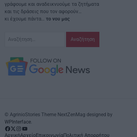
γράφουμε και αναδεικνυούμε τα ζητήματα
και τις δράσεις που τον αφορούν…
κι έχουμε πάντα…
το νου μας
Αναζήτηση
για:
© AgrinioStories Theme NextZenMag designed by
WPInterface
.
facebook
Twitter
instagram
YouTube
Αρχική
Αρχείο
Επικοινωνία
Πολιτική Απορρήτου