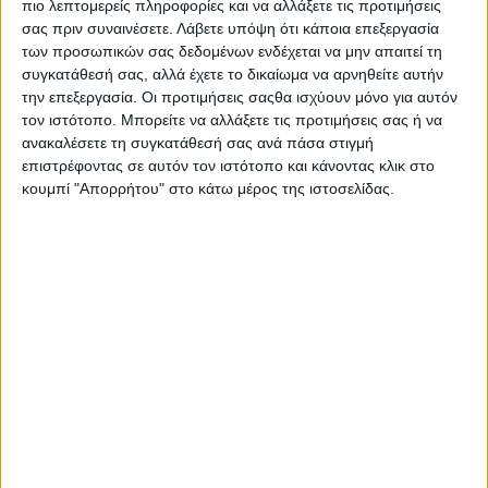
πιο λεπτομερείς πληροφορίες και να αλλάξετε τις προτιμήσεις
σας πριν συναινέσετε.
Λάβετε υπόψη ότι κάποια επεξεργασία
των προσωπικών σας δεδομένων ενδέχεται να μην απαιτεί τη
συγκατάθεσή σας, αλλά έχετε το δικαίωμα να αρνηθείτε αυτήν
την επεξεργασία. Οι προτιμήσεις σαςθα ισχύουν μόνο για αυτόν
τον ιστότοπο. Μπορείτε να αλλάξετε τις προτιμήσεις σας ή να
ανακαλέσετε τη συγκατάθεσή σας ανά πάσα στιγμή
επιστρέφοντας σε αυτόν τον ιστότοπο και κάνοντας κλικ στο
κουμπί "Απορρήτου" στο κάτω μέρος της ιστοσελίδας.
Η νέα διασκευή των Νεφέλης Μαϊστράλη και Θέμη
Μουμουλίδη μετατρέπει το έργο σε ένα ξέφρενο
σκηνικό καρναβάλι. Δέκα ηθοποιοί και ερμηνευτές
δημιουργούν έναν κόσμο μεταμορφώσεων, όπου η
σάτιρα συνομιλεί με τη σύγχρονη ποίηση και τον
στοχασμό, ενώ ένας κομπέρ, άλλοτε ποιητής και
άλλοτε Διόνυσος, καθοδηγεί το κοινό σε αυτή τη
διαδρομή ελευθερίας, ανατροπής και
αυτοσαρκασμού.
Η μουσική του Θοδωρή Οικονόμου αποτελεί τον