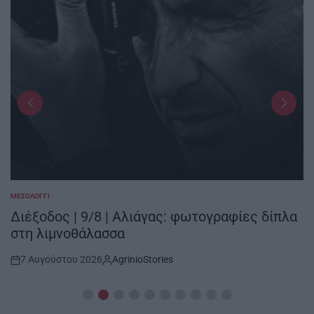
ΜΕΣΟΛΌΓΓΙ
POSTED
IN
Διέξοδος | 9/8 | Αλιάγας: φωτογραφίες δίπλα
στη λιμνοθάλασσα
7 Αυγούστου 2026
AgrinioStories
Post
By:
Date