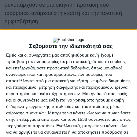
συνυπάρχουν σε μια σκηνική πρόταση που
ισορροπεί ανάμεσα στη γιορτή και την πολιτική
αμφισβήτηση.
Οι «Εκκλησιάζουσες» παραμένουν ένα από τα πιο
τολμηρά έργα του αρχαίου δράματος. Οι γυναίκες
Σεβόμαστε την ιδιωτικότητά σας
οργανώνονται, διεκδικούν την εξουσία και
Εμείς και οι συνεργάτες μας αποθηκεύουμε και/ή έχουμε
προτείνουν ένα διαφορετικό μοντέλο κοινωνικής
πρόσβαση σε πληροφορίες σε μια συσκευή, όπως τα cookies,
οργάνωσης. Πίσω από το γέλιο, όμως, κρύβεται
και επεξεργαζόμαστε προσωπικά δεδομένα, όπως μοναδικοί
αναγνωριστικοί και προσαρμοσμένες πληροφορίες που
μια βαθιά πολιτική αγωνία. Η παράσταση
αποστέλλονται από μια συσκευή για εξατομικευμένες διαφημίσεις
αναδεικνύει ακριβώς αυτή τη διάσταση: την
και περιεχόμενο, μέτρηση διαφήμισης και περιεχομένου, έρευνα
αναζήτηση διεξόδου σε μια κοινωνία που συναντά
ακροατηρίου και ανάπτυξη υπηρεσιών.
Με την άδειά σας, εμείς
συνεχώς τα όριά της και αναγκάζεται να
και οι συνεργάτες μας ενδέχεται να χρησιμοποιήσουμε ακριβή
δεδομένα γεωγραφικής τοποθεσίας και ταυτοποίησης μέσω
φαντάζεται ακόμη και ουτοπικές λύσεις για να
σάρωσης συσκευών. Μπορείτε να κάνετε κλικ για να συναινέσετε
ξαναβρεί την αίσθηση ενός κοινού μέλλοντος.
στην επεξεργασία από εμάς και τους 1538 συνεργάτες μας όπως
περιγράφεται παραπάνω. Εναλλακτικά, μπορείτε να κάνετε κλικ
για να αρνηθείτε να συναινέσετε ή να αποκτήσετε πρόσβαση σε