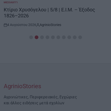
ΜΕΣΟΛΌΓΓΙ
POSTED
IN
Κτίριο Χρυσόγελου | 5/8 | Ε.Ι.Μ. – Έξοδος
1826–2026
4 Αυγούστου 2026
AgrinioStories
Post
By:
Date
AgrinioStories
Αγρινιώτικες, Περιφερειακές, Εγχώριες
και άλλες ειδήσεις μετά σχολίων