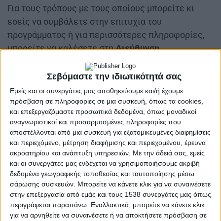
Για τους τρόπους με τους οποίους μπορείτε κι
εσείς να συμβάλετε στην επιτυχία του
προγράμματος ή για περισσότερες πληροφορίες,
μπορείτε να καλέσετε στη
Διεύθυνση
Καθαριότητας, Περιβάλλοντος & Πρασίνου
, στον
τηλεφωνικό αριθμό:
26310-23264
.
Σεβόμαστε την ιδιωτικότητά σας
Εμείς και οι συνεργάτες μας αποθηκεύουμε και/ή έχουμε
Καφέ κάδους βιοαποβλήτων θα βρείτε:
πρόσβαση σε πληροφορίες σε μια συσκευή, όπως τα cookies,
και επεξεργαζόμαστε προσωπικά δεδομένα, όπως μοναδικοί
αναγνωριστικοί και προσαρμοσμένες πληροφορίες που
αποστέλλονται από μια συσκευή για εξατομικευμένες διαφημίσεις
και περιεχόμενο, μέτρηση διαφήμισης και περιεχομένου, έρευνα
ακροατηρίου και ανάπτυξη υπηρεσιών.
Με την άδειά σας, εμείς
και οι συνεργάτες μας ενδέχεται να χρησιμοποιήσουμε ακριβή
δεδομένα γεωγραφικής τοποθεσίας και ταυτοποίησης μέσω
σάρωσης συσκευών. Μπορείτε να κάνετε κλικ για να συναινέσετε
Μεσολόγγι
στην επεξεργασία από εμάς και τους 1538 συνεργάτες μας όπως
περιγράφεται παραπάνω. Εναλλακτικά, μπορείτε να κάνετε κλικ
Διαγώνια απέναντι από τοΠαλιό Νοσοκομείο
για να αρνηθείτε να συναινέσετε ή να αποκτήσετε πρόσβαση σε