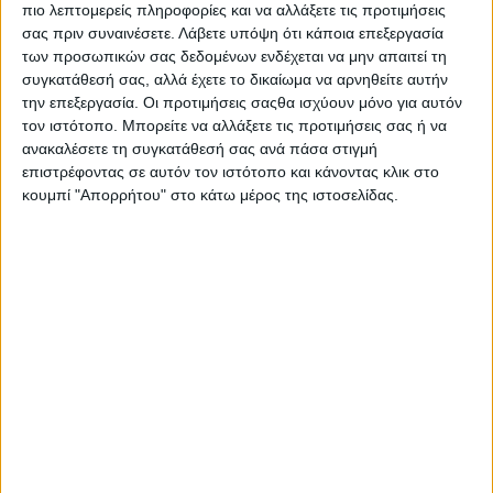
Πάρκινγκ έναντι Ζαχαροπλαστείου ΛΥΡΟΣ
πιο λεπτομερείς πληροφορίες και να αλλάξετε τις προτιμήσεις
Βάλβειος
σας πριν συναινέσετε.
Λάβετε υπόψη ότι κάποια επεξεργασία
Πλατεία – Ραδιομέγαρο
των προσωπικών σας δεδομένων ενδέχεται να μην απαιτεί τη
συγκατάθεσή σας, αλλά έχετε το δικαίωμα να αρνηθείτε αυτήν
Λιμάνι Άγιος Νεκτάριος
την επεξεργασία. Οι προτιμήσεις σαςθα ισχύουν μόνο για αυτόν
Πάρκινγκ δίπλα στο Plaza
τον ιστότοπο. Μπορείτε να αλλάξετε τις προτιμήσεις σας ή να
Παραλιακός δρόμος λιμανιού απέναντι από
ανακαλέσετε τη συγκατάθεσή σας ανά πάσα στιγμή
AlVento
επιστρέφοντας σε αυτόν τον ιστότοπο και κάνοντας κλικ στο
Παραλιακός δρόμος λιμανιού και
κουμπί "Απορρήτου" στο κάτω μέρος της ιστοσελίδας.
διασταύρωση με οδό Κύπρου
Αντλιοστάσιο – Πλατεία Μάγερ
Περιφέρεια
Στρατόπεδο
Super Market Σκλαβενίτης