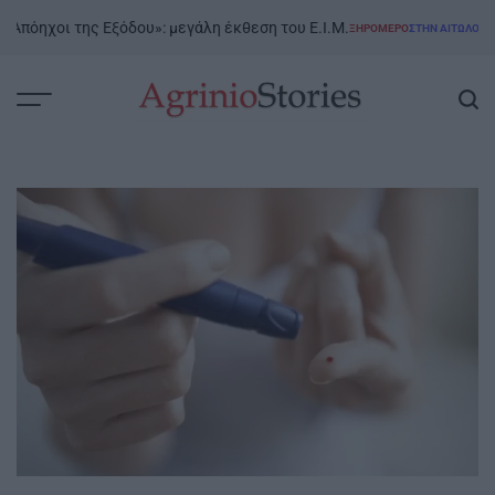
Skip
ηχοι της Εξόδου»: μεγάλη έκθεση του Ε.Ι.Μ.
ΞΗΡΟΜΕΡΟ
ΣΤΗΝ ΑΙΤΩΛΟΑΚΑΡΝΑΝΊ
to
POSTED
IN
content
AgrinioStories