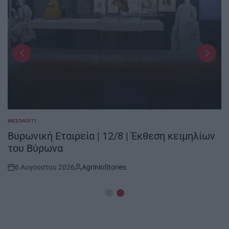
ΜΕΣΟΛΌΓΓΙ
POSTED
IN
Βυρωνική Εταιρεία | 12/8 | Έκθεση κειμηλίων
του Βύρωνα
6 Αυγούστου 2026
AgrinioStories
Post
By:
Date