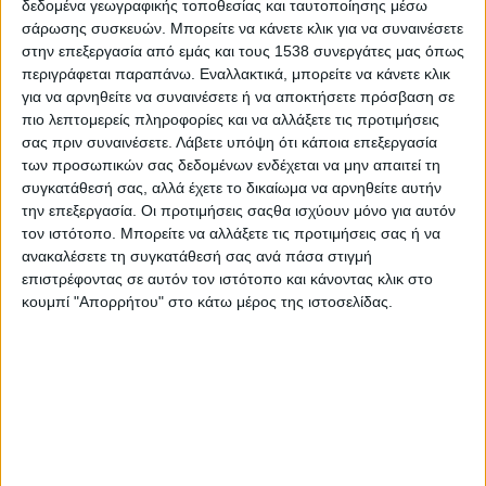
δεδομένα γεωγραφικής τοποθεσίας και ταυτοποίησης μέσω
σάρωσης συσκευών. Μπορείτε να κάνετε κλικ για να συναινέσετε
-Την
Τετάρτη 15 Νοεμβρίου 2023
και ώρες
στην επεξεργασία από εμάς και τους 1538 συνεργάτες μας όπως
09:00π.μ με 11:00π.μ υλοποιήθηκαν οι
περιγράφεται παραπάνω. Εναλλακτικά, μπορείτε να κάνετε κλικ
ανωτέρω δωρεάν ιατρικές μετρήσειςστον
για να αρνηθείτε να συναινέσετε ή να αποκτήσετε πρόσβαση σε
καταυλισμό Ρομά στην περιοχή Σκιάδι
πιο λεπτομερείς πληροφορίες και να αλλάξετε τις προτιμήσεις
Αλμυράκι Μεσολογγίου
σας πριν συναινέσετε.
Λάβετε υπόψη ότι κάποια επεξεργασία
-Την
Πέμπτη 16 Νοεμβρίου 2023
και ώρες
των προσωπικών σας δεδομένων ενδέχεται να μην απαιτεί τη
συγκατάθεσή σας, αλλά έχετε το δικαίωμα να αρνηθείτε αυτήν
09:00π.μ με 11:00π.μ θα υλοποιηθούν στην
την επεξεργασία. Οι προτιμήσεις σαςθα ισχύουν μόνο για αυτόν
Κεντρική Πλατεία «Μάρκου Μπότσαρη» του
τον ιστότοπο. Μπορείτε να αλλάξετε τις προτιμήσεις σας ή να
Δήμου Ι.Π. Μεσολογγίου
ανακαλέσετε τη συγκατάθεσή σας ανά πάσα στιγμή
-Την
Παρασκευή 17 Νοεμβρίου2023
και
επιστρέφοντας σε αυτόν τον ιστότοπο και κάνοντας κλικ στο
ώρες 09:00π.μ με 11:00π.μ θα υλοποιηθούν
κουμπί "Απορρήτου" στο κάτω μέρος της ιστοσελίδας.
στην πλατεία που βρίσκεται στο ΚΤΕΛ
Αιτωλικού και
-Την
Πέμπτη 23 Νοεμβρίου 2023
και ώρες
09:00π.μ με 11:00π.μ θα ολοκληρωθούν στην
Κεντρική πλατεία Οινιαδών
Οι κοινωνικές δομές του Δήμου Ι.Π. Μεσολογγίου,