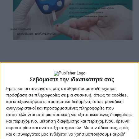
Στόχος είναι η ενημέρωση και ευαισθητοποίηση
των πολιτών για τον Σακχαρώδη διαβήτη ενώ οι
Σεβόμαστε την ιδιωτικότητά σας
δράσειςθα περιλαμβάνουν δωρεάν μετρήσεις
Εμείς και οι συνεργάτες μας αποθηκεύουμε και/ή έχουμε
σακχάρου, αρτηριακής πιέσεως και οξυγόνου από
πρόσβαση σε πληροφορίες σε μια συσκευή, όπως τα cookies,
ειδικευμένο προσωπικό, ενώ παράλληλα θα γίνει
και επεξεργαζόμαστε προσωπικά δεδομένα, όπως μοναδικοί
και διανομή έντυπου-ενημερωτικού υλικού, αλλά
αναγνωριστικοί και προσαρμοσμένες πληροφορίες που
θα δοθούν και οδηγίες για περαιτέρω έλεγχο όπου
αποστέλλονται από μια συσκευή για εξατομικευμένες διαφημίσεις
και περιεχόμενο, μέτρηση διαφήμισης και περιεχομένου, έρευνα
κριθεί αναγκαίο.
ακροατηρίου και ανάπτυξη υπηρεσιών.
Με την άδειά σας, εμείς
και οι συνεργάτες μας ενδέχεται να χρησιμοποιήσουμε ακριβή
Συγκεκριμένα: