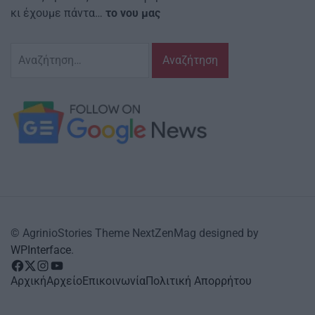
κι έχουμε πάντα…
το νου μας
Αναζήτηση
για:
© AgrinioStories Theme NextZenMag designed by
WPInterface
.
facebook
Twitter
instagram
YouTube
Αρχική
Αρχείο
Επικοινωνία
Πολιτική Απορρήτου