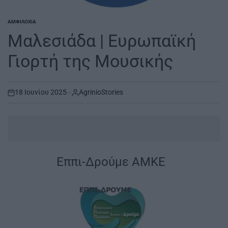
ΑΜΦΙΛΟΧΊΑ
POSTED
IN
Μαλεσιάδα | Ευρωπαϊκή
Γιορτή της Μουσικής
18 Ιουνίου 2025
AgrinioStories
on
Εππι-Δρούμε ΑΜΚE
|