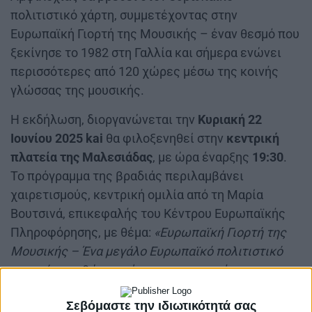
πολιτιστικό χάρτη, συμμετέχοντας στην
Ευρωπαϊκή Γιορτή της Μουσικής – έναν θεσμό που
ξεκίνησε το 1982 στη Γαλλία και σήμερα ενώνει
περισσότερες από 120 χώρες μέσω της κοινής
γλώσσας της μουσικής.
Η εκδήλωση, διοργανώνεται την
Κυριακή 22
Ιουνίου 2025 kai
θα φιλοξενηθεί στην
κεντρική
πλατεία της Μαλεσιάδας
, με ώρα έναρξης
19:30
.
Το πρόγραμμα της βραδιάς περιλαμβάνει
χαιρετισμούς, κεντρική ομιλία από τη Μαρία
Βουτσινά, επικεφαλής του Κέντρου Ευρωπαϊκής
Πληροφόρησης, με θέμα:
«Ευρωπαϊκή Γιορτή της
Μουσικής – Ένα μεγάλο Ευρωπαϊκό πολιτιστικό
γεγονός»
, καθώς και ένα εντυπωσιακό
μουσικοχορευτικό θέαμα από πλήθος τοπικών
Σεβόμαστε την ιδιωτικότητά σας
πολιτιστικών συλλόγων.