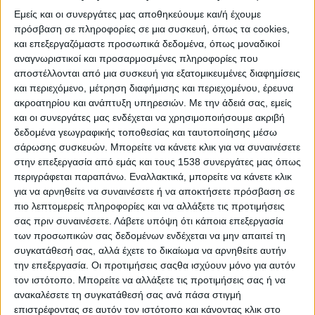
Εμείς και οι συνεργάτες μας αποθηκεύουμε και/ή έχουμε
πρόσβαση σε πληροφορίες σε μια συσκευή, όπως τα cookies,
και επεξεργαζόμαστε προσωπικά δεδομένα, όπως μοναδικοί
αναγνωριστικοί και προσαρμοσμένες πληροφορίες που
αποστέλλονται από μια συσκευή για εξατομικευμένες διαφημίσεις
και περιεχόμενο, μέτρηση διαφήμισης και περιεχομένου, έρευνα
ακροατηρίου και ανάπτυξη υπηρεσιών.
Με την άδειά σας, εμείς
και οι συνεργάτες μας ενδέχεται να χρησιμοποιήσουμε ακριβή
δεδομένα γεωγραφικής τοποθεσίας και ταυτοποίησης μέσω
Η σκηνή θα γεμίσει με παραδοσιακές φορεσιές,
σάρωσης συσκευών. Μπορείτε να κάνετε κλικ για να συναινέσετε
ήχους και χορούς από ομάδες που εκπροσωπούν
στην επεξεργασία από εμάς και τους 1538 συνεργάτες μας όπως
περιγράφεται παραπάνω. Εναλλακτικά, μπορείτε να κάνετε κλικ
τη ζωντανή πολιτιστική κληρονομιά του τόπου:
για να αρνηθείτε να συναινέσετε ή να αποκτήσετε πρόσβαση σε
πιο λεπτομερείς πληροφορίες και να αλλάξετε τις προτιμήσεις
Πολιτιστικός Σύλλογος Μαλεσιάδας
σας πριν συναινέσετε.
Λάβετε υπόψη ότι κάποια επεξεργασία
Πολιτιστικός Σύλλογος Αγρινίου «Ο
των προσωπικών σας δεδομένων ενδέχεται να μην απαιτεί τη
Ζορμπάς»
συγκατάθεσή σας, αλλά έχετε το δικαίωμα να αρνηθείτε αυτήν
Πολιτιστικό Κέντρο Αμπελακίου
την επεξεργασία. Οι προτιμήσεις σαςθα ισχύουν μόνο για αυτόν
Πολιτιστικός & Μορφωτικός Σύλλογος
τον ιστότοπο. Μπορείτε να αλλάξετε τις προτιμήσεις σας ή να
Χαλκιoπούλων
ανακαλέσετε τη συγκατάθεσή σας ανά πάσα στιγμή
επιστρέφοντας σε αυτόν τον ιστότοπο και κάνοντας κλικ στο
Χορευτικό Τμήμα Θυρρείου