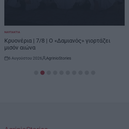
ΝΑΥΠΑΚΤΊΑ
POSTED
IN
Κρυονέρια | 7/8 | Ο «Δαμιανός» γιορτάζει
μισόν αιώνα
6 Αυγούστου 2026
AgrinioStories
Post
By:
Date