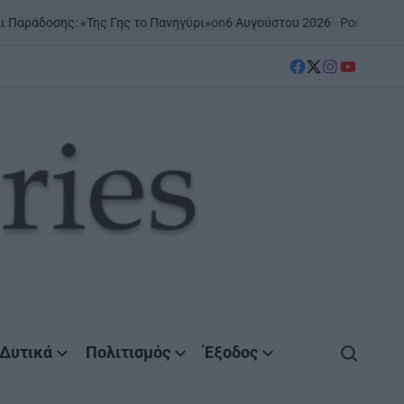
on
6 Αυγούστου 2026
Posted by
AgrinioStories
«Της Γης το Πανηγύρι»
ΞΗ
PO
IN
facebook
Twitter
instagram
YouTube
Δυτικά
Πολιτισμός
Έξοδος