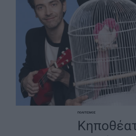
ΠΟΛΙΤΙΣΜΌΣ
POSTED
IN
Κηποθέατ