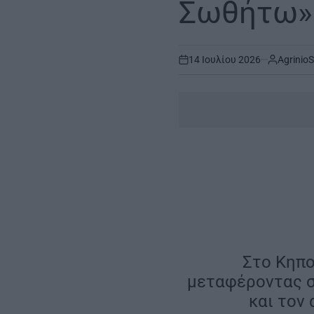
Σωθήτω»
14 Ιουλίου 2026
AgrinioS
on
|
Στο Κηπο
μεταφέροντας σ
και τον