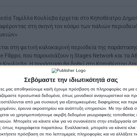
εσία Ταμίλλα Κουλίεβα έρχεται στο Κηποθέατρο Δημο
ταφέροντας στη σκηνή τον κόσμο των παλιών περιοδευ
υκιών»
εται στη φετινή καλοκαιρινή περιοδεία της παράστασ
 Filippo, που παρουσιάζουν η Stages Network και τα Α
α Κουλίεβα. Η παράσταση θα δοθεί στο Κηποθέατρο Δη
Σεβόμαστε την ιδιωτικότητά σας
δία καταστάσεων που αξιοποιεί το χιούμορ, τον γρήγορ
άτες μας αποθηκεύουμε και/ή έχουμε πρόσβαση σε πληροφορίες σε μια
α να αναδείξει τον κόσμο των περιοδευόντων θιάσων,
ργαζόμαστε προσωπικά δεδομένα, όπως μοναδικοί αναγνωριστικοί και 
α δεκαετίες μετέφεραν το θέατρο από πόλη σε πόλη κα
στέλλονται από μια συσκευή για εξατομικευμένες διαφημίσεις και περ
εχομένου, έρευνα ακροατηρίου και ανάπτυξη υπηρεσιών.
Με την άδειά σα
όκληρη θεατρική παράδοση που συνδέεται τόσο με την Ι
χεται να χρησιμοποιήσουμε ακριβή δεδομένα γεωγραφικής τοποθεσίας 
μμάτι της συλλογικής πολιτισμικής μνήμης.
ών. Μπορείτε να κάνετε κλικ για να συναινέσετε στην επεξεργασία απ
 όπως περιγράφεται παραπάνω. Εναλλακτικά, μπορείτε να κάνετε κλικ γ
, ο θιασάρχης Ντον Τζενάρο και ο θίασός του φτάνουν 
οκτήσετε πρόσβαση σε πιο λεπτομερείς πληροφορίες και να αλλάξετε τι