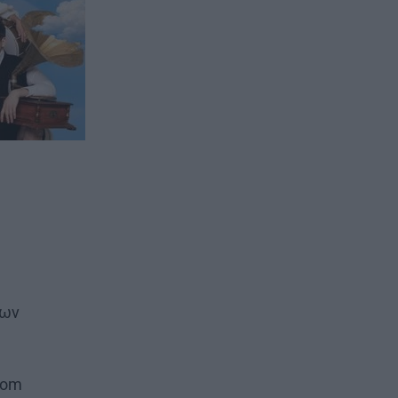
εων
com