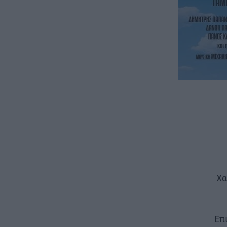
Χα
Επ