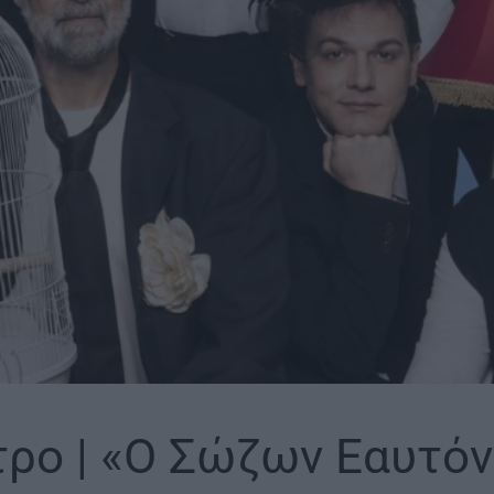
ρο | «Ο Σώζων Εαυτόν