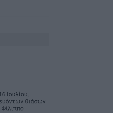
6 Ιουλίου,
δευόντων θιάσων
 Φίλιππο