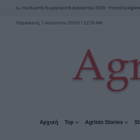
Skip
on
6 Αυγούστου 2026
Posted by
AgrinioStories
ου Κωστή Γεωργίου
ΉΠΕΙΡΟΣ
to
POSTED
IN
content
Παρασκευή, 7 Αυγούστου 2026
11
:
22
:
30
AM
AgrinioStories
Αρχική
Top
Agrinio Stories
St