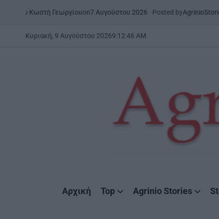
Skip
on
7 Αυγούστου 2026
Posted by
AgrinioStories
 Κωστή Γεωργίου
ΜΕΣΟΛΌΓΓΙ
to
POSTED
IN
content
Κυριακή, 9 Αυγούστου 2026
9
:
12
:
47
AM
AgrinioStories
Αρχική
Top
Agrinio Stories
St