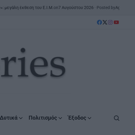
on
7 Αυγούστου 2026
Posted by
AgrinioStories
έκθεση του Ε.Ι.Μ.
ΣΤΗΝ ΑΙ
POSTED
IN
facebook
Twitter
instagram
YouTube
Δυτικά
Πολιτισμός
Έξοδος