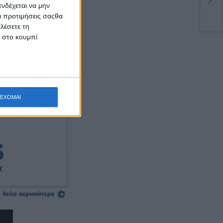
Χρ
νδέχεται να μην
Οι προτιμήσεις σαςθα
ικότητα.
λέσετε τη
κ στο κουμπί
ΕΧΟΜΑΙ