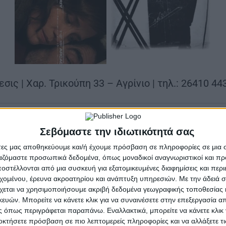
σις | Χαρ. Τρικούπη 33 – Αγρίνιο | τηλ.: 26410 44
Αρκάντια
Σεβόμαστε την ιδιωτικότητά σας
Arcadia,
του Γιώργου Ζώη
άτες μας αποθηκεύουμε και/ή έχουμε πρόσβαση σε πληροφορίες σε μια
ργαζόμαστε προσωπικά δεδομένα, όπως μοναδικοί αναγνωριστικοί και 
στέλλονται από μια συσκευή για εξατομικευμένες διαφημίσεις και περ
|
Την Τρίτη 23 Δεκεμβρίου 2025
εχομένου, έρευνα ακροατηρίου και ανάπτυξη υπηρεσιών.
Με την άδειά σα
|
χεται να χρησιμοποιήσουμε ακριβή δεδομένα γεωγραφικής τοποθεσίας 
στον Δημοτικό κινηματογράφο Άνεσις
ών. Μπορείτε να κάνετε κλικ για να συναινέσετε στην επεξεργασία απ
 όπως περιγράφεται παραπάνω. Εναλλακτικά, μπορείτε να κάνετε κλικ γ
ερη μεγάλου μήκους ταινία του σκηνοθέτη του «Interr
οκτήσετε πρόσβαση σε πιο λεπτομερείς πληροφορίες και να αλλάξετε τι