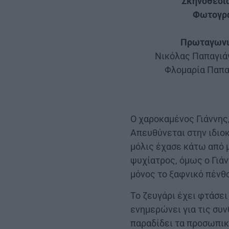
Σκηνοθεσία
Φωτογρα
Πρωταγωνι
Νικόλας Παπαγιάν
Φλομαρία Παπα
Ο χαροκαμένος Γιάννης
Απευθύνεται στην ιδιοκ
μόλις έχασε κάτω από μ
ψυχίατρος, όμως ο Γιάν
μόνος το ξαφνικό πένθ
Το ζευγάρι έχει φτάσε
ενημερώνει για τις συν
παραδίδει τα προσωπικά