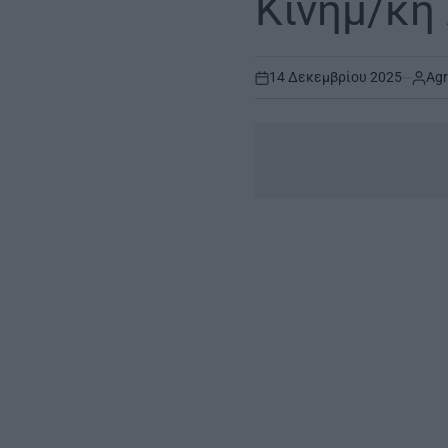
Κινημ/κή
14 Δεκεμβρίου 2025
Agr
on