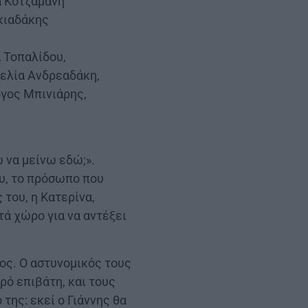
 Κοτζαμάνη
κιαδάκης
 Τοπαλίδου,
γελία Ανδρεαδάκη,
γος Μπινιάρης,
 να μείνω εδώ;».
ου, το πρόσωπο που
 του, η Κατερίνα,
τά χώρο για να αντέξει
ος. Ο αστυνομικός τους
ρό επιβάτη, και τους
της: εκεί ο Γιάννης θα