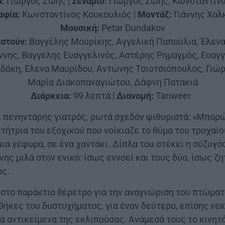
:
Γιώργος Ζώης |
Σενάριο:
Γιώργος Ζώης, Κωνσταντίνα
φία:
Κωνσταντίνος Κουκουλιός |
Μοντάζ:
Γιάννης Χαλ
Μουσική:
Petar Dundakov
στούν:
Βαγγέλης Μουρίκης, Αγγελική Παπούλια, Έλενα
νης, Βαγγέλης Ευαγγελινός, Αστέρης Ρημαγμός, Ευαγ
δάκη, Ελενα Μαυρίδου, Αντώνης Τσιοτσιόπουλος, Γιώρ
Μαρία Διακοπαναγιώτου, Δάφνη Πατακιά
Διάρκεια:
99 λεπτά |
Διανομή:
Tanweer
|
, πενηντάρης γιατρός, ρωτά σχεδόν ψιθυριστά: «Μπορώ
τήτρια του εξοχικού που νοίκιαζε το θύμα του τροχαί
ια γέφυρα, σε ένα χαντάκι. Δίπλα του στέκει η σύζυγός
νης μιλά στον ενικό: ίσως εννοεί και τους δύο, ίσως ζη
ος.
ι στο παράκτιο θέρετρο για την αναγνώριση του πτώματ
θήκες του δυστυχήματος, για έναν δεύτερο, επίσης νεκ
 αντικείμενα της εκλιπούσας. Ανάμεσά τους το κινητό 