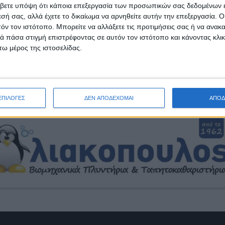
βετε υπόψη ότι κάποια επεξεργασία των προσωπικών σας δεδομένων ε
που συμμετείχε στο τμήμα Encounters της Berlinale,
εσή σας, αλλά έχετε το δικαίωμα να αρνηθείτε αυτήν την επεξεργασία. 
να αλλιώτικο fantasy, δουλεμένο με τόλμη και ευρηματ
τόν τον ιστότοπο. Μπορείτε να αλλάξετε τις προτιμήσεις σας ή να ανακα
 πάσα στιγμή επιστρέφοντας σε αυτόν τον ιστότοπο και κάνοντας κλι
Ώρα προβολής: 9:00, το βράδυ
|
ω μέρος της ιστοσελίδας.
Γενική είσοδος:
3 ευρώ
ΕΠΙΛΟΓΕΣ
ΔΕΝ ΑΠΟΔΕΧΟΜΑΙ
ΑΠΟΔ