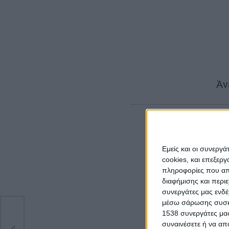
|
Άνε
Εμείς και οι συνεργ
cookies, και επεξε
πληροφορίες που απο
διαφήμισης και περι
συνεργάτες μας ενδέ
μέσω σάρωσης συσκευ
1538 συνεργάτες μας
εις
|
Η δεύτ
συναινέσετε ή να απ