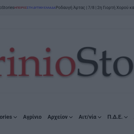
Ροδαυγή Άρτας | 7/8 | 2η Γιορτή Χορού και Παράδοσ
ΙΡΟΣ
ΣΤΗ ΔΥΤΙΚΉ ΕΛΛΆΔΑ
TED
ories
Αγρίνιο
Αρχείον
Αιτ/νία
Π.Δ.Ε.