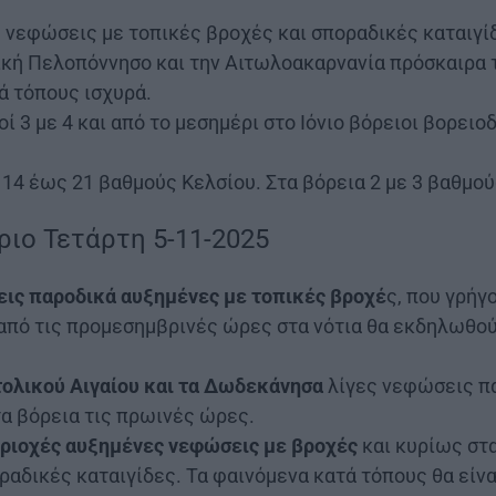
ς νεφώσεις με τοπικές βροχές και σποραδικές καταιγί
υτική Πελοπόννησο και την Αιτωλοακαρνανία πρόσκαιρα
τά τόπους ισχυρά.
ί 3 με 4 και από το μεσημέρι στο Ιόνιο βόρειοι βορειοδ
ό 14 έως 21 βαθμούς Κελσίου. Στα βόρεια 2 με 3 βαθμο
ριο Τετάρτη 5-11-2025
εις παροδικά αυξημένες με τοπικές βροχέ
ς, που γρήγ
από τις προμεσημβρινές ώρες στα νότια θα εκδηλωθο
τολικού Αιγαίου και τα Δωδεκάνησα
λίγες νεφώσεις π
α βόρεια τις πρωινές ώρες.
εριοχές αυξημένες νεφώσεις με βροχές
και κυρίως στ
αδικές καταιγίδες. Τα φαινόμενα κατά τόπους θα είνα