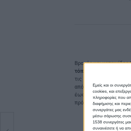
Βροχές και καταιγίδες
τόπους ισχυρά
:
α. Στη 
τις βραδινές ώρες.
β. 
Εμείς και οι συνεργ
απόγευμα. γ. Στην ανα
cookies, και επεξε
έως και τις βραδινές 
πληροφορίες που απο
πρόσκαιρα το απόγευμα
διαφήμισης και περι
συνεργάτες μας ενδέ
μέσω σάρωσης συσκευ
1538 συνεργάτες μας
συναινέσετε ή να απ