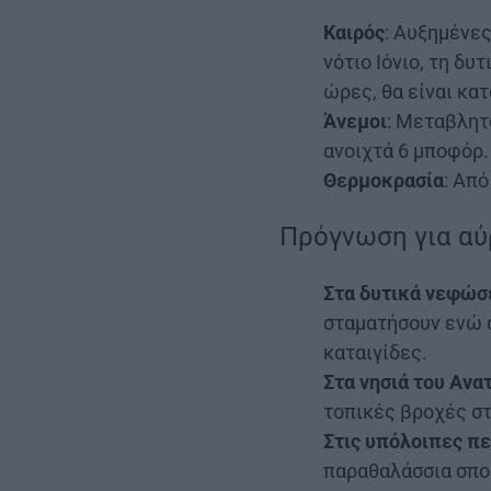
Καιρός
: Αυξημένε
νότιο Ιόνιο, τη δ
ώρες, θα είναι κα
Άνεμοι
: Μεταβλητο
ανοιχτά 6 μποφόρ.
Θερμοκρασία
: Απ
Πρόγνωση για αύ
Στα δυτικά νεφώσ
σταματήσουν ενώ 
καταιγίδες.
Στα νησιά του Ανα
τοπικές βροχές στ
Στις υπόλοιπες π
παραθαλάσσια σπορ