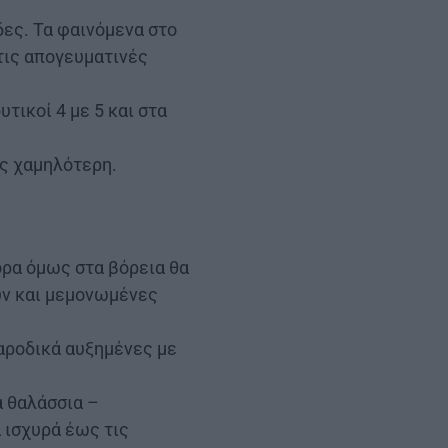
δες. Τα φαινόμενα στο
 τις απογευματινές
υτικοί 4 με 5 και στα
ύς χαμηλότερη.
ορα όμως στα βόρεια θα
ύν και μεμονωμένες
αροδικά αυξημένες με
α θαλάσσια –
 ισχυρά έως τις