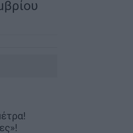
μβρίου
μέτρα!
ες»!