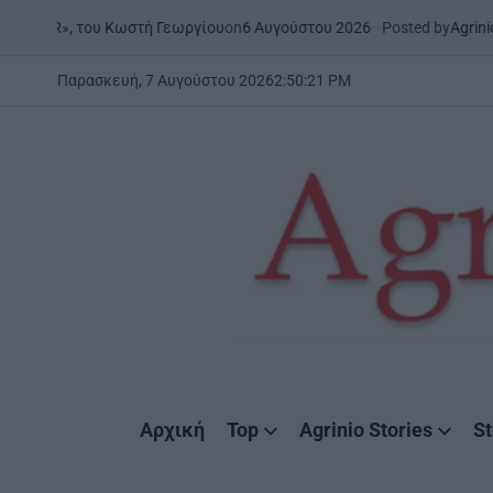
Skip
on
6 Αυγούστου 2026
Posted by
AgrinioStories
», του Κωστή Γεωργίου
ΉΠΕ
to
POS
IN
content
Παρασκευή, 7 Αυγούστου 2026
2
:
50
:
22
PM
AgrinioStories
Αρχική
Top
Agrinio Stories
St