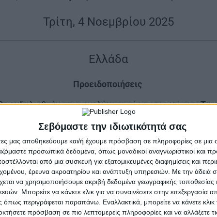
|
Τρίτη, 4 Νοεμβρίου 2025
|
Ελλάδα
|
Προειδοποιήσεις
|
 θα εκδηλωθούν στο μεγαλύτερο μέρος της χώρας.
Τα 
Χαλκιδική και το βόρειο Αιγαίο
(κυρίως περιοχή Λήμνου
Σεβόμαστε την ιδιωτικότητά σας
Στις Σποράδες και την ανατολική Θεσσαλία
(κυρίως Μαγ
άτες μας αποθηκεύουμε και/ή έχουμε πρόσβαση σε πληροφορίες σε μια
τολική Στερεά (συμπεριλαμβανομένης της Αττικής) από
ργαζόμαστε προσωπικά δεδομένα, όπως μοναδικοί αναγνωριστικοί και 
ώρες.
δ. Στο νότιο Ιόνιο, τη δυτική Πελοπόννησο και τ
στέλλονται από μια συσκευή για εξατομικευμένες διαφημίσεις και περ
.
εχομένου, έρευνα ακροατηρίου και ανάπτυξη υπηρεσιών.
Με την άδειά σα
χεται να χρησιμοποιήσουμε ακριβή δεδομένα γεωγραφικής τοποθεσίας 
|
Γενικά χαρακτηριστικά
|
ών. Μπορείτε να κάνετε κλικ για να συναινέσετε στην επεξεργασία απ
 όπως περιγράφεται παραπάνω. Εναλλακτικά, μπορείτε να κάνετε κλικ γ
οκτήσετε πρόσβαση σε πιο λεπτομερείς πληροφορίες και να αλλάξετε τι