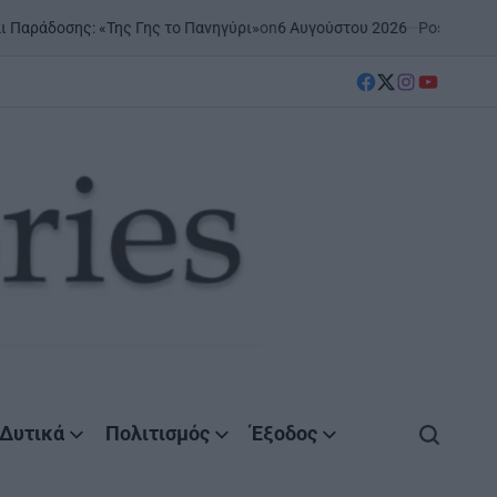
on
6 Αυγούστου 2026
Posted by
AgrinioStori
ης: «Της Γης το Πανηγύρι»
facebook
Twitter
instagram
YouTube
Δυτικά
Πολιτισμός
Έξοδος