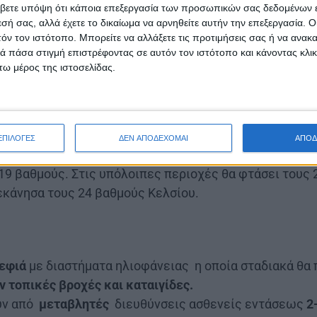
βετε υπόψη ότι κάποια επεξεργασία των προσωπικών σας δεδομένων ε
εσή σας, αλλά έχετε το δικαίωμα να αρνηθείτε αυτήν την επεξεργασία. 
τόν τον ιστότοπο. Μπορείτε να αλλάξετε τις προτιμήσεις σας ή να ανακα
 πάσα στιγμή επιστρέφοντας σε αυτόν τον ιστότοπο και κάνοντας κλι
ω μέρος της ιστοσελίδας.
θα εκδηλωθούν στο μεγαλύτερο μέρος της χώρας.
Τα 
χές κυρίως της ανατολικής ηπειρωτικής χώρας και το
τοί 3 με 4 ενώ στα δυτικά και βόρεια θα πνέουν από β
ΕΠΙΛΟΓΕΣ
ΔΕΝ ΑΠΟΔΕΧΟΜΑΙ
ΑΠΟΔ
τοπικά 6 μποφόρ.
Η θερμοκρασία
θα σημειώσει πτώση κ
19 βαθμούς. Στις υπόλοιπες περιοχές θα φτάσει τους 2
εκάνησα τους 24 βαθμούς Κελσίου.
νεφιά
με διαστήματα ηλιοφάνειας η οποία σταδιακά θα
 τοπικές βροχές και καταιγίδες.
υν από
μεταβλητές
διευθύνσεις ασθενείς εντάσεως
2