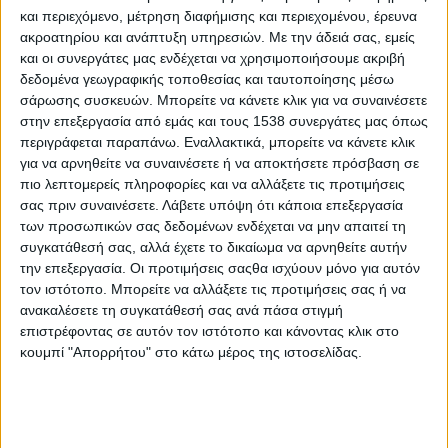
και
η θερμοκρασία
θα κυμανθεί
και περιεχόμενο, μέτρηση διαφήμισης και περιεχομένου, έρευνα
από
27
βαθμούς η ελάχιστη έως
40
βαθμούς η
ακροατηρίου και ανάπτυξη υπηρεσιών.
Με την άδειά σας, εμείς
και οι συνεργάτες μας ενδέχεται να χρησιμοποιήσουμε ακριβή
μέγιστη.
δεδομένα γεωγραφικής τοποθεσίας και ταυτοποίησης μέσω
σάρωσης συσκευών. Μπορείτε να κάνετε κλικ για να συναινέσετε
στην επεξεργασία από εμάς και τους 1538 συνεργάτες μας όπως
περιγράφεται παραπάνω. Εναλλακτικά, μπορείτε να κάνετε κλικ
για να αρνηθείτε να συναινέσετε ή να αποκτήσετε πρόσβαση σε
πιο λεπτομερείς πληροφορίες και να αλλάξετε τις προτιμήσεις
σας πριν συναινέσετε.
Λάβετε υπόψη ότι κάποια επεξεργασία
των προσωπικών σας δεδομένων ενδέχεται να μην απαιτεί τη
Δυτική Ελλάδα
συγκατάθεσή σας, αλλά έχετε το δικαίωμα να αρνηθείτε αυτήν
την επεξεργασία. Οι προτιμήσεις σαςθα ισχύουν μόνο για αυτόν
τον ιστότοπο. Μπορείτε να αλλάξετε τις προτιμήσεις σας ή να
Νησιά Ιουνίου | Ήπειρος | Δυτική Στερεά |
ανακαλέσετε τη συγκατάθεσή σας ανά πάσα στιγμή
Δυτική Πελοπόννησος
επιστρέφοντας σε αυτόν τον ιστότοπο και κάνοντας κλικ στο
κουμπί "Απορρήτου" στο κάτω μέρος της ιστοσελίδας.
Καιρός
: Γενικά αίθριος. Τις μεσημβρινές –
απογευματινές ώρες θα αναπτυχθούν
τοπικές νεφώσεις στα ηπειρωτικά και
πιθανώς στα ορεινά της Ηπείρου να