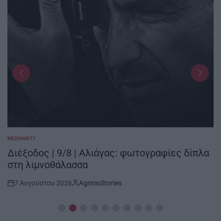
ΜΕΣΟΛΌΓΓΙ
POSTED
IN
Διέξοδος | 9/8 | Αλιάγας: φωτογραφίες δίπλα
στη λιμνοθάλασσα
7 Αυγούστου 2026
AgrinioStories
Post
By:
Date