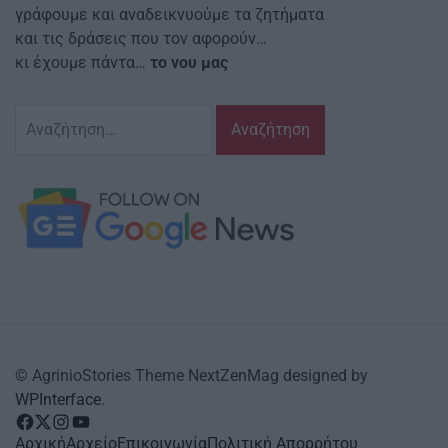
γράφουμε και αναδεικνυούμε τα ζητήματα
και τις δράσεις που τον αφορούν…
κι έχουμε πάντα…
το νου μας
Αναζήτηση
για:
© AgrinioStories Theme NextZenMag designed by
WPInterface
.
facebook
Twitter
instagram
YouTube
Αρχική
Αρχείο
Επικοινωνία
Πολιτική Απορρήτου