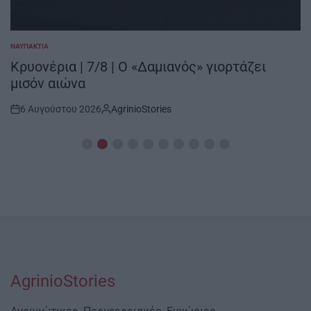
ΝΑΥΠΑΚΤΊΑ
POSTED
IN
Κρυονέρια | 7/8 | Ο «Δαμιανός» γιορτάζει
μισόν αιώνα
6 Αυγούστου 2026
AgrinioStories
Post
By:
Date
AgrinioStories