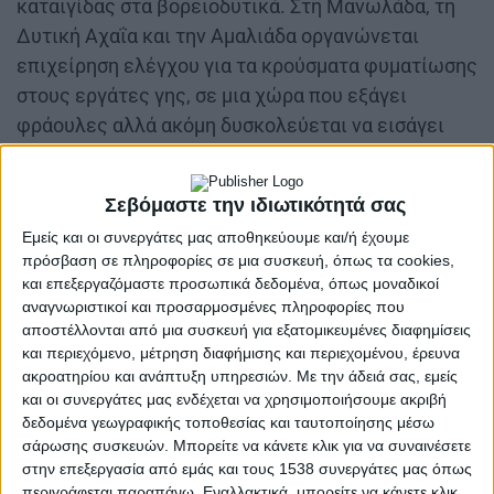
καταιγίδας στα βορειοδυτικά. Στη Μανωλάδα, τη
Δυτική Αχαΐα και την Αμαλιάδα οργανώνεται
επιχείρηση ελέγχου για τα κρούσματα φυματίωσης
στους εργάτες γης, σε μια χώρα που εξάγει
φράουλες αλλά ακόμη δυσκολεύεται να εισάγει
αξιοπρέπεια. Οι υπηρεσίες δημόσιας υγείας
μιλούν για «δύσκολη επιχείρηση χωρίς
Σεβόμαστε την ιδιωτικότητά σας
προηγούμενο», ενώ τα σύννεφα πάνω από την
Εμείς και οι συνεργάτες μας αποθηκεύουμε και/ή έχουμε
Ήπειρο θα περιοριστούν το απόγευμα στα ορεινά,
πρόσβαση σε πληροφορίες σε μια συσκευή, όπως τα cookies,
σαν να ντρέπονται κι αυτά για την κατάσταση.
και επεξεργαζόμαστε προσωπικά δεδομένα, όπως μοναδικοί
αναγνωριστικοί και προσαρμοσμένες πληροφορίες που
Στην υπόλοιπη Ελλάδα ο καιρός θα παραμείνει
αποστέλλονται από μια συσκευή για εξατομικευμένες διαφημίσεις
γενικά αίθριος με τοπικούς όμβρους στα
και περιεχόμενο, μέτρηση διαφήμισης και περιεχομένου, έρευνα
ακροατηρίου και ανάπτυξη υπηρεσιών.
Με την άδειά σας, εμείς
ηπειρωτικά, αλλά η πραγματική καταιγίδα
και οι συνεργάτες μας ενδέχεται να χρησιμοποιήσουμε ακριβή
βρίσκεται αλλού. Η χώρα κοιτάζει παγωμένη την
δεδομένα γεωγραφικής τοποθεσίας και ταυτοποίησης μέσω
υπόθεση των δύο 17χρονων κοριτσιών στην
σάρωσης συσκευών. Μπορείτε να κάνετε κλικ για να συναινέσετε
Ηλιούπολη και προσπαθεί να καταλάβει πώς μια
στην επεξεργασία από εμάς και τους 1538 συνεργάτες μας όπως
περιγράφεται παραπάνω. Εναλλακτικά, μπορείτε να κάνετε κλικ