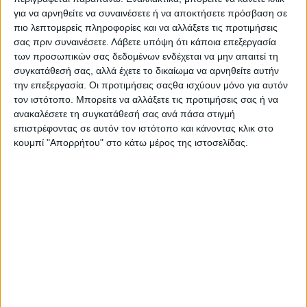
γενιά μεγάλωσε μέσα σε οθόνες, συγκρίσεις και
για να αρνηθείτε να συναινέσετε ή να αποκτήσετε πρόσβαση σε
«πρέπει», αφού κανένας δίπλα της δεν φρόντισε να
πιο λεπτομερείς πληροφορίες και να αλλάξετε τις προτιμήσεις
τους πείσει πώς παίρνεις μια φυσιολογική ανάσα.
σας πριν συναινέσετε.
Λάβετε υπόψη ότι κάποια επεξεργασία
των προσωπικών σας δεδομένων ενδέχεται να μην απαιτεί τη
Αύριο Παρασκευή οι ομίχλες θα είναι τοπικά
συγκατάθεσή σας, αλλά έχετε το δικαίωμα να αρνηθείτε αυτήν
περιορισμένες το πρωί, αλλά στο συλλογικό
την επεξεργασία. Οι προτιμήσεις σαςθα ισχύουν μόνο για αυτόν
κεφάλι της κοινωνίας η ορατότητα παραμένει
τον ιστότοπο. Μπορείτε να αλλάξετε τις προτιμήσεις σας ή να
μηδενική.
ανακαλέσετε τη συγκατάθεσή σας ανά πάσα στιγμή
επιστρέφοντας σε αυτόν τον ιστότοπο και κάνοντας κλικ στο
κουμπί "Απορρήτου" στο κάτω μέρος της ιστοσελίδας.
Στον κόσμο, την ίδια ώρα, νέες θεωρίες
συνωμοσίας για τον χανταϊό ταξιδεύουν
γρηγορότερα κι από τους νοτιοδυτικούς ανέμους.
Διαδικτυακοί διαμορφωτές κοινής γνώμης,