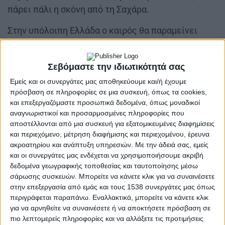
πάρει πάλι η σκόνη από τη Σαχάρα.
Στην υπόλοιπη Ελλάδα ο καιρός θα παραμείνει
σχεδόν αίθριος, με θερμοκρασίες πάνω από τα
κανονικά επίπεδα και ομίχλες τις πρωινές ώρες
Σεβόμαστε την ιδιωτικότητά σας
και η ελπίδα όλων είναι το φαινόμενο να
Εμείς και οι συνεργάτες μας αποθηκεύουμε και/ή έχουμε
επεκταθεί όσο το δυνατόν περισσότερο, αφού δεν
πρόσβαση σε πληροφορίες σε μια συσκευή, όπως τα cookies,
συμφέρει κανέναν τα πράγματα να φαίνονται
και επεξεργαζόμαστε προσωπικά δεδομένα, όπως μοναδικοί
καθαρά. Η ΑΑΔΕ ενημερώνει δεκάδες χιλιάδες
αναγνωριστικοί και προσαρμοσμένες πληροφορίες που
αποστέλλονται από μια συσκευή για εξατομικευμένες διαφημίσεις
αγρότες ότι πρέπει να επιστρέψουν επιδοτήσεις
και περιεχόμενο, μέτρηση διαφήμισης και περιεχομένου, έρευνα
εκατομμυρίων ευρώ, επειδή όπως διαπιστώθηκε
ακροατηρίου και ανάπτυξη υπηρεσιών.
Με την άδειά σας, εμείς
το χωράφι ίσως να ήταν πιο μεγάλο από όσο
και οι συνεργάτες μας ενδέχεται να χρησιμοποιήσουμε ακριβή
δηλώθηκε ή μετακινήθηκε μισό μέτρο πιο δεξιά
δεδομένα γεωγραφικής τοποθεσίας και ταυτοποίησης μέσω
σάρωσης συσκευών. Μπορείτε να κάνετε κλικ για να συναινέσετε
από όσο έπρεπε. Οι άνθρωποι βέβαια θα
στην επεξεργασία από εμάς και τους 1538 συνεργάτες μας όπως
συνεχίσουν να καλλιεργούν, να χρωστούν και να
περιγράφεται παραπάνω. Εναλλακτικά, μπορείτε να κάνετε κλικ
συμπληρώνουν πλατφόρμες μέχρι να πέσει η
για να αρνηθείτε να συναινέσετε ή να αποκτήσετε πρόσβαση σε
πιο λεπτομερείς πληροφορίες και να αλλάξετε τις προτιμήσεις
επόμενη βροχή ή το επόμενο password reset.