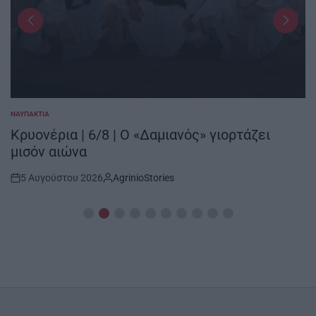
ΝΑΥΠΑΚΤΊΑ
POSTED
IN
Κρυονέρια | 6/8 | Ο «Δαμιανός» γιορτάζει
μισόν αιώνα
5 Αυγούστου 2026
AgrinioStories
Post
By:
Date