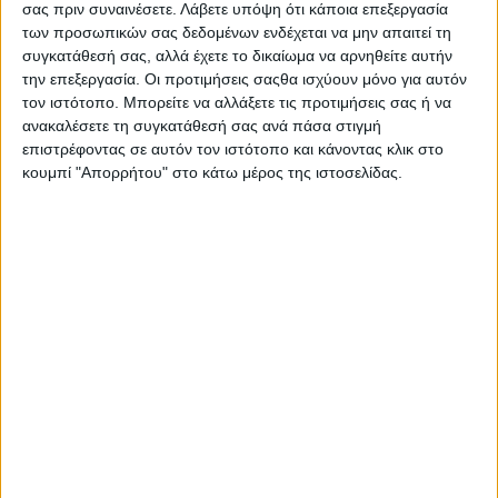
σας πριν συναινέσετε.
Λάβετε υπόψη ότι κάποια επεξεργασία
των προσωπικών σας δεδομένων ενδέχεται να μην απαιτεί τη
συγκατάθεσή σας, αλλά έχετε το δικαίωμα να αρνηθείτε αυτήν
την επεξεργασία. Οι προτιμήσεις σαςθα ισχύουν μόνο για αυτόν
τον ιστότοπο. Μπορείτε να αλλάξετε τις προτιμήσεις σας ή να
ανακαλέσετε τη συγκατάθεσή σας ανά πάσα στιγμή
επιστρέφοντας σε αυτόν τον ιστότοπο και κάνοντας κλικ στο
κουμπί "Απορρήτου" στο κάτω μέρος της ιστοσελίδας.
Αύριο Δευτέρα ο καιρός γίνεται ακόμα
θερμότερος, με 30άρια στα ηπειρωτικά και 32
βαθμούς στην Κρήτη, ενώ στον κόσμο η Ρωσία και
η Ουκρανία αλληλοκατηγορούνται για παραβίαση
της εκεχειρίας που ανακοίνωσε ο Τραμπ. Λιγότερα
drones από άλλες μέρες, περισσότερες δηλώσεις
από ποτέ, με τον πλανήτη να συνεχίζει να
λειτουργεί σαν χαλασμένο κλιματιστικό που στάζει
νερό, βγάζει θόρυβο και κανείς δεν βρίσκει το
τηλεκοντρόλ για να το κλείσει.