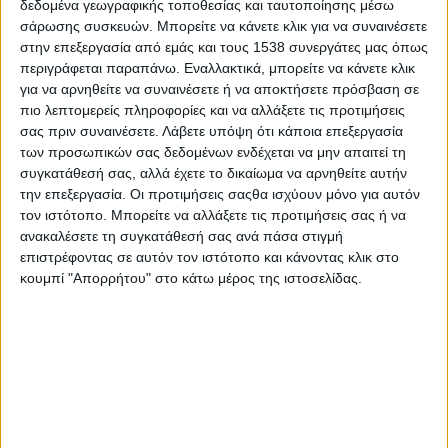
δεδομένα γεωγραφικής τοποθεσίας και ταυτοποίησης μέσω
Επαμεινώντας (ΒΑΣΙΛΗΣ ΣΚΙΑΔΑΣ) από τον
σάρωσης συσκευών. Μπορείτε να κάνετε κλικ για να συναινέσετε
Άγιο Βλάση.
στην επεξεργασία από εμάς και τους 1538 συνεργάτες μας όπως
περιγράφεται παραπάνω. Εναλλακτικά, μπορείτε να κάνετε κλικ
Στις 7 Ιουλίου 1943 έφτασε από την οργάνωση
για να αρνηθείτε να συναινέσετε ή να αποκτήσετε πρόσβαση σε
πιο λεπτομερείς πληροφορίες και να αλλάξετε τις προτιμήσεις
του ΕΑΜ Αγρινίου προς το αρχηγείο του 2/39
σας πριν συναινέσετε.
Λάβετε υπόψη ότι κάποια επεξεργασία
Συντάγματος του ΕΛΑΣ Τριχωνίδας το σήμα
των προσωπικών σας δεδομένων ενδέχεται να μην απαιτεί τη
ότι εντός των ημερών, τμήμα του κατοχικού
συγκατάθεσή σας, αλλά έχετε το δικαίωμα να αρνηθείτε αυτήν
την επεξεργασία. Οι προτιμήσεις σαςθα ισχύουν μόνο για αυτόν
στρατού θα μεταβεί στο Θέρμο για
τον ιστότοπο. Μπορείτε να αλλάξετε τις προτιμήσεις σας ή να
εγκατάσταση στρατιωτικής βάσης. Η
ανακαλέσετε τη συγκατάθεσή σας ανά πάσα στιγμή
«διαρροή» προερχόταν από την διερμηνέα των
επιστρέφοντας σε αυτόν τον ιστότοπο και κάνοντας κλικ στο
Γερμανών, την ηρωική Μαρία Δημάδη. Όταν οι
κουμπί "Απορρήτου" στο κάτω μέρος της ιστοσελίδας.
Γερμανοί έφτασαν στις στροφές της
Γουρίτσας με 15 αυτοκίνητα και 2
μοτοσυκλέτες, οι αντάρτες άρχισαν πυρ.
Αποτέλεσμα της μάχης ήταν:
117 Γερμανοί
νεκροί, 2 Γερμανοί αιχμάλωτοι, 1 Γερμανός