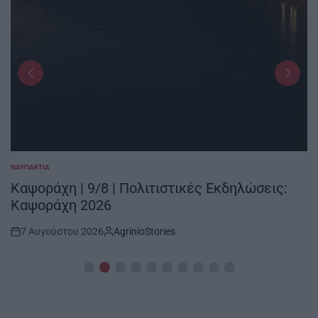
ΝΑΥΠΑΚΤΊΑ
POSTED
IN
Καψοράχη | 9/8 | Πολιτιστικές Εκδηλώσεις:
Καψοράχη 2026
7 Αυγούστου 2026
AgrinioStories
Post
By:
Date