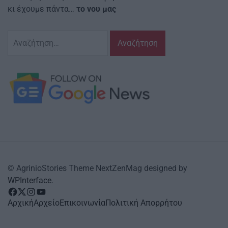
κι έχουμε πάντα…
το νου μας
Αναζήτηση
για:
© AgrinioStories Theme NextZenMag designed by
WPInterface
.
facebook
Twitter
instagram
YouTube
Αρχική
Αρχείο
Επικοινωνία
Πολιτική Απορρήτου