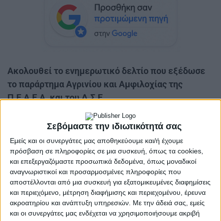
Ακολουθεί το ενημερωτικό δελτίο που εξέδωσε
το παράρτημα Αγρινίου και Αμφιλοχίας της
Π.Ε.Α.Ε.Α. και του Δ.Σ.Ε.
Έγινε στις 8 ΙΟΥΛΗ 2026 η εκδήλωση τιμής
Σεβόμαστε την ιδιωτικότητά σας
και μνήμης στο μνημείο της Γουρίτσας για την
Εμείς και οι συνεργάτες μας αποθηκεύουμε και/ή έχουμε
επέτειο της νικηφόρας μάχης του Ελληνικού
πρόσβαση σε πληροφορίες σε μια συσκευή, όπως τα cookies,
Λαϊκού Απελευθερωτικού Στρατού (Ε.Λ.Α.Σ.)
και επεξεργαζόμαστε προσωπικά δεδομένα, όπως μοναδικοί
στις 13 Ιούλη 1943 εναντίον των Γερμανών
αναγνωριστικοί και προσαρμοσμένες πληροφορίες που
αποστέλλονται από μια συσκευή για εξατομικευμένες διαφημίσεις
ναζί κατακτητών που έληξε με 117 νεκρούς
και περιεχόμενο, μέτρηση διαφήμισης και περιεχομένου, έρευνα
Γερμανούς από τους 120 και 2 αιχμαλώτους.
ακροατηρίου και ανάπτυξη υπηρεσιών.
Με την άδειά σας, εμείς
και οι συνεργάτες μας ενδέχεται να χρησιμοποιήσουμε ακριβή
Επικεφαλής της επιχείρησης ήταν ο καπετάν