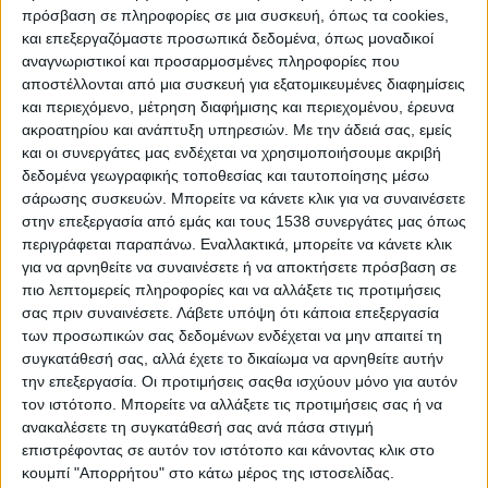
Γκεβάρα ανακρίθηκε στο σχολείο του χωριού και,
πρόσβαση σε πληροφορίες σε μια συσκευή, όπως τα cookies,
και επεξεργαζόμαστε προσωπικά δεδομένα, όπως μοναδικοί
στις 9 Οκτωβρίου, εκτελέστηκε εν ψυχρώ από τον
αναγνωριστικοί και προσαρμοσμένες πληροφορίες που
υπαξιωματικό Μάριο Τεράν, έπειτα από εντολές
αποστέλλονται από μια συσκευή για εξατομικευμένες διαφημίσεις
της βολιβιανής στρατιωτικής ηγεσίας. Ο Τεράν
και περιεχόμενο, μέτρηση διαφήμισης και περιεχομένου, έρευνα
αρχικά δίστασε, αλλά τελικά εκτέλεσε τη διαταγή,
ακροατηρίου και ανάπτυξη υπηρεσιών.
Με την άδειά σας, εμείς
και οι συνεργάτες μας ενδέχεται να χρησιμοποιήσουμε ακριβή
ενώ ο Τσε, κατά μαρτυρίες, του είπε με θάρρος:
δεδομένα γεωγραφικής τοποθεσίας και ταυτοποίησης μέσω
«Ρίξε, δειλέ, έναν άντρα θα σκοτώσεις».
σάρωσης συσκευών. Μπορείτε να κάνετε κλικ για να συναινέσετε
στην επεξεργασία από εμάς και τους 1538 συνεργάτες μας όπως
περιγράφεται παραπάνω. Εναλλακτικά, μπορείτε να κάνετε κλικ
για να αρνηθείτε να συναινέσετε ή να αποκτήσετε πρόσβαση σε
πιο λεπτομερείς πληροφορίες και να αλλάξετε τις προτιμήσεις
σας πριν συναινέσετε.
Λάβετε υπόψη ότι κάποια επεξεργασία
Η σορός του μεταφέρθηκε την επομένη στο
των προσωπικών σας δεδομένων ενδέχεται να μην απαιτεί τη
Βαγιεγκράντε, όπου δημοσιογράφοι φωτογράφισαν
συγκατάθεσή σας, αλλά έχετε το δικαίωμα να αρνηθείτε αυτήν
την επεξεργασία. Οι προτιμήσεις σαςθα ισχύουν μόνο για αυτόν
το σώμα του ξαπλωμένο, ημίγυμνο και με εμφανείς
τον ιστότοπο. Μπορείτε να αλλάξετε τις προτιμήσεις σας ή να
δύο σφαίρες στο σβέρκο. Ο Γκεβάρα, σε ηλικία 39
ανακαλέσετε τη συγκατάθεσή σας ανά πάσα στιγμή
ετών, πλήρωσε με τη ζωή του την προσπάθεια να
επιστρέφοντας σε αυτόν τον ιστότοπο και κάνοντας κλικ στο
οργανώσει ένοπλη επανάσταση στη Βολιβία, με
κουμπί "Απορρήτου" στο κάτω μέρος της ιστοσελίδας.